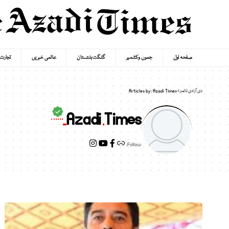
صفحہ اول
جموں وکشمیر
گلگت بلتستان
عالمی خبریں
تجارت
دی آزادی ٹائمز
>
Articles by: Azadi Times
Azadi Times
Follow: