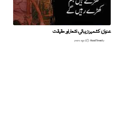
عنوان: کشمیر: زیبائی، اشعار اور حقیقت
2 years ago
Azadi Times
By