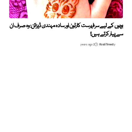
بچوں کے لیے سرفہرست کارٹون اور سادہ مہندی ڈیزائن: وہ صرف ان
سے پیار کرتے ہیں!
2 years ago
Azadi Times
By