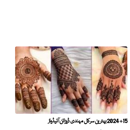
15+ 2024 بہترین سرکل مہندی ڈیزائن آئیڈیاز