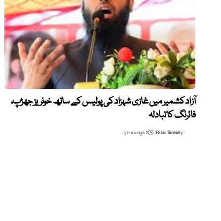
آزاد کشمیر میں غازی شہزاد کی پولیس کے ساتھ خونریز جھڑپ،
فائرنگ کا تبادلہ
2 years ago
Azadi Times
By