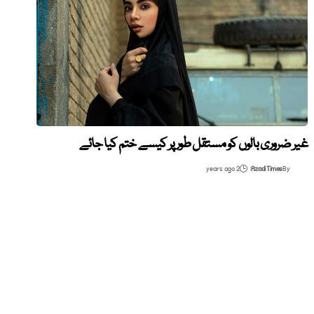
غیر ضروری بالوں کو مستقل طور پر کیسے ختم کیا جائے
2 years ago
Azadi Times
By