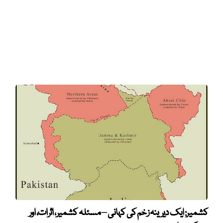
کشمیر: ایک دیرینہ زخم کی کہانی – مسئلہ کشمیر، اثرات، اور