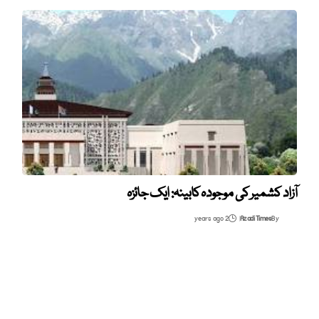
آزاد کشمیر کی موجودہ کابینہ: ایک جائزہ
2 years ago
Azadi Times
By