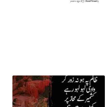
2 years ago
Azadi Times
By