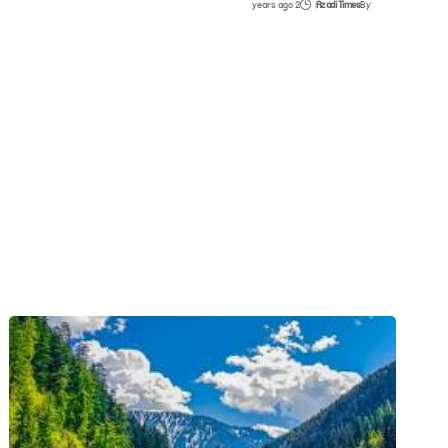
2 years ago
Azadi Times
By