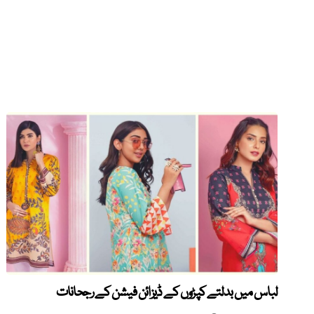
لباس میں بدلتے کپڑوں کے ڈیزائن فیشن کے رجحانات