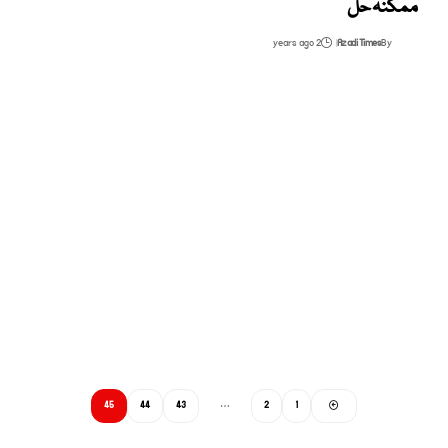
ممکنہ حل
2 years ago
Azadi Times
By
45
44
43
…
2
1