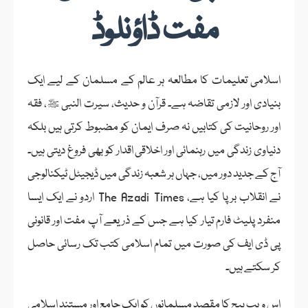
مفت ڈاؤنلوڈ
اسلامی تعلیمات کا مطالعہ ہر عالم کے مسلمان کے لیے ایک
بنیادی اور لازمی تقاضہ ہے۔ قرآن و حدیث، سیرت النبی ﷺ، فقہ
اور روحانیت کی کتابیں نہ صرف ایمان کو مضبوط کرتی ہیں بلکہ
دنیاوی زندگی میں رہنمائی اور اخلاقی اقدار کو بھی فروغ دیتی ہیں۔
آج کے جدید دور میں، جہاں ہر شعبہ زندگی میں ڈیجیٹل ٹیکنالوجی
نے انقلاب برپا کیا ہے، The Azadi Times اردو نے ایک ایسا
منفرد پلیٹ فارم تیار کیا ہے جس کے ذریعے آپ مفت اور قانونی
پی ڈی ایف کی صورت میں تمام اسلامی کتب تک رسائی حاصل
کر سکتے ہیں۔
اس ویب پیج کا مقصد مسلمانوں کو ایک جامع اور مستند اسلامی