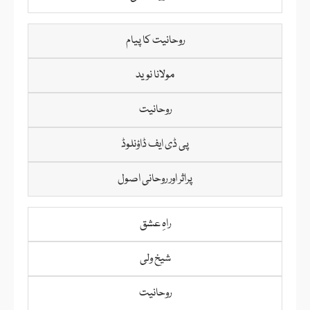
روحانیت کا پیام
مولانا نوید
روحانیت
پی ڈی ایف ڈاؤنلوڈ
پراثر اور روحانی اصول
راہِ عشق
شیخ ولی
روحانیت