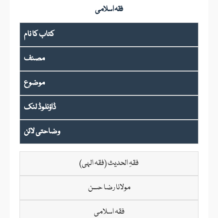
فقہ اسلامی
کتاب کا نام
مصنف
موضوع
ڈاؤنلوڈ لنک
وضاحتی لائن
فقہِ الحدیث (فقہ الہی)
مولانا رضا حسن
فقہ اسلامی