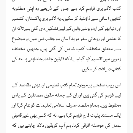
کتب لائبریری فراہم کرنا ہے جس کے ذریعے وہ اپنی مطلوبہ
کتابیں آسانی سے ڈاؤنلوڈ کر سکیں۔ یہ لائبریری پاکستان، کشمیر
اور دنیا بھر کے اردو بولنے والوں کے لیے تشکیل دی گئی ہے تاکہ ان
کا علمی اور روحانی سفر مزید آسان ہو جائے۔ اس میں ہر موضوع
سے متعلق مختلف کتب شامل کی گئی ہیں، جنہیں مختلف
زمروں میں تقسیم کیا گیا ہے تاکہ قارئین جلد از جلد اپنی پسند کی
کتاب دریافت کر سکیں۔
اس ویب صفحے پر موجود تمام کتب تعلیمی اور دینی مقاصد کے
لیے فراہم کی گئی ہیں اور ان کے جملہ حقوق مصنفین کے پاس
محفوظ ہیں۔ ہمارا مقصد صرف اسلامی تعلیمات کو عام کرنا اور
ایک مستند پلیٹ فارم فراہم کرنا ہے، نہ کہ کسی بھی غیر قانونی
عمل کی حوصلہ افزائی کرنا۔ ہم آپ کو یقین دلانا چاہتے ہیں کہ