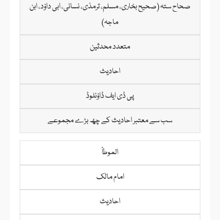
صحاح ستہ (صحیح بخاری، مسلم، ترمذی، نسائی، ابی داؤد، ابن
ماجہ)
متعدد محدثین
احادیث
پی ڈی ایف ڈاؤنلوڈ
سب سے معتبر احادیث کے چھ بڑے مجموعے
الموطأ
امام مالک
احادیث