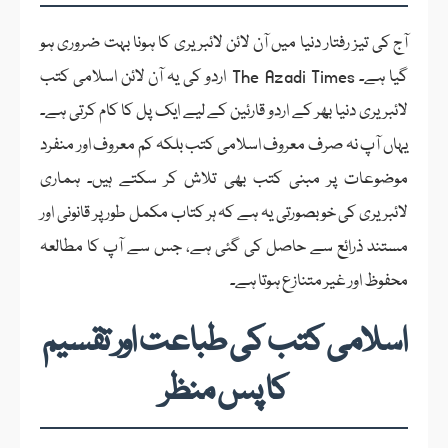
آج کی تیز رفتار دنیا میں آن لائن لائبریری کا ہونا بہت ضروری ہو
گیا ہے۔ The Azadi Times اردو کی یہ آن لائن اسلامی کتب
لائبریری دنیا بھر کے اردو قارئین کے لیے ایک پل کا کام کرتی ہے۔
یہاں آپ نہ صرف معروف اسلامی کتب بلکہ کم معروف اور منفرد
موضوعات پر مبنی کتب بھی تلاش کر سکتے ہیں۔ ہماری
لائبریری کی خوبصورتی یہ ہے کہ ہر کتاب مکمل طور پر قانونی اور
مستند ذرائع سے حاصل کی گئی ہے، جس سے آپ کا مطالعہ
محفوظ اور غیر متنازع ہوتا ہے۔
اسلامی کتب کی طباعت اور تقسیم
کا پس منظر