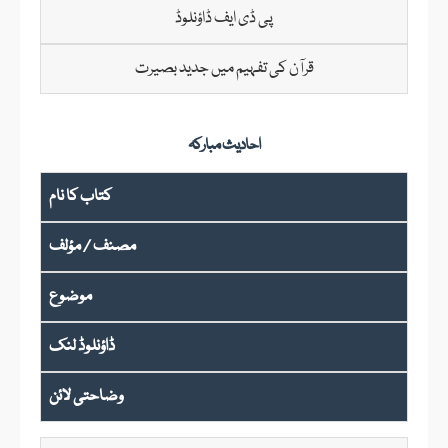
پی ڈی ایف ڈاؤنلوڈ
قرآن کی تفہیم میں جدید بصیرت
احادیث مبارکہ
کتاب کا نام
مصنف / مؤلف
موضوع
ڈاؤنلوڈ لنک
وضاحتی لائن