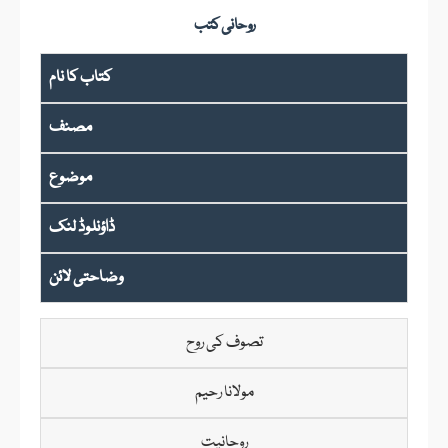
روحانی کتب
کتاب کا نام
مصنف
موضوع
ڈاؤنلوڈ لنک
وضاحتی لائن
تصوف کی روح
مولانا رحیم
روحانیت