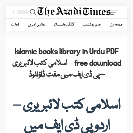
صفحہ اول
جموں وکشمیر
گلگت بلتستان
عالمی خبریں
تجارت
ص
Islamic books library in Urdu PDF
free download – اسلامی کتب لائبریری
– پی ڈی ایف میں مفت ڈاؤنلوڈ
اسلامی کتب لائبریری –
اردو پی ڈی ایف میں