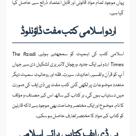
یہاں موجود تمام مواد قانونی اور قابل اعتماد ذرائع سے حاصل کیا
گیا ہے۔
اردو اسلامی کتب مفت ڈاؤنلوڈ
اسلامی کتب کی اہمیت کو سمجھتے ہوئے، The Azadi
Times اردو نے ایک جدید ورچوئل لائبریری تشکیل دی ہے جہاں
آپ کو قرآن و تفسیر، احادیث، سیرت، فقہ اور روحانیت سمیت دیگر
متعدد موضوعات پر لکھی گئی کتب مفت پی ڈی ایف کی صورت
میں دستیاب ہوں گی۔ ہر کتاب کے ساتھ اس کے مصنف و مؤلف
کا نام، موضوع اور ایک مختصر وضاحت بھی موجود ہے تاکہ قارئین
کو کتاب کے مواد کا مختصر تعارف حاصل ہو سکے۔
پی ڈی ایف کتابیں برائے اسلامی