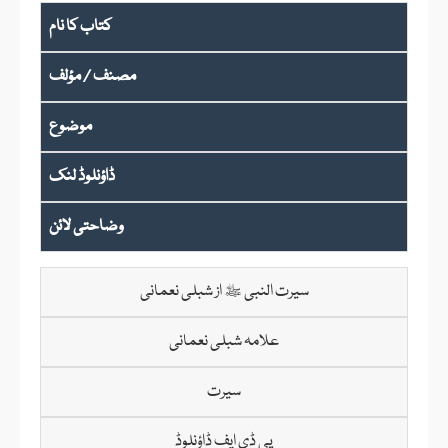
کتاب کا نام
مصنف / مؤلف
موضوع
ڈاؤنلوڈ لنک
وضاحتی لائن
سیرت النبی ﷺ از شبلی نعمانی
علامہ شبلی نعمانی
سیرت
پی ڈی ایف ڈاؤنلوڈ