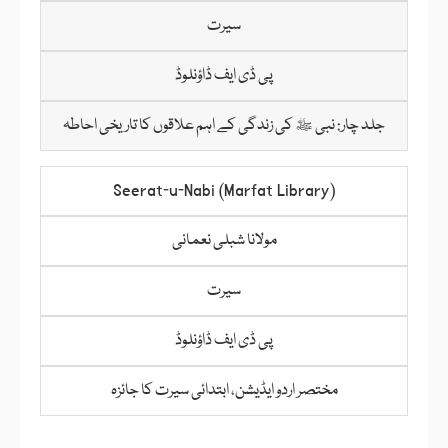
سیرت
پی ڈی ایف ڈاؤنلوڈ
جلد چار: نبی ﷺ کی زندگی کے اہم علاقوں کا تاریخی احاطہ
Seerat‑u‑Nabi (Marfat Library)
مولانا شبلی نعمانی
سیرت
پی ڈی ایف ڈاؤنلوڈ
مختصر اردو ایڈیشن، ابتدائی سیرت کا جائزہ