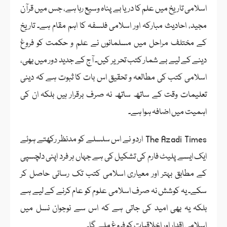
اسلامی تاریخ میں علم کا دریا بے پناہ وسیع رہا ہے، جس میں قرآن
مجید، احادیث مبارکہ اور اسلامی فلسفہ کا اہم مقام ہے۔ تاریخ
کے مختلف مراحل میں مسلمانوں نے علم و حکمت کو فروغ
دینے کے لیے بے شمار کتب تحریر کیں۔ آج کے جدید دور میں بھی،
اسلامی کتب کی مطالعہ و تحقیق اس بات کا ثبوت ہے کہ دینی
تعلیمات وقت کے ساتھ ساتھ نہ صرف برقرار ہیں بلکہ ان کی
اہمیت میں اضافہ ہوا ہے۔
The Azadi Times اردو نے اس سلسلے کو مدنظر رکھتے ہوئے
ایک ایسے پلیٹ فارم کی تشکیل کی ہے جہاں ہر فرد اپنی دلچسپی
کے مطابق بہتر اور معیاری اسلامی کتب تک رسائی حاصل کر
سکے۔ یہ کوشش نہ صرف اسلامی علوم کو عام کرنے کے لیے ہے
بلکہ یہ بھی امید کی جاتی ہے کہ اس سے نوجوان نسل میں
اسلامی اقدار اور اخلاقیات کو فروغ ملے گا۔