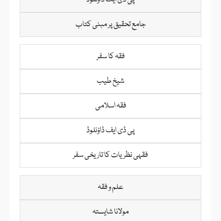
پی ڈی ایف ڈاؤنلوڈ
جامع تحقیق پر مبنی کتاب
فقہ کا سفر
شیخ طیب
فقہ اسلامی
پی ڈی ایف ڈاؤنلوڈ
فقہی نظریات کا تاریخی سفر
علم و فقہ
مولانا شایستہ