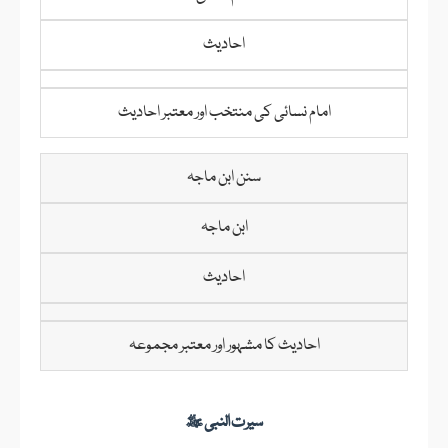
احادیث
امام نسائی کی منتخب اور معتبر احادیث
سنن ابن ماجہ
ابن ماجہ
احادیث
احادیث کا مشہور اور معتبر مجموعہ
سیرت النبی ﷺ