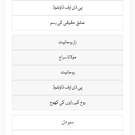
پی ڈی ایف ڈاؤنلوڈ
عشقِ حقیقی کی رسم
رازِ روحانیت
مولانا سراج
روحانیت
پی ڈی ایف ڈاؤنلوڈ
روح کے رازوں کی کھوج
سیرِ دل