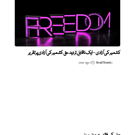
کشمیر کی آزادی – ایک ناقابلِ تردید حق کشمیر کی آزادی پر تقریر
1 year ago
Azadi Times
By