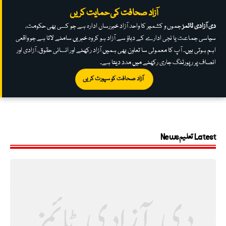
آزاد صحافت کی حمایت کریں
دی آزادی ٹائمز
جموں و کشمیر کا واحد آزاد خبررساں ادارہ ہے جو کسی بھی حکومت،
سیاسی جماعت یا نجی ادارے کے دباؤ سے آزاد ہو کر وہ خبریں سامنے لاتا ہے جو واقعی
اہم ہوتی ہیں۔ آپ کا معمولی سا تعاون بھی ہمیں آزاد رکھنے اور انسانی حقوق، آزادی اور
انصاف پر رپورٹنگ جاری رکھنے میں مدد دیتا ہے۔
آزاد صحافت کو سپورٹ کریں
Latest تعلیم News