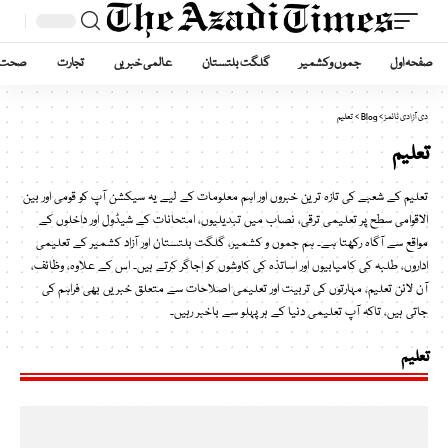
صفحہ اول
جموں وکشمیر
گلگت بلتستان
عالمی خبریں
تجارت
صحت
دی آزادی ٹائمز
>
Blog
>
تعلیم
تعلیم
تعلیم کے شعبے کی تازہ ترین خبروں اور اہم معلومات کے لیے یہ سیکشن آپ کو قومی اور بین
الاقوامی سطح پر تعلیمی ترقی، نصاب میں تبدیلیوں، امتحانات کے شیڈول اور داخلوں کے
مواقع سے آگاہ رکھتا ہے۔ ہم جموں و کشمیر، گلگت بلتستان اور آزاد کشمیر کے تعلیمی
اداروں، طلبہ کی کامیابیوں اور اساتذہ کی کاوشوں کو اجاگر کرتے ہیں۔ اس کے علاوہ، وظائف،
آن لائن تعلیم، مہارتوں کی تربیت اور تعلیمی اصلاحات سے متعلق خبریں بھی فراہم کی
جاتی ہیں، تاکہ آپ تعلیمی دنیا کے ہر پہلو سے باخبر رہیں۔
تعلیم