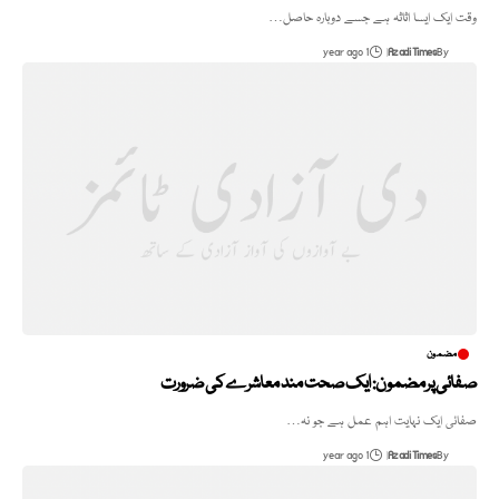
وقت ایک ایسا اثاثہ ہے جسے دوبارہ حاصل…
1 year ago
Azadi Times
By
مضمون
صفائی پر مضمون: ایک صحت مند معاشرے کی ضرورت
صفائی ایک نہایت اہم عمل ہے جو نہ…
1 year ago
Azadi Times
By