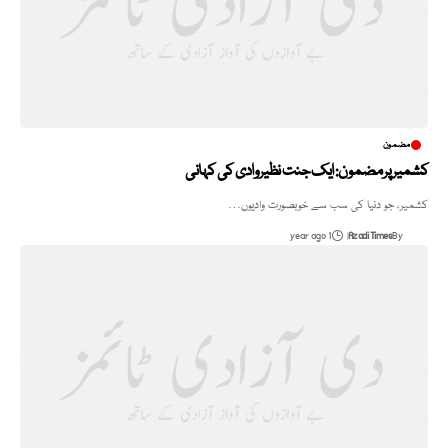
مضمون
کشمیر پر مضمون: ایک جنت نظیر وادی کی کہانی
کشمیر، جو دنیا کی سب سے خوبصورت وادیوں…
1 year ago
Azadi Times
By