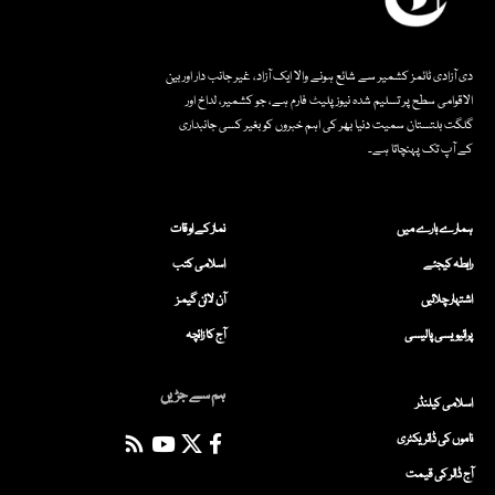
دی آزادی ٹائمز کشمیر سے شائع ہونے والا ایک آزاد، غیر جانب دار اور بین
الاقوامی سطح پر تسلیم شدہ نیوز پلیٹ فارم ہے، جو کشمیر، لداخ اور
گلگت بلتستان سمیت دنیا بھر کی اہم خبروں کو بغیر کسی جانبداری
کے آپ تک پہنچاتا ہے۔
ہمارے بارے میں
نماز کے اوقات
رابطہ کیجئے
اسلامی کتب
اشتہار چلائیں
آن لائن گیمز
پرائیویسی پالیسی
آج کا زائچہ
ہم سے جڑیں
اسلامی کیلنڈر
ناموں کی ڈائریکٹری
آج ڈالر کی قیمت