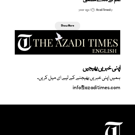
علم کے فائدے مضمون
1 year ago
Azadi Times
By
Show More
اپنی خبریں بھیجیں
ہمیں اپنی خبریں بھیجنے کے لیے ای میل کریں۔
info@azaditimes.com