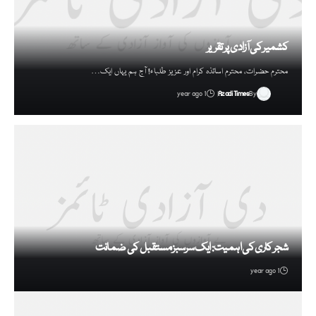
کشمیر کی آزادی پر تقریر
محترم حضرات، محترم اساتذہ کرام اور عزیز طلباء! آج ہم یہاں ایک…
1 year ago
Azadi Times
By
شجر کاری کی اہمیت: ایک سرسبز مستقبل کی ضمانت
1 year ago