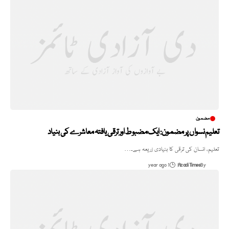
مضمون
تعلیم نسواں پر مضمون: ایک مضبوط اور ترقی یافتہ معاشرے کی بنیاد
تعلیم، انسان کی ترقی کا بنیادی زریعہ ہے۔…
1 year ago
Azadi Times
By