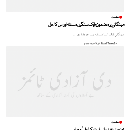
مضمون
مہنگائی پر مضمون: ایک سنگین مسئلہ اور اس کا حل
مہنگائی ایک ایسا مسئلہ ہے جو دنیا بھر…
1 year ago
Azadi Times
By
مضمون​