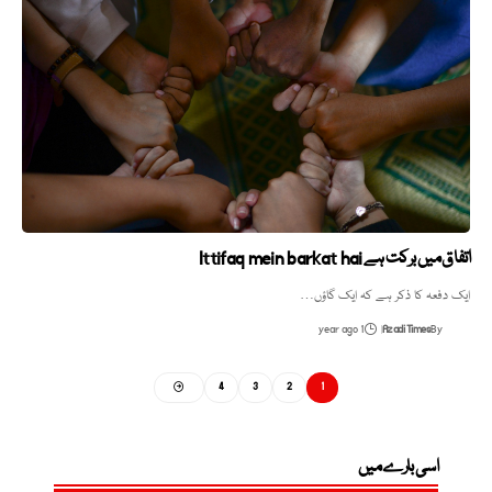
اتفاق میں برکت ہے Ittifaq mein barkat hai
ایک دفعہ کا ذکر ہے کہ ایک گاؤں…
1 year ago
Azadi Times
By
4
3
2
1
اسی بارے میں