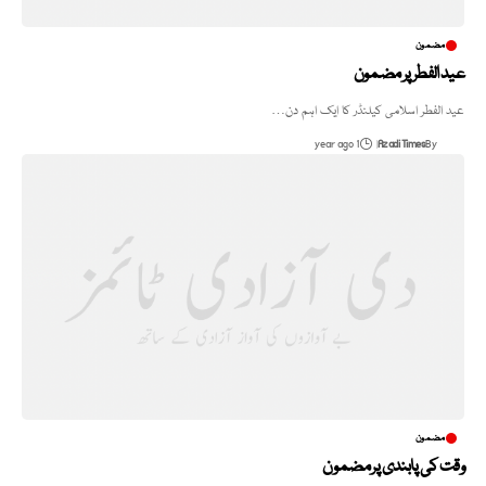
مضمون
عید الفطر پر مضمون
عید الفطر اسلامی کیلنڈر کا ایک اہم دن…
1 year ago
Azadi Times
By
مضمون
وقت کی پابندی پر مضمون