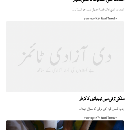
خدمت خلق: انسانیت کا اعلیٰ معیار
خدمت خلق ایک ایسا اصول ہے جو انسان…
1 year ago
Azadi Times
By
ملکی ترقی میں نوجوانوں کا کردار
جب کسی قوم کی ترقی کا سوال اٹھتا…
1 year ago
Azadi Times
By