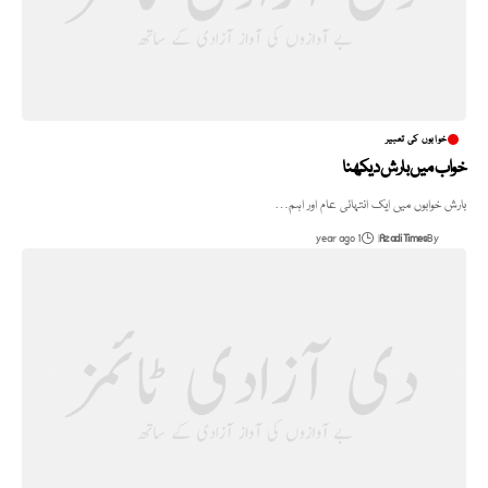
خوابوں کی تعبیر
خواب میں بارش دیکھنا
بارش خوابوں میں ایک انتہائی عام اور اہم…
1 year ago
Azadi Times
By