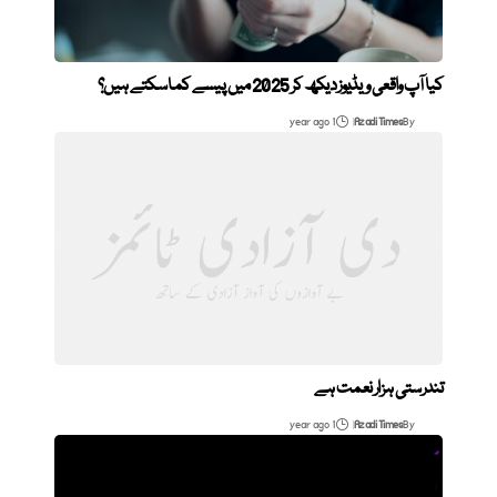
کیا آپ واقعی ویڈیوز دیکھ کر 2025 میں پیسے کما سکتے ہیں؟
1 year ago
Azadi Times
By
تندرستی ہزار نعمت ہے
1 year ago
Azadi Times
By