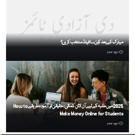
میٹرک کے بعد کون سا فیلڈ منتخب کریں؟
1 year ago
2025 میں طلبہ کے لیے آن لائن کمائی: حقیقی اور آزمودہ طریقے How to
Make Money Online for Students
1 year ago