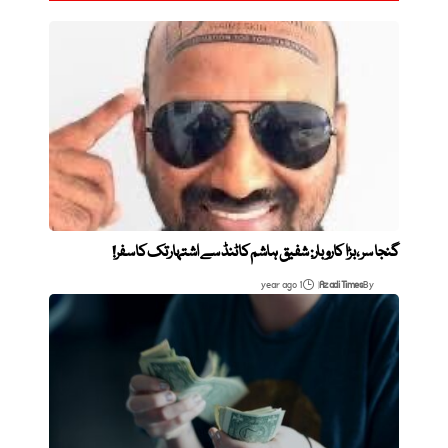
گنجا سر، بڑا کاروبار: شفیق ہاشم کا ٹنڈ سے اشتہار تک کا سفر!
1 year ago
Azadi Times
By