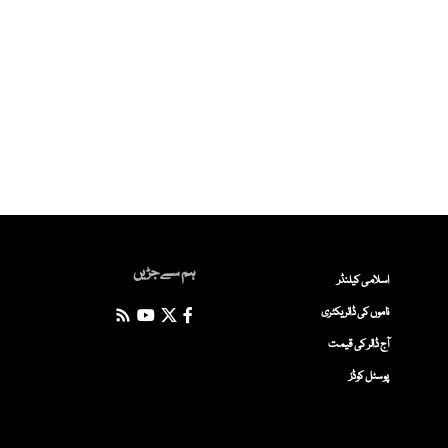
ہم سے جڑیں
اسلامی کیلنڈر
ناموں کی ڈائریکٹری
آج ڈالر کی قیمت
پوسٹل کوڈز