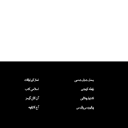
ہمارے بارے میں
نماز کے اوقات
رابطہ کیجئے
اسلامی کتب
اشتہار چلائیں
آن لائن گیمز
پرائیویسی پالیسی
آج کا زائچہ