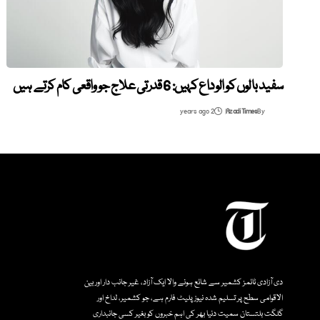
سفید بالوں کو الوداع کہیں: 6 قدرتی علاج جو واقعی کام کرتے ہیں
2 years ago
Azadi Times
By
دی آزادی ٹائمز کشمیر سے شائع ہونے والا ایک آزاد، غیر جانب دار اور بین
الاقوامی سطح پر تسلیم شدہ نیوز پلیٹ فارم ہے، جو کشمیر، لداخ اور
گلگت بلتستان سمیت دنیا بھر کی اہم خبروں کو بغیر کسی جانبداری