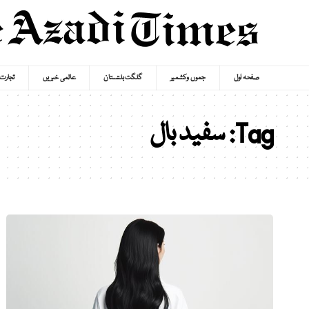
صفحہ اول
جموں وکشمیر
گلگت بلتستان
عالمی خبریں
تجارت
Tag:
سفید بال