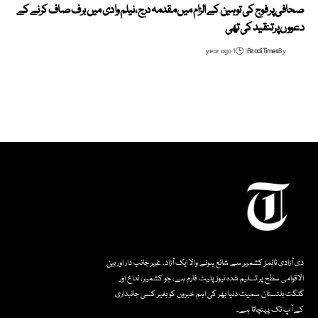
صحافی پر فوج کی توہین کے الزام میں مقدمہ درج، نیلم وادی میں برف صاف کرنے کے
دعووں پر تنقید کی تھی
1 year ago
Azadi Times
By
دی آزادی ٹائمز کشمیر سے شائع ہونے والا ایک آزاد، غیر جانب دار اور بین
الاقوامی سطح پر تسلیم شدہ نیوز پلیٹ فارم ہے، جو کشمیر، لداخ اور
گلگت بلتستان سمیت دنیا بھر کی اہم خبروں کو بغیر کسی جانبداری
کے آپ تک پہنچاتا ہے۔