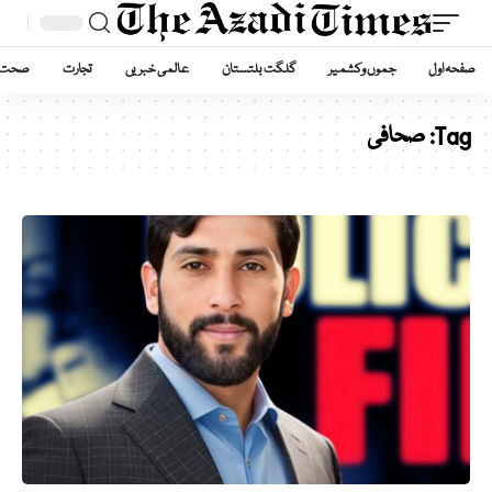
صفحہ اول
جموں وکشمیر
گلگت بلتستان
عالمی خبریں
تجارت
صحت
Tag:
صحافی