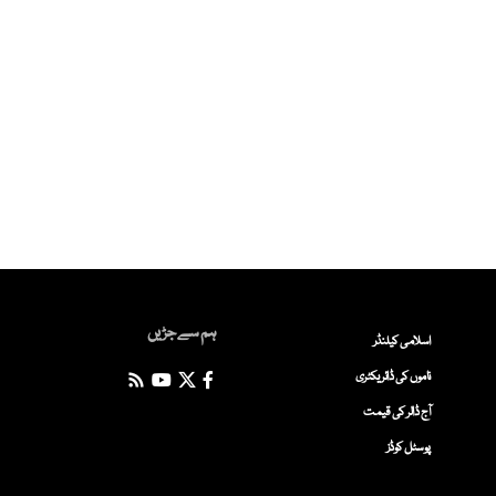
ہم سے جڑیں
اسلامی کیلنڈر
ناموں کی ڈائریکٹری
آج ڈالر کی قیمت
پوسٹل کوڈز