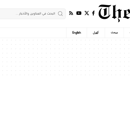
صحت
کھیل
English