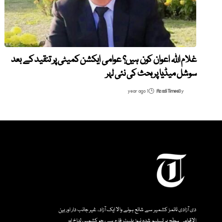
غلام اللہ اعوان کون ہیں؟ عوامی ایکشن کمیٹی پر تنقید کے بعد
سوشل میڈیا پر بحث کی نئی لہر
1 year ago
Azadi Times
By
دی آزادی ٹائمز کشمیر سے شائع ہونے والا ایک آزاد، غیر جانب دار اور بین
الاقوامی سطح پر تسلیم شدہ نیوز پلیٹ فارم ہے، جو کشمیر، لداخ اور