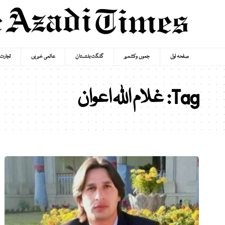
صفحہ اول
جموں وکشمیر
گلگت بلتستان
عالمی خبریں
تجارت
Tag:
غلام اللہ اعوان