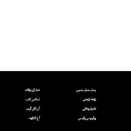
ہمارے بارے میں
نماز کے اوقات
رابطہ کیجئے
اسلامی کتب
اشتہار چلائیں
آن لائن گیمز
پرائیویسی پالیسی
آج کا زائچہ