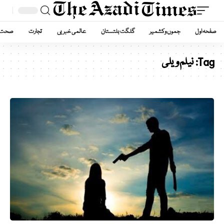
صفحہ اول
جموں وکشمیر
گلگت بلتستان
عالمی خبریں
تجارت
صحت
Tag:
نیلم ویلی