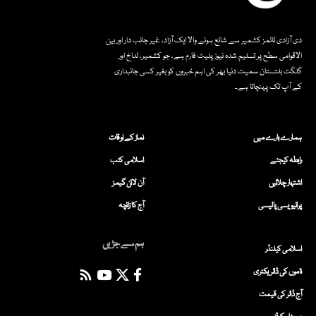
دی آزادی ٹائمز کشمیر سے شائع ہونے والا ایک آزاد، غیر جانب دار اور بین
الاقوامی سطح پر تسلیم شدہ نیوز پلیٹ فارم ہے، جو کشمیر، لداخ اور
گلگت بلتستان سمیت دنیا بھر کی اہم خبروں کو بغیر کسی جانبداری
کے آپ تک پہنچاتا ہے۔
ہمارے بارے میں
نماز کے اوقات
رابطہ کیجئے
اسلامی کتب
اشتہار چلائیں
آن لائن گیمز
پرائیویسی پالیسی
آج کا زائچہ
ہم سے جڑیں
اسلامی کیلنڈر
ناموں کی ڈائریکٹری
آج ڈالر کی قیمت