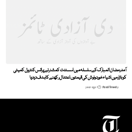
آمدرمضان المبارک کے سلسلہ میں اسسٹنٹ کمشنر نے پرائس کنٹرول کمیٹی
کوبازارمیں اشیاء خوردونوش کی قیمتوں اعتدال رکھنے کاہدف دیدیا
1 year ago
Azadi Times
By