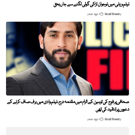
نیلم ویلی میں نوجوان لڑکی گولی لگنے سے جاں بحق
1 year ago
Azadi Times
By
صحافی پر فوج کی توہین کے الزام میں مقدمہ درج، نیلم وادی میں برف صاف کرنے کے
دعووں پر تنقید کی تھی
1 year ago
Azadi Times
By