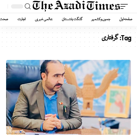
صفحہ اول
جموں وکشمیر
گلگت بلتستان
عالمی خبریں
تجارت
صحت
Tag:
گرفتاری