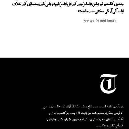
جموں کشمیر لبریشن فرنٹ (جے کے ایل ایف) لیپہ ویلی کے رہنماؤں کے خلاف
ایف آئی آر کی سختی سے مذمت
1 year ago
Azadi Times
By
دی آزادی ٹائمز کشمیر سے شائع ہونے والا ایک آزاد، غیر جانب دار اور بین
الاقوامی سطح پر تسلیم شدہ نیوز پلیٹ فارم ہے، جو کشمیر، لداخ اور
گلگت بلتستان سمیت دنیا بھر کی اہم خبروں کو بغیر کسی جانبداری
کے آپ تک پہنچاتا ہے۔