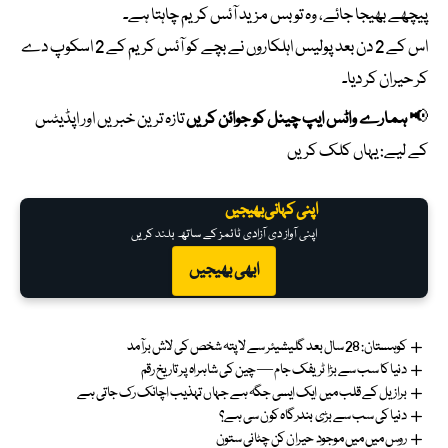
پیچھے بھیجا جائے، وہ تو بس مزید آئس کریم چاہتا ہے۔
اس کے 2 دن بعد پولیس اہلکاروں نے بچے کو آئس کریم کے 2 اسکوپ دے
کر حیران کر دیا۔
📢
ہمارے واٹس ایپ چینل کو جوائن کریں
تازہ ترین خبریں اور اپڈیٹس
کے لیے:
یہاں کلک کریں
اپنی کہانی بھیجیں
اپنی آواز دی آزادی ٹائمز کے ساتھ بلند کریں
ابھی بھیجیں
کوہستان: 28 سال بعد گلیشیئر سے لاپتہ شخص کی لاش برآمد
دنیا کا سب سے بڑا ٹریفک جام — چین کی شاہراہ پر تاریخ رقم
برازیل کے قلب میں ایک ایسی جگہ ہے جہاں تہذیب اچانک رک جاتی ہے
دنیا کی سب سے بڑی بندرگاہ کون سی ہے؟
روس میں میں موجود حیران کن چٹانی ستون