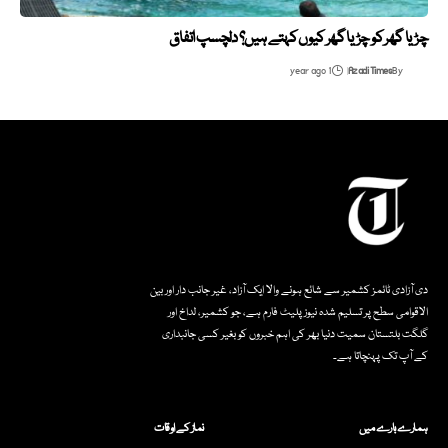
چڑیا گھر کو چڑیا گھر کیوں کہتے ہیں؟ دلچسپ اتفاق
1 year ago
Azadi Times
By
دی آزادی ٹائمز کشمیر سے شائع ہونے والا ایک آزاد، غیر جانب دار اور بین
الاقوامی سطح پر تسلیم شدہ نیوز پلیٹ فارم ہے، جو کشمیر، لداخ اور
گلگت بلتستان سمیت دنیا بھر کی اہم خبروں کو بغیر کسی جانبداری
کے آپ تک پہنچاتا ہے۔
ہمارے بارے میں
نماز کے اوقات