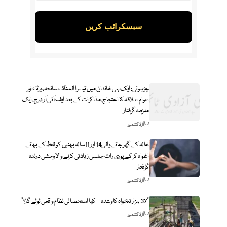
چڑہوئی: ایک ہی خاندان میں تیسرا المناک سانحہ، ورثاء اور
عوام علاقہ کا احتجاج، مذاکرات کے بعد ایف آئی آر درج، ایک
ملزمہ گرفتار
آزاد کشمیر
خالہ کے گھر جانے والی14 اور 11سالہ بہنوں کو لفظ کے بہانے
اغواہ کر کے پوری رات جنسی زیادتی کرنے والا وحشی درندہ
گرفتار
آزاد کشمیر
“37 ہزار تنخواہ کا وعدہ – کیا استحصالی نظام واقعی ٹوٹے گا؟”
آزاد کشمیر