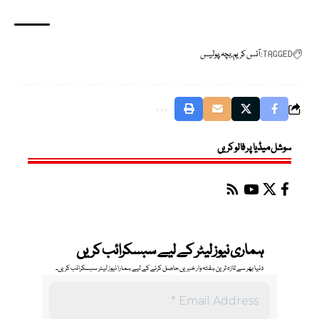
TAGGED:
آئس کریم
بچہ
پولیس
سوشل میڈیا پر فالو کریں
ہماری نیوز لیٹر کے لیے سبسکرائب کریں
دنیا بھر سے تازہ ترین ہفتہ وار خبریں حاصل کرنے کے لیے ہمارا نیوز لیٹر سبسکرائب کریں۔