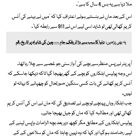
ملا دیا ہے یہ بس 4 سال کا ہے’۔
اس کے بعد ماں نے ہنستے ہوئے اعتراف کیا کہ ‘میں نے بیٹے کی آئس
کریم کھالی تھی تو شاید اسی لیے اس نے 911 سے رابطہ کیا’۔
یہ بھی پڑھیں:
دنیا کا سب سے بڑا ٹریفک جام — چین کی شاہراہ پر تاریخ رقم
آپریٹر نے پس منظرسے بچے کی آواز سنی جو غصے سے چلا رہا تھا۔
اس وجہ پولیس اہلکاروں کو بچے کے گھر بھیجا گیا تاکہ دیکھا جاسکے کہ
آئس کریم کھانے کی بات کسی سنگین صورتحال کو چھپانے کا بہانہ تو
نہیں۔
جب اہلکار وہاں پہنچے تو بچے نے تصدیق کی کہ ماں نے اس کی آئس کریم
کھالی تھی اور مطالبہ کیا کہ ماں کو جیل بھیجا جائے۔
پولیس اہلکاروں کے مطابق مگر کچھ دیر بعد بچہ الزامات واپس لینے کے
لیے رضامند ہوگیا اور کہا کہ وہ نہیں چاہتا کہ ماں کو سلاخوں کے کے