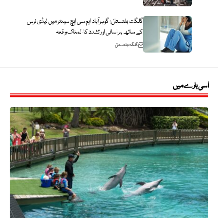
گلگت بلتستان: گوہرآباد ایم سی ایچ سینٹر میں لیڈی نرس
کے ساتھ ہراسانی اور تشدد کا المناک واقعہ
گلگت بلتستان
اسی بارے میں