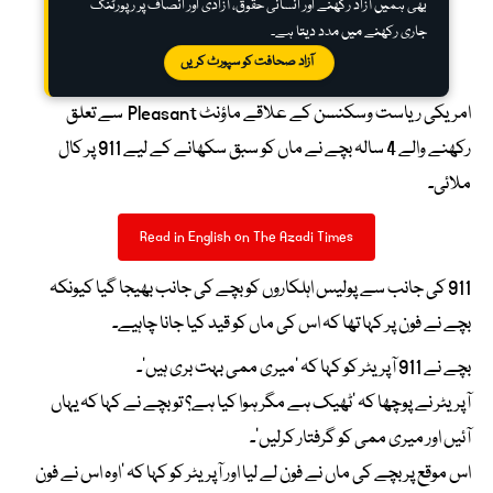
بھی ہمیں آزاد رکھنے اور انسانی حقوق، آزادی اور انصاف پر رپورٹنگ
جاری رکھنے میں مدد دیتا ہے۔
آزاد صحافت کو سپورٹ کریں
امریکی ریاست وسکنسن کے علاقے ماؤنٹ Pleasant سے تعلق
رکھنے والے 4 سالہ بچے نے ماں کو سبق سکھانے کے لیے 911 پر کال
ملائی۔
Read in English on The Azadi Times
911 کی جانب سے پولیس اہلکاروں کو بچے کی جانب بھیجا گیا کیونکہ
بچے نے فون پر کہا تھا کہ اس کی ماں کو قید کیا جانا چاہیے۔
بچے نے 911 آپریٹر کو کہا کہ ‘میری ممی بہت بری ہیں’۔
آپریٹر نے پوچھا کہ ‘ٹھیک ہے مگر ہوا کیا ہے؟ تو بچے نے کہا کہ یہاں
آئیں اور میری ممی کو گرفتار کرلیں’۔
اس موقع پر بچے کی ماں نے فون لے لیا اور آپریٹر کو کہا کہ ‘اوہ اس نے فون