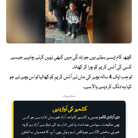
کچھ کام ایسے ہوتے ہیں جو زندگی میں کبھی نہیں کرنے چاہیے جیسے
کسی کی آئس کریم کو چرا کر کھانا۔
تو جب ایک 4 سالہ بچے کی ماں نے آئس کریم کو کھالیا تو اس بچے نے جو
کیا وہ دنگ کر دینے والا ہے۔
حمایتی پیغام
کشمیر کی آواز بنیں
دی آزادی ٹائمز
جموں و کشمیر کا واحد آزاد خبررساں ادارہ ہے جو کسی
بھی حکومت، سیاسی جماعت یا نجی ادارے کے دباؤ سے آزاد ہو کر وہ
خبریں سامنے لاتا ہے جو واقعی اہم ہوتی ہیں۔ آپ کا معمولی سا تعاون