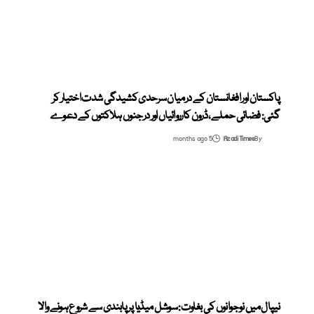
پاکستان اور افغانستان کے درمیان سرحدی کشیدگی شدت اختیار کر
گئی: فضائی حملے، ڈرون کارروائیاں اور درجنوں ہلاکتوں کے دعوے
5 months ago
Azadi Times
By
نیپال میں نوجوانوں کی بغاوت: سوشل میڈیا پر پابندی سے شروع ہونے والا