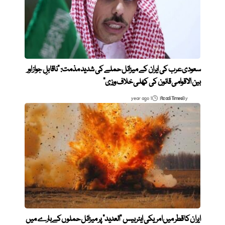
سعودی عرب کی ایران کے میزائل حملے کی شدید مذمت: “ناقابلِ جواز اور
بین الاقوامی قانون کی کھلی خلاف ورزی”
1 year ago
Azadi Times
By
ایران کا قطر میں امریکی ایئر بیس “العدید” پر میزائل حملوں کے بارے میں