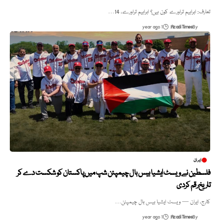
تعارف: ابراہیم تراورے کون ہیں؟ ابراہیم تراورے، 14…
1 year ago
Azadi Times
By
ایران
فلسطین نے ویسٹ ایشیا بیس بال چیمپئن شپ میں پاکستان کو شکست دے کر
تاریخ رقم کردی
کارج، ایران — ویسٹ ایشیا بیس بال چیمپئن…
1 year ago
Azadi Times
By