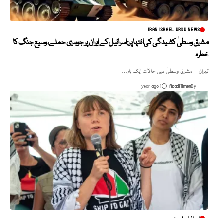
IRAN ISRAEL URDU NEWS
مشرق وسطیٰ کشیدگی کی انتہا پر: اسرائیل کے ایران پر جوہری حملے، وسیع جنگ کا
خطرہ
تہران – مشرق وسطیٰ میں حالات ایک بار…
1 year ago
Azadi Times
By
اسرائیلی فورسز