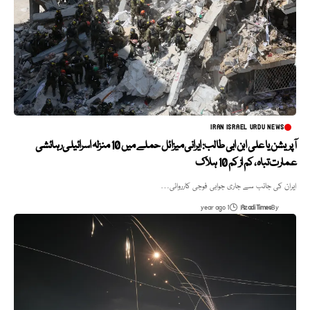
IRAN ISRAEL URDU NEWS
آپریشن یا علی ابن ابی طالب: ایرانی میزائل حملے میں 10 منزلہ اسرائیلی رہائشی
عمارت تباہ، کم از کم 10 ہلاک
ایران کی جانب سے جاری جوابی فوجی کارروائی…
1 year ago
Azadi Times
By