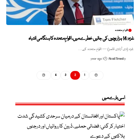
اقوام متحدہ
غزہ: 14 ہزار بچوں کی جانیں خطرے میں، اقوامِ متحدہ کا ہنگامی انتباہ
غزہ (دی آزادی ٹائمز) — اقوامِ متحدہ کے…
1 year ago
Azadi Times
By
4
3
2
1
اسی بارے میں