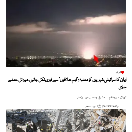
ایران
ایران کا اسرائیلی شہریوں کو متنبہ: “اہم علاقوں” سے فوری نکل جائیں، میزائل حملے
جاری
تہران / یروشلم – مشرقِ وسطیٰ میں بڑھتی…
1 year ago
Azadi Times
By