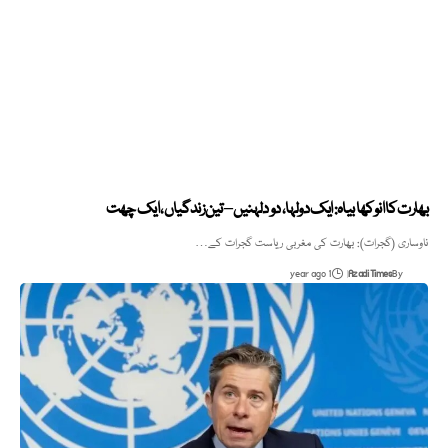
بھارت کا انوکھا بیاہ: ایک دولہا، دو دلہنیں – تین زندگیاں، ایک چھت
ناوساری (گجرات): بھارت کی مغربی ریاست گجرات کے…
1 year ago
Azadi Times
By