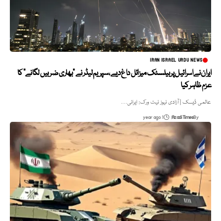
IRAN ISRAEL URDU NEWS
ایران نے اسرائیل پر بیلسٹک میزائل داغ دیے، سپریم لیڈر نے “بھاری ضربیں لگانے” کا
عزم ظاہر کیا
عالمی ڈیسک | آزادی نیوز نیٹ ورک: ایرانی…
1 year ago
Azadi Times
By