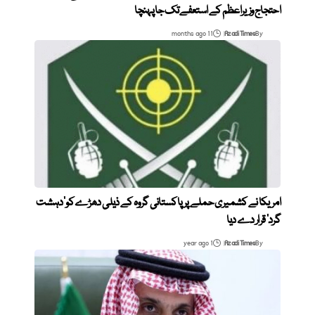
احتجاج وزیراعظم کے استعفے تک جا پہنچا
11 months ago
Azadi Times
By
امریکا نے کشمیری حملے پر پاکستانی گروہ کے ذیلی دھڑے کو ‘دہشت
گرد’ قرار دے دیا
1 year ago
Azadi Times
By