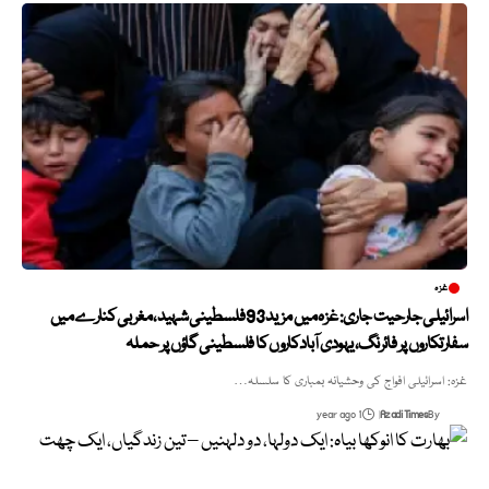
غزہ
اسرائیلی جارحیت جاری: غزہ میں مزید 93 فلسطینی شہید، مغربی کنارے میں
سفارتکاروں پر فائرنگ، یہودی آبادکاروں کا فلسطینی گاؤں پر حملہ
غزہ: اسرائیلی افواج کی وحشیانہ بمباری کا سلسلہ…
1 year ago
Azadi Times
By