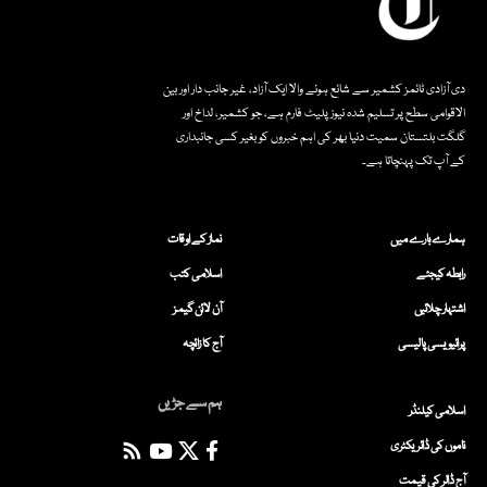
دی آزادی ٹائمز کشمیر سے شائع ہونے والا ایک آزاد، غیر جانب دار اور بین
الاقوامی سطح پر تسلیم شدہ نیوز پلیٹ فارم ہے، جو کشمیر، لداخ اور
گلگت بلتستان سمیت دنیا بھر کی اہم خبروں کو بغیر کسی جانبداری
کے آپ تک پہنچاتا ہے۔
ہمارے بارے میں
نماز کے اوقات
رابطہ کیجئے
اسلامی کتب
اشتہار چلائیں
آن لائن گیمز
پرائیویسی پالیسی
آج کا زائچہ
ہم سے جڑیں
اسلامی کیلنڈر
ناموں کی ڈائریکٹری
آج ڈالر کی قیمت