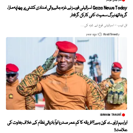
Gaza News Today اسرائیلی فورسز نے غزہ جانے والی امدادی کشتی پر چھاپہ مارا،
گریٹا تھنبرگ سمیت کئی کارکن گرفتار
تل ابیب – اسرائیلی فوج نے غزہ کی…
1 year ago
Azadi Times
By
IBRAHIM TRAORÉ
ابراہیم تراورے کون ہے؟ افریقہ کا کم عمر صدر یا نوآبادیاتی نظام کے خلاف بغاوت کی
علامت!