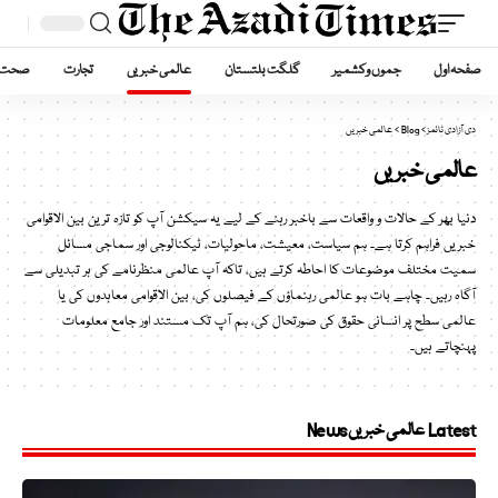
صفحہ اول
جموں وکشمیر
گلگت بلتستان
عالمی خبریں
تجارت
صحت
دی آزادی ٹائمز
>
Blog
>
عالمی خبریں
عالمی خبریں
دنیا بھر کے حالات و واقعات سے باخبر رہنے کے لیے یہ سیکشن آپ کو تازہ ترین بین الاقوامی
خبریں فراہم کرتا ہے۔ ہم سیاست، معیشت، ماحولیات، ٹیکنالوجی اور سماجی مسائل
سمیت مختلف موضوعات کا احاطہ کرتے ہیں، تاکہ آپ عالمی منظرنامے کی ہر تبدیلی سے
آگاہ رہیں۔ چاہے بات ہو عالمی رہنماؤں کے فیصلوں کی، بین الاقوامی معاہدوں کی یا
عالمی سطح پر انسانی حقوق کی صورتحال کی، ہم آپ تک مستند اور جامع معلومات
پہنچاتے ہیں۔
Latest عالمی خبریں News