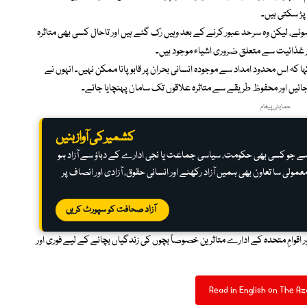
 ہوئے، لیکن وہ سرحد عبور کرنے کے بعد وہیں رک گئے ہیں اور تاحال کسی بھی متاثرہ
 غذائیت سے متعلق ضروری اشیاء موجود ہیں۔
 کہ اس محدود امداد سے موجودہ انسانی بحران پر قابو پانا ممکن نہیں۔ انہوں نے
 جائیں اور محفوظ طریقے سے متاثرہ علاقوں تک سامان پہنچایا جائے۔
حمایتی پیغام
کشمیر کی آواز بنیں
ہ ہے جو کسی بھی حکومت، سیاسی جماعت یا نجی ادارے کے دباؤ سے آزاد ہو
عمولی سا تعاون بھی ہمیں آزاد رکھنے اور انسانی حقوق، آزادی اور انصاف پر
آزاد صحافت کو سپورٹ کریں
ور اقوامِ متحدہ کے ادارے متاثرین خصوصاً بچوں کی زندگیاں بچانے کے لیے فوری اور
Read in English on The Az