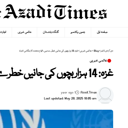
صفحہ اول
جموں وکشمیر
گلگت بلتستان
عالمی خبریں
تجارت
دی آزادی ٹائمز
>
Blog
>
عالمی خبریں
>
غزہ: 14 ہزار بچوں کی جانیں خطرے میں، اقوامِ متحدہ کا ہنگامی انتباہ
عالمی خبریں
غزہ: 14 ہزار بچوں کی جانیں خطرے میں، اقوامِ متحدہ کا ہنگامی انتباہ
1 year ago
Azadi Times
Last updated: May 20, 2025 10:05 am