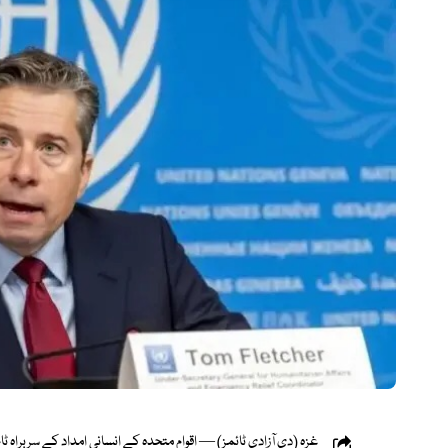
غزہ (دی آزادی ٹائمز) — اقوامِ متحدہ کے انسانی امداد کے سربراہ ٹا