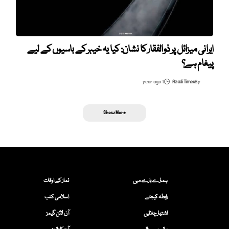
ایرانی میزائل پر ذوالفقار کا نشان: کیا یہ خیبر کے باسیوں کے لیے
پیغام ہے؟
1 year ago
Azadi Times
By
Show More
ہمارے بارے میں
نماز کے اوقات
رابطہ کیجئے
اسلامی کتب
اشتہار چلائیں
آن لائن گیمز