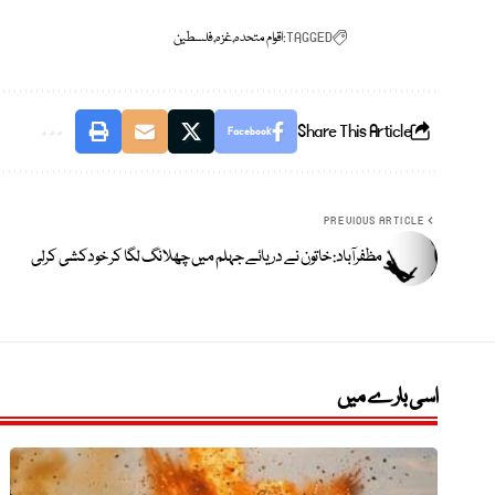
TAGGED:
اقوام متحدہ
غزہ
فلسطین
Share This Article
Facebook
PREVIOUS ARTICLE
مظفرآباد: خاتون نے دریائے جہلم میں چھلانگ لگا کر خودکشی کرلی
اسی بارے میں