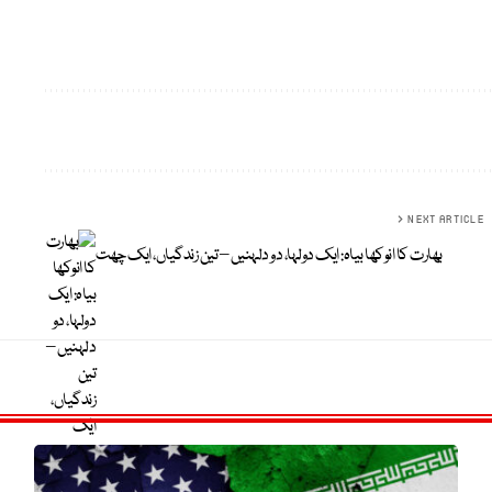
NEXT ARTICLE
بھارت کا انوکھا بیاہ: ایک دولہا، دو دلہنیں – تین زندگیاں، ایک چھت