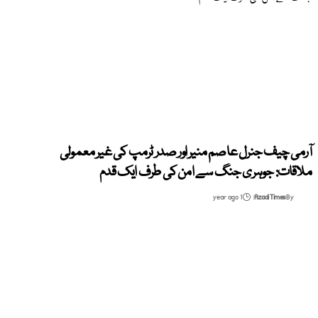
آرمی چیف جنرل عاصم منیر اور صدر ٹرمپ کی غیر معمولی
ملاقات: جوہری جنگ سے امن کی طرف ایک قدم
1 year ago
Azadi Times
By