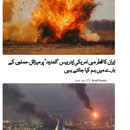
ایران کا قطر میں امریکی ایئر بیس “العدید” پر میزائل حملوں کے
بارے میں ہم کیا جانتے ہیں
1 year ago
Azadi Times
By