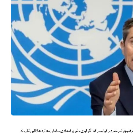
م فلیچر نے خبردار کیا ہے کہ اگر فوری طور پر امدادی سامان متاثرہ علاقوں تک نہ