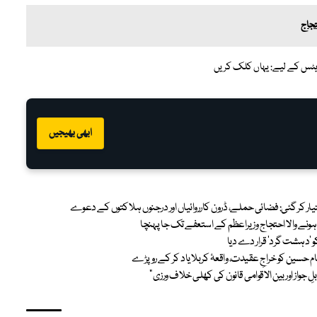
تجاج
پڈیٹس کے لیے:
یہاں کلک کریں
ابھی بھیجیں
 کر گئی: فضائی حملے، ڈرون کارروائیاں اور درجنوں ہلاکتوں کے دعوے
 ہونے والا احتجاج وزیراعظم کے استعفے تک جا پہنچا
 ‘دہشت گرد’ قرار دے دیا
مام حسین کو خراجِ عقیدت، واقعۂ کربلا یاد کر کے روپڑے
واز اور بین الاقوامی قانون کی کھلی خلاف ورزی”