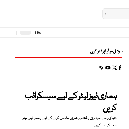
Aa
Font
Resizer
سوشل میڈیا پر فالو کریں
ہماری نیوز لیٹر کے لیے سبسکرائب
کریں
دنیا بھر سے تازہ ترین ہفتہ وار خبریں حاصل کرنے کے لیے ہمارا نیوز لیٹر
سبسکرائب کریں۔