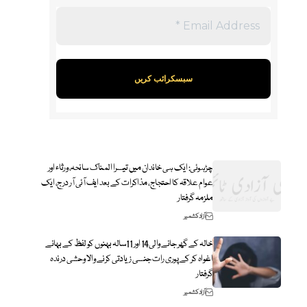
چڑہوئی: ایک ہی خاندان میں تیسرا المناک سانحہ، ورثاء اور
عوام علاقہ کا احتجاج، مذاکرات کے بعد ایف آئی آر درج، ایک
ملزمہ گرفتار
آزاد کشمیر
خالہ کے گھر جانے والی14 اور 11سالہ بہنوں کو لفظ کے بہانے
اغواہ کر کے پوری رات جنسی زیادتی کرنے والا وحشی درندہ
گرفتار
آزاد کشمیر