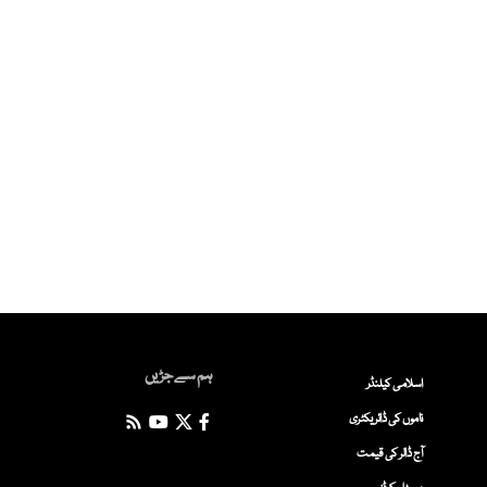
ہم سے جڑیں
اسلامی کیلنڈر
ناموں کی ڈائریکٹری
آج ڈالر کی قیمت