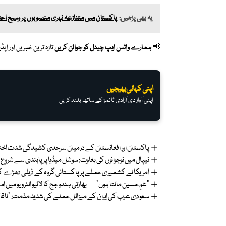
یہ بھی پڑھیں:
پاکستان میں متنازعہ نہری منصوبوں پر وسیع اح
📢
ہمارے واٹس ایپ چینل کو جوائن کریں
تازہ ترین خبریں اور ا
اپنی کہانی بھیجیں
اپنی آواز دی آزادی ٹائمز کے ساتھ بلند کریں
پاکستان اور افغانستان کے درمیان سرحدی کشیدگی شدت اختیار
نیپال میں نوجوانوں کی بغاوت: سوشل میڈیا پر پابندی سے شروع
امریکا نے کشمیری حملے پر پاکستانی گروہ کے ذیلی دھڑے کو
“غمِ حسین مانتا ہوں” — بھارتی ہندو جج کا لائیو انٹرویو میں ا
سعودی عرب کی ایران کے میزائل حملے کی شدید مذمت: “ناقابلِ ج