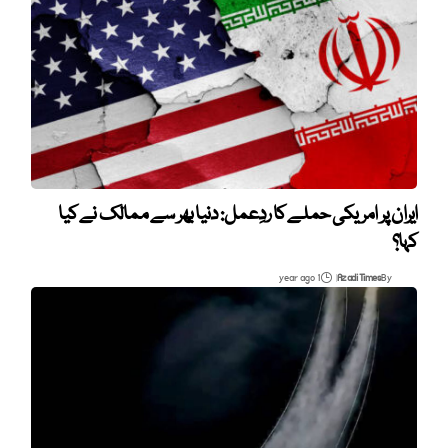
ایران پر امریکی حملے کا ردِعمل: دنیا بھر سے ممالک نے کیا
کہا؟
1 year ago
Azadi Times
By