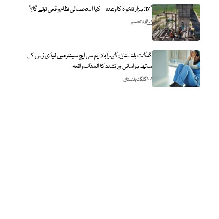
“37 ہزار تنخواہ کا وعدہ – کیا استحصالی نظام واقعی ٹوٹے گا؟”
آزاد کشمیر
گلگت بلتستان: گوہرآباد ایم سی ایچ سینٹر میں لیڈی نرس کے
ساتھ ہراسانی اور تشدد کا المناک واقعہ
گلگت بلتستان