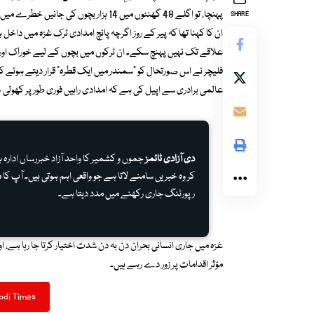
پہنچا، تو اگلے 48 گھنٹوں میں 14 ہزار بچوں کی جانیں خطرے میں پڑ سکتی ہیں۔
SHARE
ان کا کہنا تھا کہ پیر کے روز اگرچہ پانچ امدادی ٹرک غزہ میں داخل
علاقے تک نہیں پہنچ سکے۔ ان ٹرکوں میں بچوں کے لیے خوراک اور
فلیچر نے اس صورتحال کو “سمندر میں ایک قطرہ” قرار دیتے ہوئے کہا
عالمی برادری سے اپیل کی ہے کہ امدادی راہیں فوری طور پر کھولی
دی آزادی ٹائمز
جموں و کشمیر کا واحد آزاد خبررساں ادار
کر وہ خبریں سامنے لاتا ہے جو واقعی اہم ہوتی ہیں۔ آپ کا م
رپورٹنگ جاری رکھنے میں مدد دیتا ہے۔
غزہ میں جاری انسانی بحران دن بہ دن شدت اختیار کرتا جا رہا ہے، ا
مؤثر اقدامات پر زور دے رہے ہیں۔
adi Times