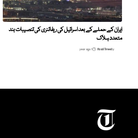
ایران کے حملے کے بعد اسرائیل کی ریفائنری کی تنصیبات بند
متعدد ہلاک
1 year ago
Azadi Times
By