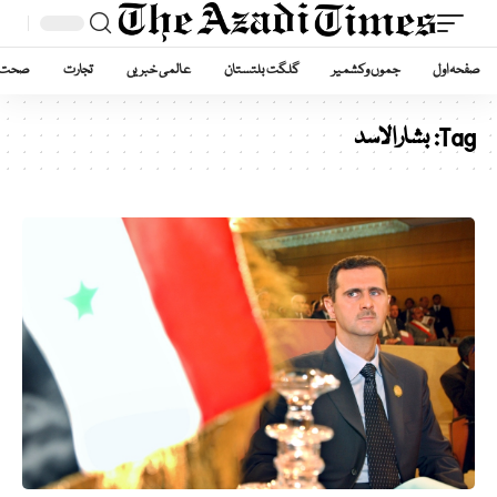
صفحہ اول
جموں وکشمیر
گلگت بلتستان
عالمی خبریں
تجارت
صحت
Tag:
بشار الاسد