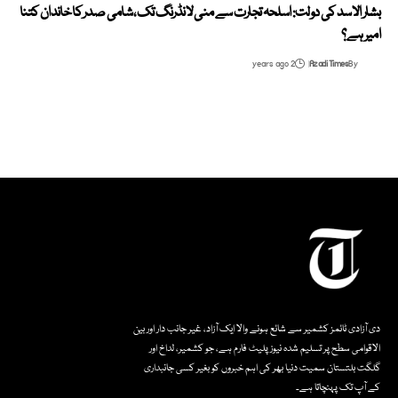
بشار الاسد کی دولت: اسلحہ تجارت سے منی لانڈرنگ تک، شامی صدر کا خاندان کتنا
امیر ہے؟
2 years ago
Azadi Times
By
دی آزادی ٹائمز کشمیر سے شائع ہونے والا ایک آزاد، غیر جانب دار اور بین
الاقوامی سطح پر تسلیم شدہ نیوز پلیٹ فارم ہے، جو کشمیر، لداخ اور
گلگت بلتستان سمیت دنیا بھر کی اہم خبروں کو بغیر کسی جانبداری
کے آپ تک پہنچاتا ہے۔