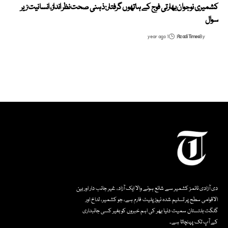
کشمیری نوجوان بھارتی فوج کے ہاتھوں گرفتار: ذہنی صحت نظر انداز، انسانیت زیر
سوال
1 year ago
Azadi Times
By
دی آزادی ٹائمز کشمیر سے شائع ہونے والا ایک آزاد، غیر جانب دار اور بین
الاقوامی سطح پر تسلیم شدہ نیوز پلیٹ فارم ہے، جو کشمیر، لداخ اور
گلگت بلتستان سمیت دنیا بھر کی اہم خبروں کو بغیر کسی جانبداری
کے آپ تک پہنچاتا ہے۔