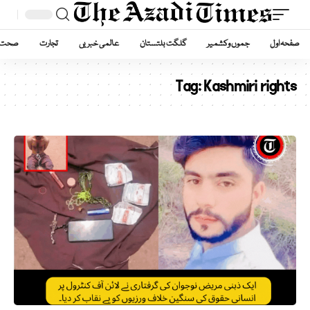
صفحہ اول
جموں وکشمیر
گلگت بلتستان
عالمی خبریں
تجارت
صحت
Tag:
Kashmiri rights