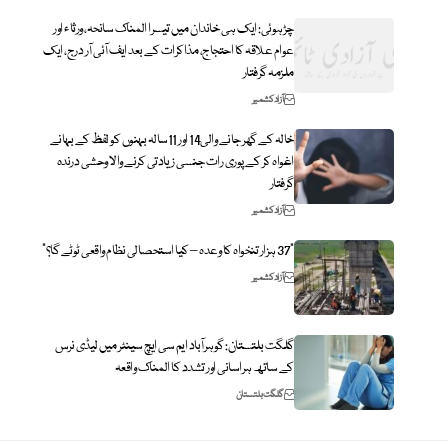
چڑہوئی: ایک ہی خاندان میں تیسرا المناک سانحہ، ورثاء اور
عوام علاقہ کا احتجاج، مذاکرات کے بعد ایف آئی آر درج، ایک
ملزمہ گرفتار
آزاد کشمیر
خالہ کے گھر جانے والی14 اور 11سالہ بہنوں کو لفظ کے بہانے
اغواہ کر کے پوری رات جنسی زیادتی کرنے والا وحشی درندہ
گرفتار
آزاد کشمیر
“37 ہزار تنخواہ کا وعدہ – کیا استحصالی نظام واقعی ٹوٹے گا؟”
آزاد کشمیر
گلگت بلتستان: گوہرآباد ایم سی ایچ سینٹر میں لیڈی نرس
کے ساتھ ہراسانی اور تشدد کا المناک واقعہ
گلگت بلتستان