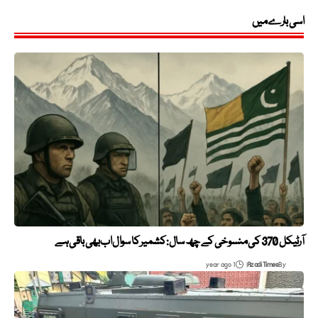
اسی بارے میں
آرٹیکل 370 کی منسوخی کے چھ سال: کشمیر کا سوال اب بھی باقی ہے
1 year ago
Azadi Times
By