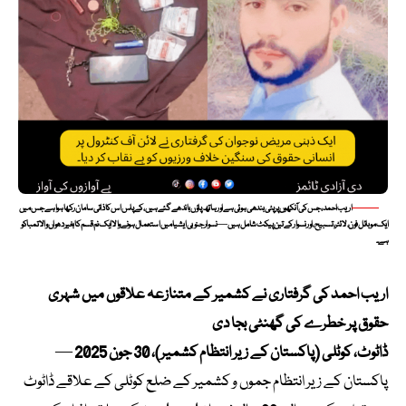
اریب احمد، جس کی آنکھوں پر پٹی بندھی ہوئی ہے اور ہاتھ پاؤں باندھے گئے ہیں، کے پاس اس کا ذاتی سامان رکھا ہوا ہے جس میں
ایک موبائل فون، لائٹر، تسبیح، اور نسوار کے تین پیکٹ شامل ہیں — نسوار جنوبی ایشیا میں استعمال ہونے والا ایک نم قسم کا بغیر دھواں والا تمباکو
ہے۔
اریب احمد کی گرفتاری نے کشمیر کے متنازعہ علاقوں میں شہری
حقوق پر خطرے کی گھنٹی بجا دی
ڈاٹوٹ، کوٹلی (پاکستان کے زیر انتظام کشمیر)، 30 جون 2025
—
پاکستان کے زیر انتظام جموں و کشمیر کے ضلع کوٹلی کے علاقے ڈاٹوٹ