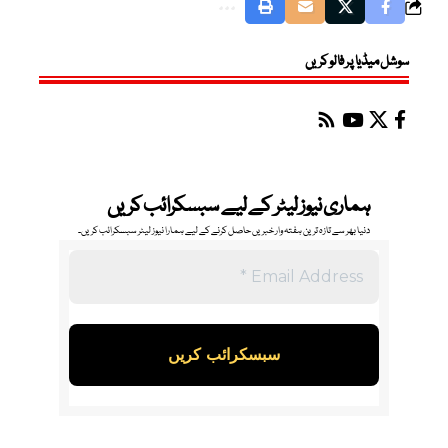
سوشل میڈیا پر فالو کریں
ہماری نیوز لیٹر کے لیے سبسکرائب کریں
دنیا بھر سے تازہ ترین ہفتہ وار خبریں حاصل کرنے کے لیے ہمارا نیوز لیٹر سبسکرائب کریں۔