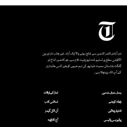
دی آزادی ٹائمز کشمیر سے شائع ہونے والا ایک آزاد، غیر جانب دار اور بین
الاقوامی سطح پر تسلیم شدہ نیوز پلیٹ فارم ہے، جو کشمیر، لداخ اور
گلگت بلتستان سمیت دنیا بھر کی اہم خبروں کو بغیر کسی جانبداری
کے آپ تک پہنچاتا ہے۔
ہمارے بارے میں
نماز کے اوقات
رابطہ کیجئے
اسلامی کتب
اشتہار چلائیں
آن لائن گیمز
پرائیویسی پالیسی
آج کا زائچہ