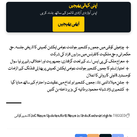
اپنی کہانی بھیجیں
اپنی آواز دی آزادی ٹائمز کے ساتھ بلند کریں
ابھی بھیجیں
چڑھوئی کوٹلی میں جموں و کشمیر جوائنٹ عوامی ایکشن کمیٹی کا تاریخی جلسہ، حقِ
حکمرانی و حقِ ملکیت کانفرنس میں ہزاروں افراد کی شرکت
معراج ملک کی پی ایس اے کے تحت گرفتاری: جمہوریت اور اختلافِ رائے پر نیا سوال
امتیاز اسلم کا جموں کشمیر جوائنٹ عوامی ایکشن کمیٹی پر بھارتی فنڈنگ کے الزامات
کو مسترد، قانونی کارروائی کا اعلان
جشنِ میلادالنبی ﷺ: جموں، کشمیر اور لداخ میں عقیدت و احترام کے ساتھ منایا گیا
کشمیری نژاد شبانہ محمود برطانیہ کی وزیر داخلہ بن گئیں
TAGGED:
Kashmiri rights
Kotli News in Urdu
loC News Updates
کشمیر
کوٹلی