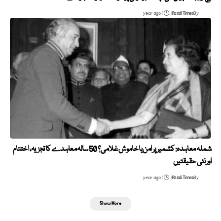
1 year ago
Azadi Times
By
شملہ معاہدہ: کشمیر پر امن یا خاموش غلامی؟ 50 سالہ معاہدے کا تجزیہ، اختتام
اور نئی حقیقتیں
1 year ago
Azadi Times
By
Show More