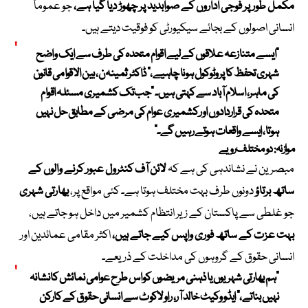
مکمل طور پر فوجی اداروں کے صوابدید پر چھوڑ دیا گیا ہے،
جو عموماً
انسانی اصولوں کے بجائے سیکیورٹی کو فوقیت دیتے ہیں۔
“ایسے متنازعہ علاقوں کے لیے اقوام متحدہ کی طرف سے ایک واضح
شہری تحفظ کا پروٹوکول ہونا چاہیے،”
ڈاکٹر ثمینہ ن،
بین الاقوامی قانون
کی ماہر، اسلام آباد سے کہتی ہیں۔ “جب تک کشمیری مسئلہ اقوام
متحدہ کی قراردادوں اور کشمیری عوام کی مرضی کے مطابق حل نہیں
ہوتا، ایسے واقعات ہوتے رہیں گے۔”
موازنہ: دو مختلف رویے
مبصرین نے نشاندہی کی ہے کہ
لائن آف کنٹرول عبور کرنے والوں کے
ساتھ برتاؤ
دونوں طرف بہت مختلف ہوتا ہے۔ کئی مواقع پر،
بھارتی شہری
جو غلطی سے پاکستان کے زیر انتظام کشمیر میں داخل ہو جاتے ہیں،
بہت عزت کے ساتھ فوری واپس کیے جاتے ہیں،
اکثر مقامی عمائدین اور
انسانی حقوق کے گروہوں کی مداخلت کے ذریعے۔
“ہم بھارتی شہریوں یا ذہنی مریضوں کو اس طرح عوامی نمائش کا نشانہ
نہیں بناتے،”
ایڈووکیٹ خالد آر،
راولاکوٹ سے انسانی حقوق کے کارکن