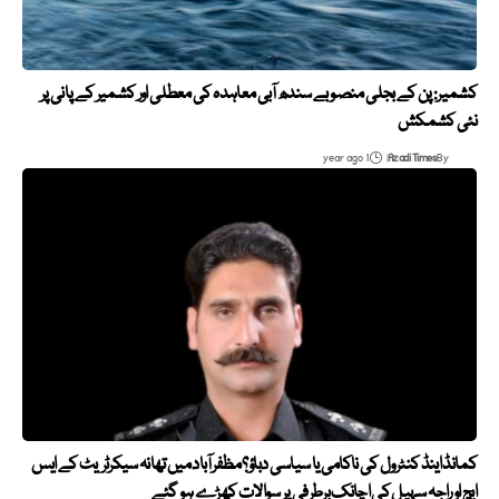
کشمیر: پن کے بجلی منصوبے سندھ آبی معاہدہ کی معطلی اور کشمیر کے پانی پر
نئی کشمکش
1 year ago
Azadi Times
By
کمانڈ اینڈ کنٹرول کی ناکامی یا سیاسی دباؤ؟ مظفرآباد میں تھانہ سیکرٹریٹ کے ایس
ایچ او راجہ سہیل کی اچانک برطرفی پر سوالات کھڑے ہو گئے