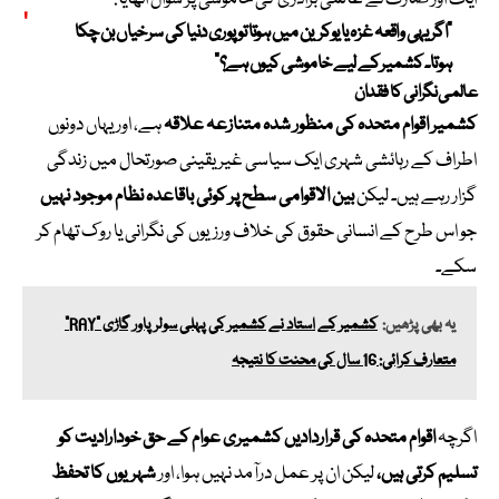
“اگر یہی واقعہ غزہ یا یوکرین میں ہوتا تو پوری دنیا کی سرخیاں بن چکا
ہوتا۔ کشمیر کے لیے خاموشی کیوں ہے؟”
عالمی نگرانی کا فقدان
کشمیر اقوام متحدہ کی منظور شدہ متنازعہ علاقہ
ہے، اور یہاں دونوں
اطراف کے رہائشی شہری ایک سیاسی غیر یقینی صورتحال میں زندگی
گزار رہے ہیں۔ لیکن
بین الاقوامی سطح پر کوئی باقاعدہ نظام موجود نہیں
جو اس طرح کے انسانی حقوق کی خلاف ورزیوں کی نگرانی یا روک تھام کر
سکے۔
یہ بھی پڑھیں:
کشمیر کے استاد نے کشمیر کی پہلی سولر پاور گاڑی "RAY"
متعارف کرائی: 16 سال کی محنت کا نتیجہ
اگرچہ
اقوام متحدہ کی قراردادیں کشمیری عوام کے حق خودارادیت کو
تسلیم کرتی ہیں،
لیکن ان پر عمل درآمد نہیں ہوا، اور
شہریوں کا تحفظ