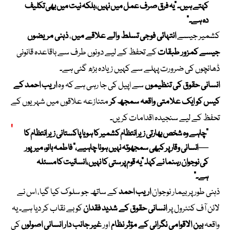
کہتے ہیں۔ “یہ فرق صرف عمل میں نہیں، بلکہ نیت میں بھی تکلیف
دہ ہے۔”
کشمیر جیسے
انتہائی فوجی تسلط والے علاقے میں
،
ذہنی مریضوں
جیسے کمزور طبقات
کے تحفظ کے لیے دونوں طرف سے باقاعدہ قانونی
ڈھانچوں کی ضرورت پہلے سے کہیں زیادہ بڑھ گئی ہے۔
انسانی حقوق کی تنظیموں
سے اپیل کی جا رہی ہے کہ وہ
اریب احمد کے
کیس کو ایک علامتی واقعہ سمجھ کر
متنازعہ علاقوں میں شہریوں کے
تحفظ کے لیے سنجیدہ اقدامات کریں۔
“چاہے وہ شخص بھارتی زیر انتظام کشمیر کا ہو یا پاکستانی زیر انتظام کا
— انسانی وقار پر کبھی سمجھوتہ نہیں ہونا چاہیے،”
فاطمہ بانو،
میرپور
کی نوجوان رہنما نے کہا۔ “یہ قوم پرستی کا نہیں، انسانیت کا مسئلہ
ہے۔”
ذہنی طور پر بیمار نوجوان
اریب احمد
کے ساتھ جو سلوک کیا گیا، اس نے
لائن آف کنٹرول پر
انسانی حقوق کے شدید فقدان
کو بے نقاب کر دیا ہے۔ یہ
واقعہ
بین الاقوامی نگرانی کے مؤثر نظام
اور
غیر جانب دار انسانی اصولوں
کی