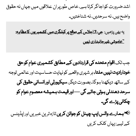
اشد ضرورت کو اجاگر کرتا ہے، خاص طور پر ان علاقوں میں جہاں نہ حقوق
واضح ہیں، نہ سرحدیں، نہ شناختیں۔
یہ بھی پڑھیں:
جی-7 اجلاس کے موقع پر کیلگری میں کشمیریوں کا مظاہرہ:
’’خاموشی غیرجانبداری نہیں
جب تک
اقوام متحدہ کی قراردادوں کے مطابق کشمیری عوام کو حق
خودارادیت نہیں ملتا،
ہر شہری واقعے کو نہایت حساسیت اور عالمی توجہ
کے ساتھ دیکھنا ہوگا۔ بصورت دیگر،
سیکیورٹی اور انسانی حقوق کی
سرحد دھندلی ہوتی جائے گی — اور قیمت ہمیشہ معصوم عوام کو
چکانی پڑے گی۔
📢
ہمارے واٹس ایپ چینل کو جوائن کریں
تازہ ترین خبریں اور اپڈیٹس
کے لیے:
یہاں کلک کریں