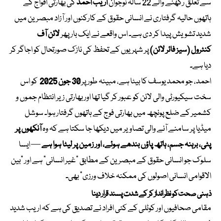
سے تعلق رکھنے والے 22 سالہ نوجوان
اریب احمد
کی بھارتی افواج کے
ہاتھوں حالیہ گرفتاری نے انسانی حقوق کے کارکنوں اور آزاد مبصرین میں
شدید تشویش پیدا کر دی ہے۔ اس واقعے نے ایک بار پھر
لائن آف
کنٹرول
(سیز فائر لائن)
پر شہریوں کے تحفظ کی نازک صورتحال کو اجاگر کر
دیا ہے۔
احمد، جو محمد یوسف کا بیٹا ہے، مبینہ طور پر
30 جون 2025
کو اس
سخت سیکیورٹی والی لائن کو عبور کر گیا تھا اور بھارتی زیر انتظام جموں و
کشمیر کے ضلع پونچھ میں بھارتی فوج کے ہاتھوں گرفتار ہوا۔ سوشل
میڈیا پر سامنے آنے والی تصاویر میں دیکھا جا سکتا ہے کہ وہ
آنکھوں پر
پٹی، برہنہ جسم، ہاتھ پاؤں بندھے ہوئے، اور زمین پر لیٹا ہوا ہے
— ایسا
سلوک جو انسانی حقوق کے مبصرین کے مطابق “غیر انسانی” ہے اور “بین
الاقوامی انسانی اصولوں کی ممکنہ خلاف ورزی” بھی۔
ذہنی صحت کو نظرانداز کر کے شدت پسند قرار دینا
مقامی صحافیوں اور کوٹلی کے کئی افراد نے تصدیق کی ہے کہ اریب شدید