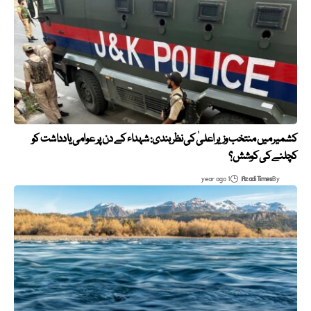
کشمیر میں منتخب وزیر اعلیٰ کی نظر بندی: شہداء کے دن پر عوامی یادداشت کو
کچلنے کی کوشش؟
1 year ago
Azadi Times
By