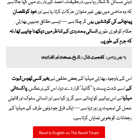
ذہنی مسائل کا شکار رہا ہے۔ درحقیقت، احمد کے بارے میں کہا جاتا ہے
کہ وہ ماضی میں بھی غیر متوازن حرکات کرتا رہا ہے اور
خود کو نقصان
پہنچانے کی کوششیں
بھی کر چکا ہے — ایسے حقائق جنہیں بھارتی
حکام کو فوری طور پر
انسانی ہمدردی کے تناظر میں دیکھنا چاہیے تھا، نہ
کہ جرم کے طور پر۔
یہ بھی پڑھیں:
کشمیری شال – تاریخ، صنعت اور انفرادیت
اس کے باوجود، بھارتی میڈیا کے بعض حلقوں نے
بغیر کسی ٹھوس ثبوت
کے
اسے شدت پسند یا “گائیڈ” قرار دے دیا۔ اس کے برعکس،
پاکستانی
میڈیا
نے اس بیانیے کو اپنانے سے گریز کیا ہے اور انسانی سلوک اور قانونی
عمل کی اہمیت پر زور دیا ہے — ایک فرق جو دونوں طرف کے میڈیا کے
رجحانات کو بخوبی نمایاں کرتا ہے۔
Read in English on The Azadi Times