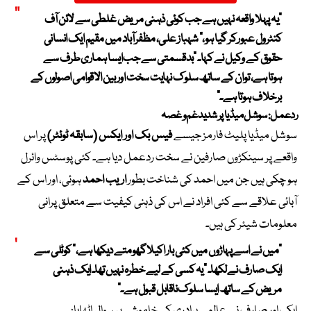
“یہ پہلا واقعہ نہیں ہے جب کوئی ذہنی مریض غلطی سے لائن آف
کنٹرول عبور کر گیا ہو،”
شہباز علی
، مظفرآباد میں مقیم ایک انسانی
حقوق کے وکیل نے کہا۔ “بدقسمتی سے جب ایسا ہماری طرف سے
ہوتا ہے، تو ان کے ساتھ سلوک نہایت سخت اور بین الاقوامی اصولوں کے
برخلاف ہوتا ہے۔”
ردعمل: سوشل میڈیا پر شدید غم و غصہ
سوشل میڈیا پلیٹ فارمز جیسے
فیس بک اور ایکس (سابقہ ٹوئٹر)
پر اس
واقعے پر سینکڑوں صارفین نے سخت ردعمل دیا ہے۔ کئی پوسٹس وائرل
ہو چکی ہیں جن میں احمد کی شناخت بطور
اریب احمد
ہوئی، اور اس کے
آبائی علاقے سے کئی افراد نے اس کی ذہنی کیفیت سے متعلق پرانی
معلومات شیئر کی ہیں۔
“میں نے اسے پہاڑوں میں کئی بار اکیلا گھومتے دیکھا ہے،” کوٹلی سے
ایک صارف نے لکھا۔ “یہ کسی کے لیے خطرہ نہیں تھا۔ ایک ذہنی
مریض کے ساتھ ایسا سلوک ناقابل قبول ہے۔”
ایک اور صارف نے عالمی برادری کی خاموشی پر سوال اٹھایا: