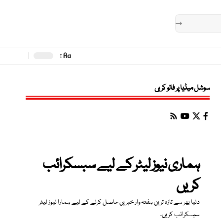
Aa
Font
Resizer
سوشل میڈیا پر فالو کریں
ہماری نیوز لیٹر کے لیے سبسکرائب
کریں
دنیا بھر سے تازہ ترین ہفتہ وار خبریں حاصل کرنے کے لیے ہمارا نیوز لیٹر
سبسکرائب کریں۔