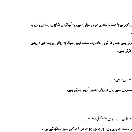
تجربے یا مشاہدے پر مبنی ہوتی ہے۔ یہ کہانیاں کتابوں، رسائل یا ویب
ہوتی ہے جس کا کوئی خاص مصنف نہیں ہوتا۔ یہ زبانی روایت کے ذریعے
 کرتی ہے۔
 مبنی ہوتی ہے۔
صدیوں سے زبان در زبان چلتی آ رہی ہوتی ہے۔
ی مرضی سے انہیں تشکیل دیتا ہے۔
ہزادے، جن، پریاں، اور جانور، جو خاص اخلاقی سبق سکھاتے ہیں۔