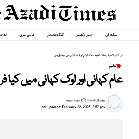
صفحہ اول
جموں وکشمیر
گلگت بلتستان
عالمی خبریں
تجارت
دی آزادی ٹائمز
>
Blog
>
تعلیم
>
عام کہانی اور لوک کہانی میں کیا فرق ہے
تعلیم
عام کہانی اور لوک کہانی میں کیا ف
1 year ago
Azadi Times
Last updated: February 22, 2025 12:57 pm