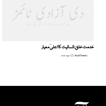
خدمت خلق: انسانیت کا اعلیٰ معیار
1 year ago
Azadi Times
By