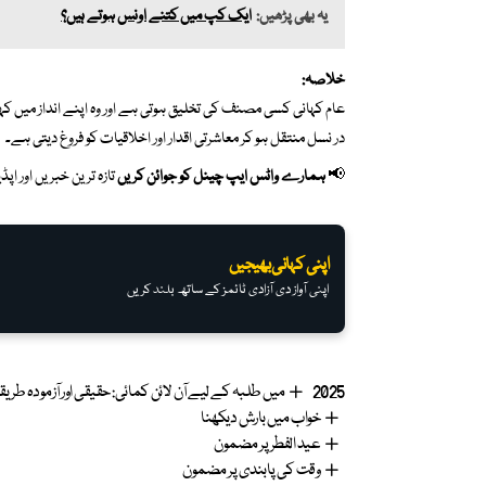
یہ بھی پڑھیں:
ایک کپ میں کتنے اونس ہوتے ہیں؟
خلاصہ:
عام کہانی کسی مصنف کی تخلیق ہوتی ہے اور وہ اپنے انداز میں کہ
در نسل منتقل ہو کر معاشرتی اقدار اور اخلاقیات کو فروغ دیتی ہے۔
📢
ہمارے واٹس ایپ چینل کو جوائن کریں
تازہ ترین خبریں اور ا
اپنی کہانی بھیجیں
اپنی آواز دی آزادی ٹائمز کے ساتھ بلند کریں
2025 میں طلبہ کے لیے آن لائن کمائی: حقیقی اور آزمودہ طریقے How to Make Money Online for Students
خواب میں بارش دیکھنا
عید الفطر پر مضمون
وقت کی پابندی پر مضمون