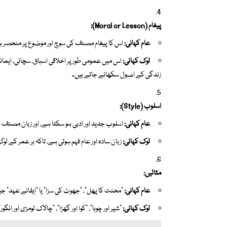
پیغام (Moral or Lesson):
عام کہانی:
اس کا پیغام مصنف کی سوچ اور موضوع پر منحصر ہ
لوک کہانی:
اس میں عمومی طور پر اخلاقی اسباق، سچائی، ایما
زندگی کے اصول سکھائے جاتے ہیں۔
اسلوب (Style):
عام کہانی:
اسلوب جدید اور ادبی ہو سکتا ہے، اور زبان مصنف 
لوک کہانی:
زبان سادہ اور عام فہم ہوتی ہے، تاکہ ہر عمر کے
مثالیں:
عام کہانی:
“محنت کا پھل”، “جھوٹ کی سزا” یا “ایفائے عہد” ج
لوک کہانی:
“شیر اور چوہا”، “کوا اور گھڑا”، “چالاک لومڑی اور ا