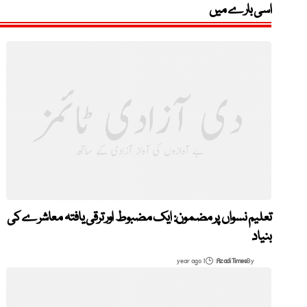
اسی بارے میں
تعلیم نسواں پر مضمون: ایک مضبوط اور ترقی یافتہ معاشرے کی
بنیاد
1 year ago
Azadi Times
By