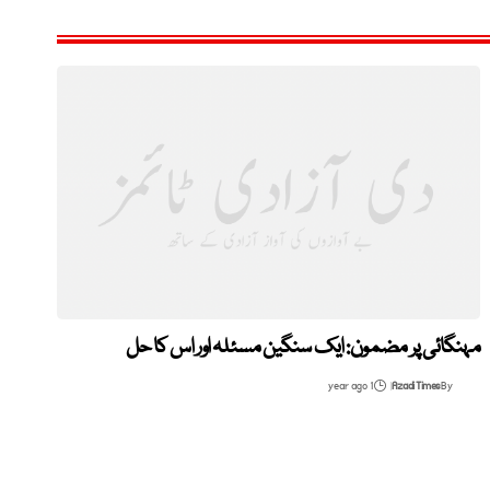
مہنگائی پر مضمون: ایک سنگین مسئلہ اور اس کا حل
1 year ago
Azadi Times
By