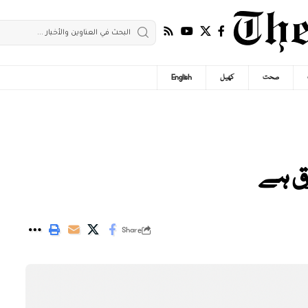
صحت
کھیل
English
رق ہے
Share