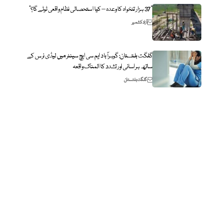
“37 ہزار تنخواہ کا وعدہ – کیا استحصالی نظام واقعی ٹوٹے گا؟”
آزاد کشمیر
گلگت بلتستان: گوہرآباد ایم سی ایچ سینٹر میں لیڈی نرس کے
ساتھ ہراسانی اور تشدد کا المناک واقعہ
گلگت بلتستان