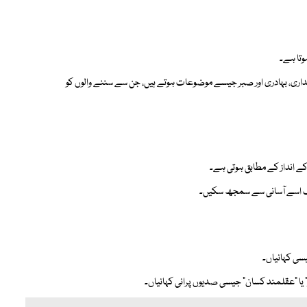
وتا ہے۔
نداری، بہادری اور صبر جیسے موضوعات ہوتے ہیں، جن سے سننے والوں کو
کے انداز کے مطابق ہوتی ہے۔
 لوگ اسے آسانی سے سمجھ سکیں۔
یسی کہانیاں۔
نگور” یا “عقلمند کسان” جیسی صدیوں پرانی کہانیاں۔