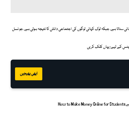
انی سناتا ہے، جبکہ لوک کہانی لوگوں کی اجتماعی دانش کا نتیجہ ہوتی ہے، جو نسل
پڈیٹس کے لیے:
یہاں کلک کریں
ابھی بھیجیں