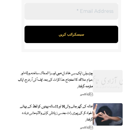
چڑہوئی: ایک ہی خاندان میں تیسرا المناک سانحہ، ورثاء اور
عوام علاقہ کا احتجاج، مذاکرات کے بعد ایف آئی آر درج، ایک
ملزمہ گرفتار
آزاد کشمیر
خالہ کے گھر جانے والی14 اور 11سالہ بہنوں کو لفظ کے بہانے
اغواہ کر کے پوری رات جنسی زیادتی کرنے والا وحشی درندہ
گرفتار
آزاد کشمیر