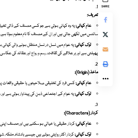
SHARE
تعریف:
عام کہانی:
یہ وہ کہانی ہوتی ہے جو کسی مصنف کے ذاتی تخیل، 
سائٹس میں لکھی جاتی ہیں اور ان کے مصنف کا نام معلوم ہوتا ہے۔
لوک کہانی:
یہ عوام میں نسل در نسل منتقل ہونے والی کہانی 
پھیلتی ہے اور ہر علاقے کی ثقافت، رسم و رواج اور عقائد کی عکاسی
ماخذ (Origin):
عام کہانی:
کسی فرد کی تخلیقی صلاحیتوں یا حقیقی واقعات پر
لوک کہانی:
یہ عوام کے اجتماعی ذہن کی پیداوار ہوتی ہے اور 
کردار (Characters):
عام کہانی:
کردار حقیقی یا خیالی ہو سکتے ہیں اور مصنف اپن
لوک کہانی:
کردار اکثر روایتی ہوتے ہیں جیسے بادشاہ، ملکہ، ش