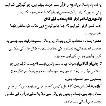
یہ تمام نام اسلامی تاریخ اور قرآن سے جُڑے ہوئے ہیں، جو گھرانوں کے لیے
اپنی بیٹیوں کے لیے ایک بامعنی اور بابرکت انتخاب ہو سکتے ہیں۔
ایک بہترین اسلامی لڑکی کا نام منتخب کرنے کا فن
جب کسی لڑکی کے لیے نام چُنا جائے تو درج ذیل نکات کو مدنظر رکھنا
ضروری ہے:
معنی:
ایسا نام منتخب کریں جو ذاتی یا روحانی اہمیت رکھتا ہو۔ چاہے وہ
طاقت، خوبصورتی، یا دینداری کی علامت ہو، نام کو ان اقدار کی عکاسی
کرنی چاہیے جو آپ کے لیے اہم ہیں۔
تاریخی اور ثقافتی اہمیت:
بہت سے والدین ایسے نام پسند کرتے ہیں جو
اسلامی ورثے سے جُڑے ہوں، خصوصاً وہ نام جو اہلِ بیتؑ اور دیگر معزز
ہستیوں سے منسوب ہوں۔
آواز اور تلفظ:
اس بات کا خیال رکھیں کہ نام عربی اور اردو میں کس طرح
سنائی دیتا ہے۔ ایسا نام چنیں جو روانی سے بولا جا سکے اور آپ کے مقامی
لہجے میں آسانی سے ادا ہو۔