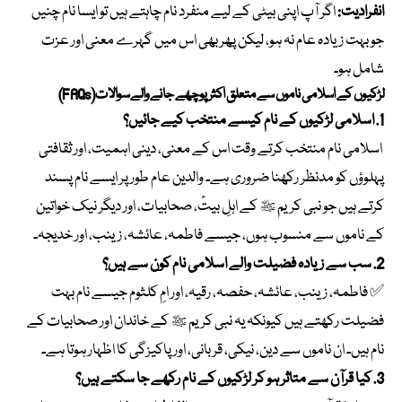
انفرادیت:
اگر آپ اپنی بیٹی کے لیے منفرد نام چاہتے ہیں تو ایسا نام چنیں
جو بہت زیادہ عام نہ ہو، لیکن پھر بھی اس میں گہرے معنی اور عزت
شامل ہو۔
لڑکیوں کے اسلامی ناموں سے متعلق اکثر پوچھے جانے والے سوالات (FAQs)
1. اسلامی لڑکیوں کے نام کیسے منتخب کیے جائیں؟
اسلامی نام منتخب کرتے وقت اس کے معنی، دینی اہمیت، اور ثقافتی
پہلوؤں کو مدنظر رکھنا ضروری ہے۔ والدین عام طور پر ایسے نام پسند
کرتے ہیں جو نبی کریم ﷺ کے اہلِ بیتؑ، صحابیات، اور دیگر نیک خواتین
کے ناموں سے منسوب ہوں، جیسے فاطمہ، عائشہ، زینب، اور خدیجہ۔
2. سب سے زیادہ فضیلت والے اسلامی نام کون سے ہیں؟
✅ فاطمہ، زینب، عائشہ، حفصہ، رقیہ، اور امِ کلثوم جیسے نام بہت
فضیلت رکھتے ہیں کیونکہ یہ نبی کریم ﷺ کے خاندان اور صحابیات کے
نام ہیں۔ ان ناموں سے دین، نیکی، قربانی، اور پاکیزگی کا اظہار ہوتا ہے۔
3. کیا قرآن سے متاثر ہو کر لڑکیوں کے نام رکھے جا سکتے ہیں؟