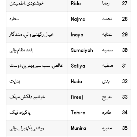
27
رضا
Rida
خوشنودی، اطمینان
28
نجمہ
Najma
ستارہ
29
عنایہ
Inaya
خیال رکھنے والی، مددگار
30
سمیہ
Sumaiyah
بلند مقام والی
31
صفیہ
Safiya
خالص، سب سے بہترین دوست
32
ہدی
Huda
ہدایت
33
عریج
Areej
خوشبو، دلکش مہک
34
طاہرہ
Tahira
پاکیزہ، نیک
35
منیرہ
Munira
روشنی بکھیرنے والی