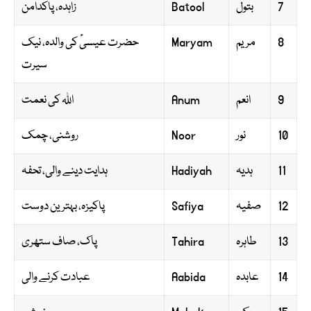
7
بتول
Batool
زاہدہ، پاکدامن
8
مریم
Maryam
حضرت عیسیٰؑ کی والدہ، نیک
سیرت
9
انعم
Anum
اللہ کی نعمت
10
نور
Noor
روشنی، چمک
11
ہدیہ
Hadiyah
ہدایت دینے والی، تحفہ
12
صفیہ
Safiya
پاکیزہ، بہترین دوست
13
طاہرہ
Tahira
پاک، صاف ستھری
14
عابدہ
Aabida
عبادت کرنے والی