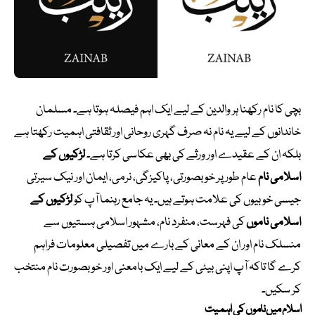
بچی کا نام رکھنا ہر والدین کے لیے ایک اہم فیصلہ ہوتا ہے۔ مسلمان
خاندانوں کے لیے یہ نام نہ صرف گہری روحانی اور ثقافتی اہمیت رکھتا ہے
بلکہ ان کے عقیدے اور ورثے کی بھی عکاسی کرتا ہے۔
لڑکیوں کے
اسلامی نام
عام طور پر خوبصورتی، پاکیزگی، نرمی، ایمان اور نیک سیرتی
جیسی خوبیوں کی علامت ہوتے ہیں۔ یہ جامع رہنما آپ کو
لڑکیوں کے
اسلامی ناموں
کی فہرست، منفرد نام، مشہور اسلامی ہستیوں سے
منسلک نام اور ان کے معانی کے بارے میں تفصیلی معلومات فراہم
کرے گا تاکہ آپ اپنی بیٹی کے لیے ایک بامعنی اور خوبصورت نام منتخب
کر سکیں۔
اسلام میں ناموں کی اہمیت