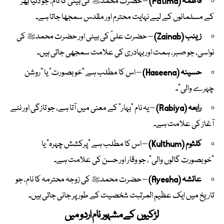
فاطمہ (Fatima)
– حضرت محمدﷺ کی بیٹی کا نام، جو دنیا بھر
کے مسلمانوں کے لیے نہایت محترم اور مقدس سمجھا جاتا ہے۔
زینب (Zainab)
– حضرت علیؑ کی بیٹی اور حضرت محمدﷺ کی
نواسی، جو صبر، ہمت اور بہادری کی علامت سمجھی جاتی ہیں۔
حسینہ (Haseena)
– اس کا مطلب ہے “خوبصورت” یا “روشن
چہرے والی”۔
رابعہ (Rabiya)
– یہ نام “بہار” کے معنی میں آتا ہے، جو تازگی اور نئے
آغاز کی علامت ہے۔
کلثوم (Kulthum)
– اس کا مطلب ہے “پرکشش چہرہ” یا
“خوبصورت گالوں والی”، جو وقار اور حسن کی علامت ہے۔
عائشہ (Ayesha)
– حضرت محمدﷺ کی زوجہ محترمہ کا نام، جو
تاریخ میں ایک عظیم المرتبت شخصیت کے طور پر جانی جاتی ہیں۔
لڑکیوں کےمشہور نام اردو میں