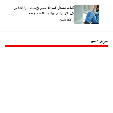
گلگت بلتستان: گوہرآباد ایم سی ایچ سینٹر میں لیڈی نرس
کے ساتھ ہراسانی اور تشدد کا المناک واقعہ
گلگت بلتستان
اسی بارے میں