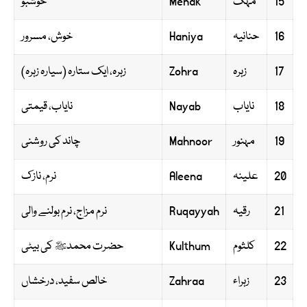
15
مہک
Mehak
خوشبو
16
حنانیہ
Haniya
خوش، مسرور
17
زہرہ
Zohra
زہرہ، ایک ستارہ (سیارہ زہرہ)
18
نایاب
Nayab
نایاب، قیمتی
19
مہنور
Mahnoor
چاند کی روشنی
20
علینہ
Aleena
نرم، نازک
21
رقیہ
Ruqayyah
نرم مزاج، نرم بولنے والی
22
کلثوم
Kulthum
حضرت محمدﷺ کی بیٹی
23
زہراء
Zahraa
خالص سفید، درخشاں