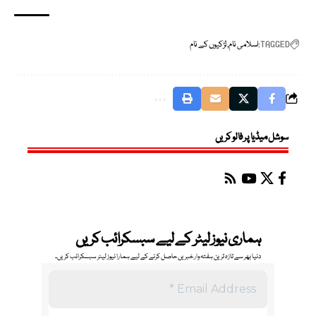
TAGGED:
اسلامی نام
لڑکیوں کے نام
سوشل میڈیا پر فالو کریں
ہماری نیوز لیٹر کے لیے سبسکرائب کریں
دنیا بھر سے تازہ ترین ہفتہ وار خبریں حاصل کرنے کے لیے ہمارا نیوز لیٹر سبسکرائب کریں۔