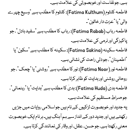
ہے، جو نفاست اور خوبصورتی کی علامت ہے۔
فاطمہ کلثوم (Fatima Kulthum): کلثوم کا مطلب ہے “وسیع چہرے
والی” یا “عزت دار خاتون”۔
فاطمہ رباب (Fatima Rabab): رباب کا مطلب ہے “سفید بادل”، جو
پاکیزگی اور نرمی کی علامت ہے۔
فاطمہ سکینہ (Fatima Sakina): سکینہ کا مطلب ہے “سکون” یا
“اطمینان”، جو دلی راحت کی نشانی ہے۔
فاطمہ نور (Fatima Noor): نور کا مطلب ہے “روشنی” یا “چمک”، جو
روحانی روشنی اور ہدایت کو ظاہر کرتا ہے۔
فاطمہ ہدیٰ (Fatima Huda): ہدیٰ کا مطلب ہے “ہدایت” یا “رہنمائی”،
جو صراط مستقیم کی علامت ہے۔
یہ جدید اور خوبصورت لڑکیوں کے نام ہیں جو اسلامی روایات میں جڑیں
رکھتے ہیں اور جدید دور کے انداز سے ہم آہنگ ہیں۔ ہر نام ایک خوبصورت
معنی رکھتا ہے، جو حسن، عقل، اور وقار کی نمائندگی کرتا ہے۔