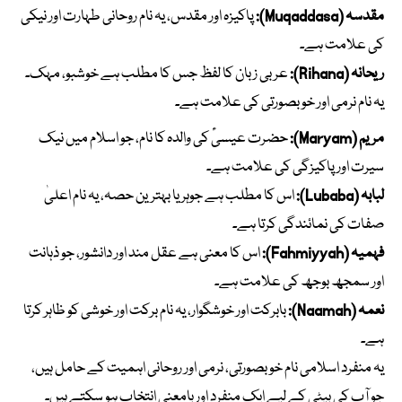
مقدسہ (Muqaddasa):
پاکیزہ اور مقدس، یہ نام روحانی طہارت اور نیکی
کی علامت ہے۔
ریحانہ (Rihana):
عربی زبان کا لفظ جس کا مطلب ہے خوشبو، مہک۔
یہ نام نرمی اور خوبصورتی کی علامت ہے۔
مریم (Maryam):
حضرت عیسیٰؑ کی والدہ کا نام، جو اسلام میں نیک
سیرت اور پاکیزگی کی علامت ہے۔
لبابہ (Lubaba):
اس کا مطلب ہے جوہر یا بہترین حصہ، یہ نام اعلیٰ
صفات کی نمائندگی کرتا ہے۔
فہمیہ (Fahmiyyah):
اس کا معنی ہے عقل مند اور دانشور، جو ذہانت
اور سمجھ بوجھ کی علامت ہے۔
نعمہ (Naamah):
بابرکت اور خوشگوار، یہ نام برکت اور خوشی کو ظاہر کرتا
ہے۔
یہ منفرد اسلامی نام خوبصورتی، نرمی اور روحانی اہمیت کے حامل ہیں،
جو آپ کی بیٹی کے لیے ایک منفرد اور بامعنی انتخاب ہو سکتے ہیں۔