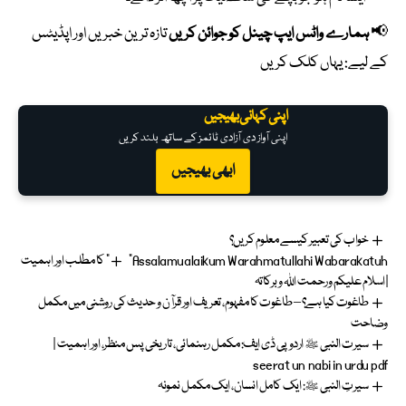
📢
ہمارے واٹس ایپ چینل کو جوائن کریں
تازہ ترین خبریں اور اپڈیٹس
کے لیے:
یہاں کلک کریں
اپنی کہانی بھیجیں
اپنی آواز دی آزادی ٹائمز کے ساتھ بلند کریں
ابھی بھیجیں
خواب کی تعبیر کیسے معلوم کریں؟
“Assalamualaikum Warahmatullahi Wabarakatuh” کا مطلب اور اہمیت
| اسلام علیکم ورحمت اللہ وبرکاتہ
طاغوت کیا ہے؟ – طاغوت کا مفہوم، تعریف اور قرآن و حدیث کی روشنی میں مکمل
وضاحت
سیرت النبی ﷺ اردو پی ڈی ایف: مکمل رہنمائی، تاریخی پس منظر، اور اہمیت |
seerat un nabi in urdu pdf
سیرتِ النبی ﷺ: ایک کامل انسان، ایک مکمل نمونہ