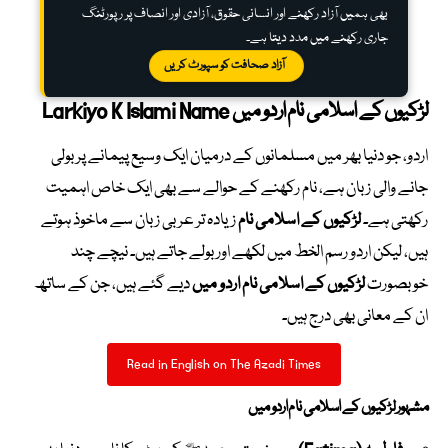
بھی ہمیں آزاد رکھنے اور انسانی حقوق، آزادی اور انصاف پر رپورٹنگ
جاری رکھنے میں مدد دیتا ہے۔
آزاد صحافت کو سپورٹ کریں
لڑکیوں کے اسلامی نام اردو میں Larkiyo K Islami Name
اردو، جو دنیا بھر میں مسلمانوں کے درمیان ایک وسیع پیمانے پر بولی
جانے والی زبان ہے، نام رکھنے کے حوالے سے بھی ایک خاص اہمیت
رکھتی ہے۔
لڑکیوں کے اسلامی نام
زیادہ تر عربی زبان سے ماخوذ ہوتے
ہیں، لیکن اردو رسم الخط میں لکھے اور بولے جاتے ہیں۔ نیچے چند
خوبصورت
لڑکیوں کے اسلامی نام اردو میں
دیے گئے ہیں، جن کے ساتھ
ان کے معانی بھی درج ہیں۔
Read in English on The Azadi Times
مشہور لڑکیوں کے اسلامی نام اردو میں