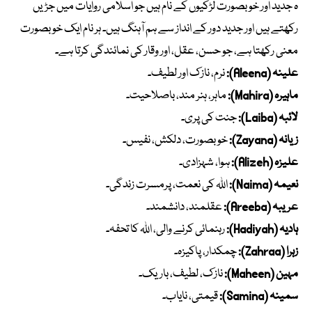
ہ جدید اور خوبصورت لڑکیوں کے نام ہیں جو اسلامی روایات میں جڑیں
رکھتے ہیں اور جدید دور کے انداز سے ہم آہنگ ہیں۔ ہر نام ایک خوبصورت
معنی رکھتا ہے، جو حسن، عقل، اور وقار کی نمائندگی کرتا ہے۔
علینہ (Aleena):
نرم، نازک اور لطیف۔
ماہیرہ (Mahira):
ماہر، ہنر مند، باصلاحیت۔
لائبہ (Laiba):
جنت کی پری۔
زیانہ (Zayana):
خوبصورت، دلکش، نفیس۔
علیزہ (Alizeh):
ہوا، شہزادی۔
نعیمہ (Naima):
اللہ کی نعمت، پرمسرت زندگی۔
عریبہ (Areeba):
عقلمند، دانشمند۔
ہادیہ (Hadiyah):
رہنمائی کرنے والی، اللہ کا تحفہ۔
زہرا (Zahraa):
چمکدار، پاکیزہ۔
مہین (Maheen):
نازک، لطیف، باریک۔
سمینہ (Samina):
قیمتی، نایاب۔