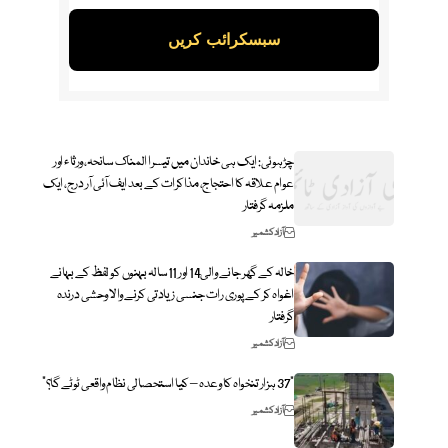
چڑہوئی: ایک ہی خاندان میں تیسرا المناک سانحہ، ورثاء اور
عوام علاقہ کا احتجاج، مذاکرات کے بعد ایف آئی آر درج، ایک
ملزمہ گرفتار
آزاد کشمیر
خالہ کے گھر جانے والی14 اور 11سالہ بہنوں کو لفظ کے بہانے
اغواہ کر کے پوری رات جنسی زیادتی کرنے والا وحشی درندہ
گرفتار
آزاد کشمیر
“37 ہزار تنخواہ کا وعدہ – کیا استحصالی نظام واقعی ٹوٹے گا؟”
آزاد کشمیر