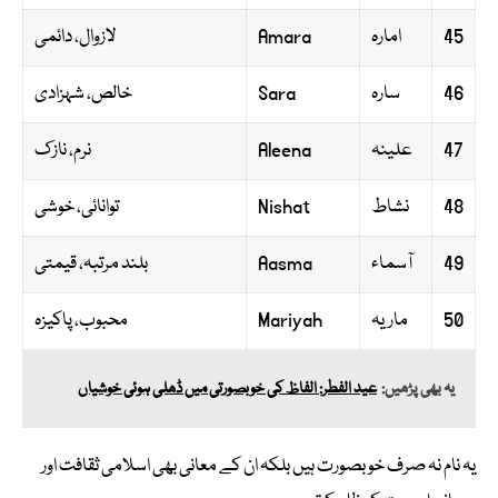
45
امارہ
Amara
لازوال، دائمی
46
سارہ
Sara
خالص، شہزادی
47
علینہ
Aleena
نرم، نازک
48
نشاط
Nishat
توانائی، خوشی
49
آسماء
Aasma
بلند مرتبہ، قیمتی
50
ماریہ
Mariyah
محبوب، پاکیزہ
یہ بھی پڑھیں:
عید الفطر: الفاظ کی خوبصورتی میں ڈھلی ہوئی خوشیاں
یہ نام نہ صرف خوبصورت ہیں بلکہ ان کے معانی بھی اسلامی ثقافت اور