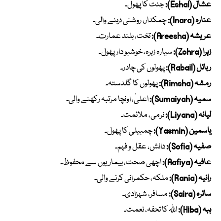
عشال (Eshal):
جنت کا پھول۔
عنارہ (Inara):
چمکدار، روشنی دینے والی۔
عریشہ (Areesha):
تخت، بلند عمارت۔
زہرا (Zohra):
سیارہ زہرہ، خوشبو دار پھول۔
ربائل (Rabail):
پھولوں کی چادر۔
رمشہ (Rimsha):
پھولوں کا گلدستہ۔
سمیہ (Sumaiyah):
اعلیٰ، اونچا مرتبہ رکھنے والی۔
لیانہ (Liyana):
نرمی، ملائمت۔
یاسمین (Yasmin):
چمبیلی کا پھول۔
صفیہ (Sofia):
دانش، عقل و فہم۔
عافیہ (Aafiya):
اچھی صحت، بیماریوں سے محفوظ۔
رانیہ (Rania):
ملکہ، حکمرانی کرنے والی۔
سائرہ (Saira):
مسافر، شہزادی۔
ہبہ (Hiba):
اللہ کا تحفہ، نعمت۔