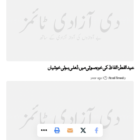
عید الفطر: الفاظ کی خوبصورتی میں ڈھلی ہوئی خوشیاں
1 year ago
Azadi Times
By