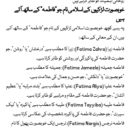
روحانی اہمیت کو ظاہر کرتے ہیں
خوبصورت لڑکیوں کے اسلامی نام جو “فاطمہ” کے ساتھ آتے
ہیں
یہ رہے کچھ خوبصورت اسلامی لڑکیوں کے نام جو “فاطمہ” کے ساتھ آتے
ہیں، ان کے معانی کے ساتھ:
فاطمہ زہرا (Fatima Zahra): زہرا کا مطلب ہے “درخشاں” یا “روشن”، جو
حضرت فاطمہ کی پاکیزگی اور روشنی کو ظاہر کرتا ہے۔
فاطمہ جمیلہ (Fatima Jameela): جمیلہ کا مطلب ہے
“خوبصورت” یا “دلکش”، جو حسن و جمال کی علامت ہے۔
فاطمہ علیا (Fatima Aliya): علیا کا مطلب ہے “بلند مرتبہ” یا “عظیم
الشان”، جو حضرت فاطمہ کے مقام و مرتبے کو ظاہر کرتا ہے۔
فاطمہ طیبہ (Fatima Tayyiba): طیبہ کا مطلب ہے “پاکیزہ” یا “نیک
سیرت”، جو حضرت فاطمہ کی پاکیزہ شخصیت کی عکاسی کرتا ہے۔
فاطمہ نرجس (Fatima Nargis): نرجس ایک خوبصورت پھول کا نام