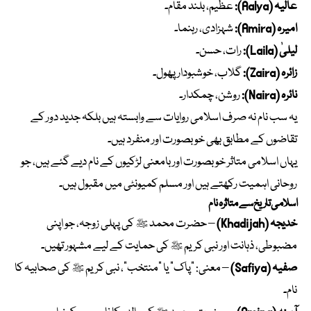
عالیہ (Aalya):
عظیم، بلند مقام۔
امیرہ (Amira):
شہزادی، رہنما۔
لیلیٰ (Laila):
رات، حسن۔
زائرہ (Zaira):
گلاب، خوشبودار پھول۔
نائرہ (Naira):
روشن، چمکدار۔
یہ سب نام نہ صرف اسلامی روایات سے وابستہ ہیں بلکہ جدید دور کے
تقاضوں کے مطابق بھی خوبصورت اور منفرد ہیں۔
یہاں اسلامی متاثر خوبصورت اور بامعنی لڑکیوں کے نام دیے گئے ہیں، جو
روحانی اہمیت رکھتے ہیں اور مسلم کمیونٹی میں مقبول ہیں۔
اسلامی تاریخ سے متاثرہ نام
خدیجہ (Khadijah)
– حضرت محمد ﷺ کی پہلی زوجہ، جو اپنی
مضبوطی، ذہانت اور نبی کریم ﷺ کی حمایت کے لیے مشہور تھیں۔
صفیہ (Safiya)
– معنی: “پاک” یا “منتخب”، نبی کریم ﷺ کی صحابیہ کا
نام۔