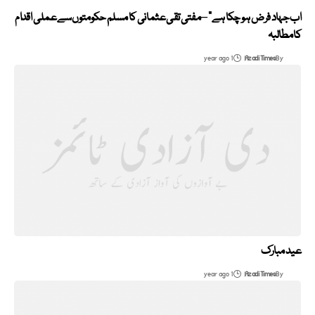
اب جہاد فرض ہو چکا ہے‘‘ – مفتی تقی عثمانی کا مسلم حکومتوں سے عملی اقدام
کا مطالبہ
1 year ago
Azadi Times
By
عید مبارک
1 year ago
Azadi Times
By