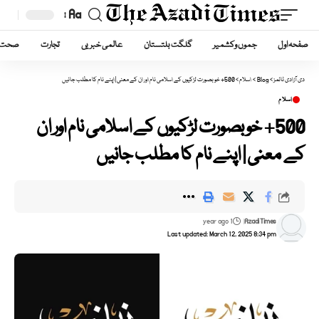
Aa
Font
صفحہ اول
جموں وکشمیر
گلگت بلتستان
عالمی خبریں
تجارت
صحت
Resizer
دی آزادی ٹائمز
>
Blog
>
اسلام
>
500+ خوبصورت لڑکیوں کے اسلامی نام اور ان کے معنی | اپنے نام کا مطلب جانیں
اسلام
500+ خوبصورت لڑکیوں کے اسلامی نام اور ان
کے معنی | اپنے نام کا مطلب جانیں
1 year ago
Azadi Times
Last updated: March 12, 2025 8:34 pm