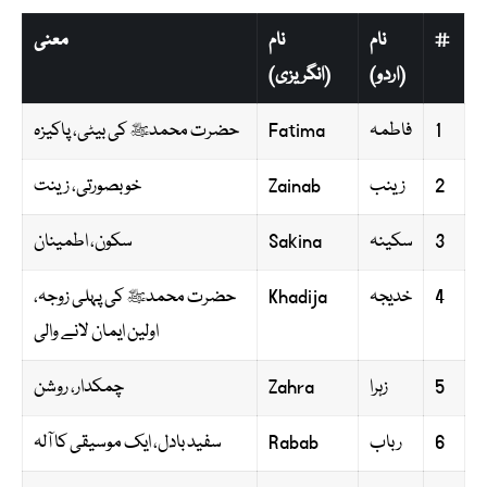
#
نام
نام
معنی
(اردو)
(انگریزی)
1
فاطمہ
Fatima
حضرت محمدﷺ کی بیٹی، پاکیزہ
2
زینب
Zainab
خوبصورتی، زینت
3
سکینہ
Sakina
سکون، اطمینان
4
خدیجہ
Khadija
حضرت محمدﷺ کی پہلی زوجہ،
اولین ایمان لانے والی
5
زہرا
Zahra
چمکدار، روشن
6
رباب
Rabab
سفید بادل، ایک موسیقی کا آلہ