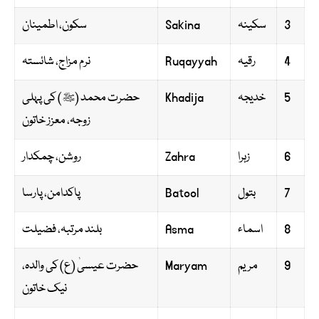
3
سکینہ
Sakina
سکون، اطمینان
4
رقیہ
Ruqayyah
نرم مزاج، شائستہ
5
خدیجہ
Khadija
حضرت محمد (ﷺ) کی پہلی
زوجہ، معزز خاتون
6
زہرا
Zahra
روشن، چمکدار
7
بتول
Batool
پاکدامن، پارسا
8
اسماء
Asma
بلند مرتبہ، فضیلت
9
مریم
Maryam
حضرت عیسیٰ (ع) کی والدہ،
نیک خاتون