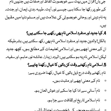
جی ہاں! قرآن میں بہت سے خوبصورت الفاظ اور صفات ہیں جنہیں نام
کے طور پر رکھا جا سکتا ہے، جیسے نور، آیت، طیبہ، ہدیٰ، ایمان، اور جنت۔
یہ نام دینی اور روحانی خوبصورتی کی علامت ہیں اور مسلم دنیا میں مقبول
ہیں۔
4. کیا جدید اور منفرد اسلامی نام بھی رکھے جا سکتے ہیں؟
بالکل! والدین جدید اور منفرد اسلامی نام بھی رکھ سکتے ہیں، بشرطیکہ
ان کے معنی اچھے ہوں اور اسلامی تعلیمات کے مطابق ہوں۔ کچھ جدید
لیکن اسلامی نام یہ ہو سکتے ہیں: الیزہ، زینارا، عائشہ نور، ماہم، اور سفیہ۔
5. اسلامی نام رکھتے وقت کن باتوں کا خیال رکھنا چاہیے؟
نام رکھتے وقت درج ذیل باتوں کا خیال رکھنا ضروری ہے:
نام کے معنی اچھے اور مثبت ہوں۔
نام آسانی سے ادا کیا جا سکے اور خوش الحان ہو۔
نام اسلامی تاریخ اور ثقافت سے جڑا ہو۔
ایسا نام ہو جو بچے کی شخصیت پر اچھا اثر ڈالے۔