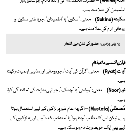
آمنہ (Amina)
– حضرت محمد ﷺ کی والدہ کا نام، جو سکون اور
اطمینان کی علامت ہے۔
سکینہ (Sakina)
– معنی: “سکون” یا “اطمینان”، جو باطنی سکون اور
روحانی آرام کی علامت ہے۔
یہ بھی پڑھیں:
حضور کی شان میں اشعار
قرآن پاک سے ماخوذ نام
آیات (Ayat)
– معنی: “قرآن کی آیت”، جو روحانی اور مذہبی اہمیت رکھتا
ہے۔
نور (Noor)
– معنی: “روشنی” یا “چمک”، جو الہی ہدایت کی نمائندگی کرتا
ہے۔
مُصطفیٰ (Mustafa)
– اگرچہ عام طور پر لڑکوں کے لیے استعمال ہوتا
ہے، لیکن اس کا مطلب “چنا ہوا” یا “منتخب شدہ” ہے اور یہ لڑکیوں کے
لیے بھی ایک خوبصورت نام ہو سکتا ہے۔