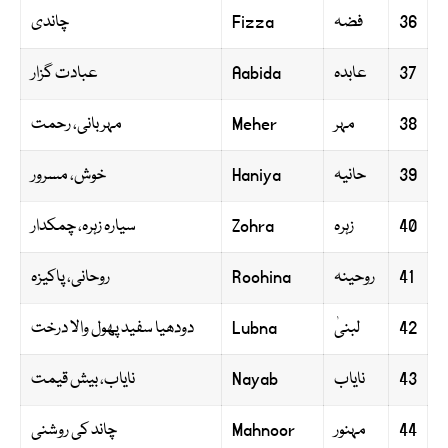
36
فضہ
Fizza
چاندی
37
عابدہ
Aabida
عبادت گزار
38
مہر
Meher
مہربانی، رحمت
39
حانیہ
Haniya
خوش، مسرور
40
زہرہ
Zohra
سیارہ زہرہ، چمکدار
41
روحینہ
Roohina
روحانی، پاکیزہ
42
لبنیٰ
Lubna
دودھیا سفید پھول والا درخت
43
نایاب
Nayab
نایاب، بیش قیمت
44
مہنور
Mahnoor
چاند کی روشنی