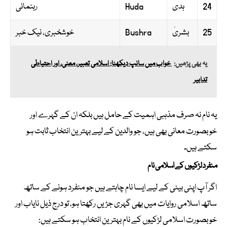
24
ہدی
Huda
رہنمائی
25
بشریٰ
Bushra
خوشخبری، نیک خبر
یہ بھی پڑھیں:
خواب میں سانپ دیکھنا: اسلامی تعبیر، معنی، اور احتیاطی
تدابیر
یہ نام نہ صرف مذہبی اہمیت کے حامل ہیں بلکہ ان کے گہرے اور
خوبصورت معانی بھی ہیں، جو والدین کے لیے بہترین انتخاب ثابت ہو
سکتے ہیں۔
منفرد لڑکیوں کے اسلامی نام
اگر آپ اپنی بیٹی کے لیے ایسا نام چاہتے ہیں جو منفرد ہونے کے ساتھ
ساتھ اسلامی روایات میں بھی گہری جڑیں رکھتا ہو، تو درج ذیل نایاب اور
خوبصورت اسلامی لڑکیوں کے نام بہترین انتخاب ہو سکتے ہیں: