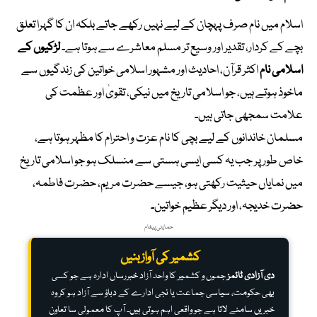
اسلام میں نام صرف پہچان کے لیے نہیں رکھے جاتے بلکہ ان کا گہرا تعلق
بچے کے کردار، تقدیر اور وسیع تر مسلم معاشرے سے ہوتا ہے۔
لڑکیوں کے
اسلامی نام
اکثر قرآن، احادیث اور مشہور اسلامی خواتین کی زندگیوں سے
ماخوذ ہوتے ہیں، جو اسلامی تاریخ میں نیکی، تقویٰ اور عظمت کی
علامت سمجھی جاتی ہیں۔
مسلمان خاندانوں کے لیے بچی کا نام عزت و احترام کا مظہر ہوتا ہے،
خاص طور پر جب یہ کسی ایسی ہستی سے منسلک ہو جو اسلامی تاریخ
میں نمایاں حیثیت رکھتی ہو، جیسے حضرت مریم، حضرت فاطمہ،
حضرت خدیجہ، اور دیگر عظیم خواتین۔
حمایتی پیغام
کشمیر کی آواز بنیں
دی آزادی ٹائمز
جموں و کشمیر کا واحد آزاد خبررساں ادارہ ہے جو کسی
بھی حکومت، سیاسی جماعت یا نجی ادارے کے دباؤ سے آزاد ہو کر وہ
خبریں سامنے لاتا ہے جو واقعی اہم ہوتی ہیں۔ آپ کا معمولی سا تعاون