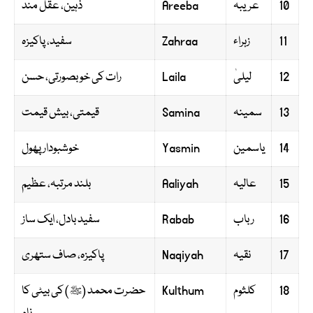
10
عریبہ
Areeba
ذہین، عقل مند
11
زہراء
Zahraa
سفید، پاکیزہ
12
لیلیٰ
Laila
رات کی خوبصورتی، حسن
13
سمینہ
Samina
قیمتی، بیش قیمت
14
یاسمین
Yasmin
خوشبودار پھول
15
عالیہ
Aaliyah
بلند مرتبہ، عظیم
16
رباب
Rabab
سفید بادل، ایک ساز
17
نقیہ
Naqiyah
پاکیزہ، صاف ستھری
18
کلثوم
Kulthum
حضرت محمد (ﷺ) کی بیٹی کا