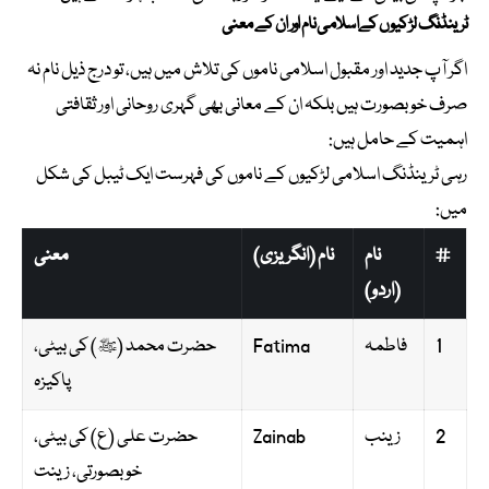
ٹرینڈنگ لڑکیوں کےاسلامی نام اور ان کے معنی
اگر آپ جدید اور مقبول اسلامی ناموں کی تلاش میں ہیں، تو درج ذیل نام نہ
صرف خوبصورت ہیں بلکہ ان کے معانی بھی گہری روحانی اور ثقافتی
اہمیت کے حامل ہیں:
رہی ٹرینڈنگ اسلامی لڑکیوں کے ناموں کی فہرست ایک ٹیبل کی شکل
میں:
#
نام
نام (انگریزی)
معنی
(اردو)
1
فاطمہ
Fatima
حضرت محمد (ﷺ) کی بیٹی،
پاکیزہ
2
زینب
Zainab
حضرت علی (ع) کی بیٹی،
خوبصورتی، زینت