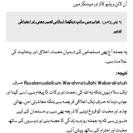
آن لائن ویڈیو کالز اور میٹنگز میں
یہ بھی پڑھیں:
خواب میں سانپ دیکھنا: اسلامی تعبیر، معنی، اور احتیاطی
تدابیر
یہ جملہ آج بھی مسلمانوں کے درمیان محبت، اخلاق، اور روحانیت کی
علامت ہے۔
نتیجہ:
Assalamualaikum Warahmatullahi Wabarakatuh صرف
ایک سلام نہیں بلکہ یہ اللہ کی رحمت اور برکات کا پیغام ہے۔ اسے کہنا اور
جواب دینا نہ صرف ایک اخلاقی فریضہ ہے بلکہ معاشرتی امن، بھائی
چارہ، اور محبت کو فروغ دینے کا ذریعہ بھی ہے۔ ہر مسلمان کے لیے
ضروری ہے کہ یہ جملہ روزمرہ زندگی کا حصہ بنے اور دوسروں کے ساتھ
محبت اور احترام کے ساتھ پیش آئے۔