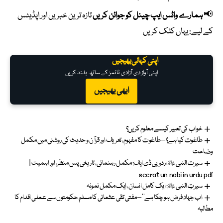
📢
ہمارے واٹس ایپ چینل کو جوائن کریں
تازہ ترین خبریں اور اپڈیٹس
کے لیے:
یہاں کلک کریں
اپنی کہانی بھیجیں
اپنی آواز دی آزادی ٹائمز کے ساتھ بلند کریں
ابھی بھیجیں
خواب کی تعبیر کیسے معلوم کریں؟
طاغوت کیا ہے؟ – طاغوت کا مفہوم، تعریف اور قرآن و حدیث کی روشنی میں مکمل
وضاحت
سیرت النبی ﷺ اردو پی ڈی ایف: مکمل رہنمائی، تاریخی پس منظر، اور اہمیت |
seerat un nabi in urdu pdf
سیرتِ النبی ﷺ: ایک کامل انسان، ایک مکمل نمونہ
اب جہاد فرض ہو چکا ہے‘‘ – مفتی تقی عثمانی کا مسلم حکومتوں سے عملی اقدام کا
مطالبہ