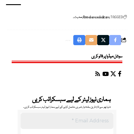
TAGGED:
Assalamualaikum
محبت،
سوشل میڈیا پر فالو کریں
ہماری نیوز لیٹر کے لیے سبسکرائب کریں
دنیا بھر سے تازہ ترین ہفتہ وار خبریں حاصل کرنے کے لیے ہمارا نیوز لیٹر سبسکرائب کریں۔