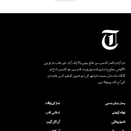
دی آزادی ٹائمز کشمیر سے شائع ہونے والا ایک آزاد، غیر جانب دار اور بین
الاقوامی سطح پر تسلیم شدہ نیوز پلیٹ فارم ہے، جو کشمیر، لداخ اور
گلگت بلتستان سمیت دنیا بھر کی اہم خبروں کو بغیر کسی جانبداری
کے آپ تک پہنچاتا ہے۔
ہمارے بارے میں
نماز کے اوقات
رابطہ کیجئے
اسلامی کتب
اشتہار چلائیں
آن لائن گیمز