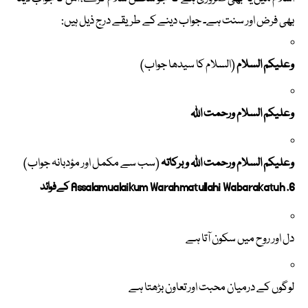
بھی فرض اور سنت ہے۔ جواب دینے کے طریقے درج ذیل ہیں:
وعلیکم السلام
(السلام کا سیدھا جواب)
وعلیکم السلام ورحمت اللہ
وعلیکم السلام ورحمت اللہ وبرکاتہ
(سب سے مکمل اور مؤدبانہ جواب)
6. Assalamualaikum Warahmatullahi Wabarakatuh کے فوائد
دل اور روح میں سکون آتا ہے
لوگوں کے درمیان محبت اور تعاون بڑھتا ہے