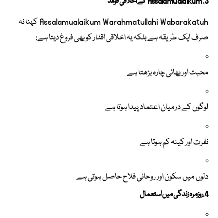
3. Assalamualaikum کے اخلاقی فوائد
Assalamualaikum Warahmatullahi Wabarakatuh کہنا نہ
صرف ایک طریقہ ہے بلکہ یہ اخلاقی اقدار کو بھی فروغ دیتا ہے:
محبت اور بھائی چارہ بڑھتا ہے
لوگوں کے درمیان اعتماد پیدا ہوتا ہے
نفرت اور کینہ کم ہوتا ہے
دلوں میں سکون اور روحانی فلاح حاصل ہوتی ہے
4. روزمرہ زندگی میں استعمال