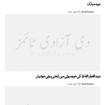
عید مبارک
1 year ago
Azadi Times
By
عید الفطر: الفاظ کی خوبصورتی میں ڈھلی ہوئی خوشیاں
1 year ago
Azadi Times
By