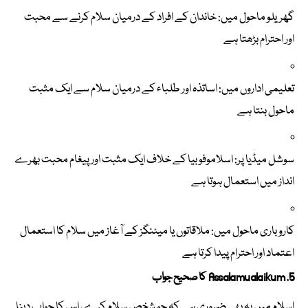
گھریلو ماحول میں: خاندان کے افراد کے درمیان سلام کرنے سے محبت
اور احترام بڑھتا ہے
تعلیمی اداروں میں: اساتذہ اور طلباء کے درمیان سلام سے ایک مثبت
ماحول بنتا ہے
سوشل میڈیا پر: اسلاموفوبیا کے خلاف ایک مثبت اور پیغام محبت بھرے
انداز میں استعمال ہوتا ہے
کاروباری ماحول میں: ملاقاتوں یا میٹنگز کے آغاز میں سلام کا استعمال
اعتماد اور احترام پیدا کرتا ہے
5. Assalamualaikum کا صحیح جواب
اسلام میں یہ بھی ضروری ہے کہ جو شخص سلام کرے، اس کا جواب دینا