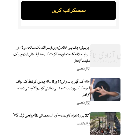
چڑہوئی: ایک ہی خاندان میں تیسرا المناک سانحہ، ورثاء اور
عوام علاقہ کا احتجاج، مذاکرات کے بعد ایف آئی آر درج، ایک
ملزمہ گرفتار
آزاد کشمیر
خالہ کے گھر جانے والی14 اور 11سالہ بہنوں کو لفظ کے بہانے
اغواہ کر کے پوری رات جنسی زیادتی کرنے والا وحشی درندہ
گرفتار
آزاد کشمیر
“37 ہزار تنخواہ کا وعدہ – کیا استحصالی نظام واقعی ٹوٹے گا؟”
آزاد کشمیر