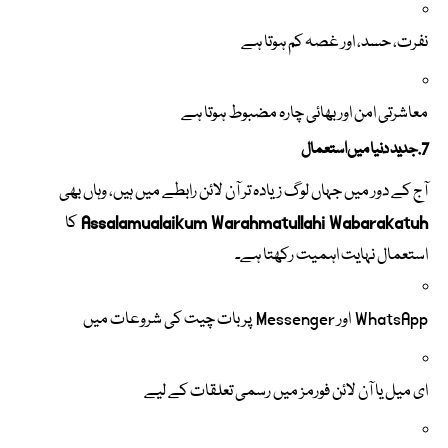
نفرت، حسد، اور غصہ کم ہوتا ہے
معاشرتی امن اور بھائی چارہ مضبوط ہوتا ہے
7. جدید دنیا میں استعمال
آج کے دور میں جہاں لوگ زیادہ تر آن لائن رابطے میں ہیں، وہاں بھی
Assalamualaikum Warahmatullahi Wabarakatuh
کا
استعمال نہایت اہمیت رکھتا ہے۔
WhatsApp اور Messenger پر بات چیت کی شروعات میں
ای میل یا آن لائن فورمز میں رسمی تعلقات کے لیے