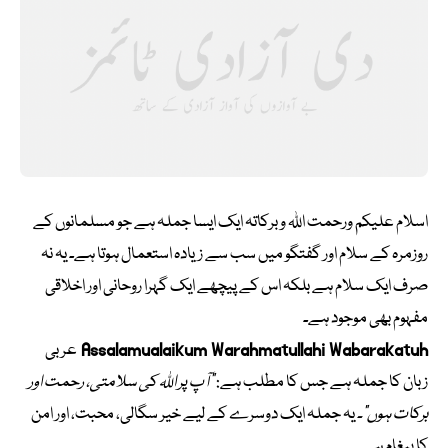
اسلام علیکم ورحمت اللہ وبرکاتہ ایک ایسا جملہ ہے جو مسلمانوں کے
روزمرہ کے سلام اور گفتگو میں سب سے زیادہ استعمال ہوتا ہے۔ یہ نہ
صرف ایک سلام ہے بلکہ اس کے پیچھے ایک گہرا روحانی اور اخلاقی
مفہوم بھی موجود ہے۔
Assalamualaikum Warahmatullahi Wabarakatuh
عربی
زبان کا جملہ ہے جس کا مطلب ہے:
“آپ پر اللہ کی سلامتی، رحمت اور
برکات ہوں”۔
یہ جملہ ایک دوسرے کے لیے خیر سگالی، محبت، اور امن
کا پیغام ہے۔