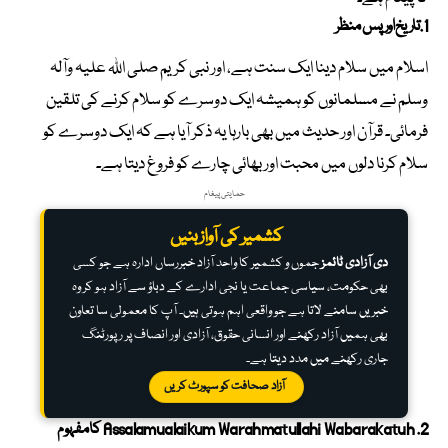
1. تاریخ اور پس منظر
اسلام میں سلام دینا ایک سنت ہے، اور نبی کریم صلی اللہ علیہ وآلہ
وسلم نے مسلمانوں کو ہمیشہ ایک دوسرے کو سلام کرنے کی تلقین
فرمائی۔ قرآن اور حدیث میں بھی بارہا یہ ذکر آیا ہے کہ ایک دوسرے کو
سلام کرنا دلوں میں محبت اور بھائی چارے کو فروغ دیتا ہے۔
حمایتی پیغام
کشمیر کی آواز بنیں
دی آزادی ٹائمز
جموں و کشمیر کا واحد آزاد خبررساں ادارہ ہے جو کسی
بھی حکومت، سیاسی جماعت یا نجی ادارے کے دباؤ سے آزاد ہو کر وہ
خبریں سامنے لاتا ہے جو واقعی اہم ہوتی ہیں۔ آپ کا معمولی سا تعاون
بھی ہمیں آزاد رکھنے اور انسانی حقوق، آزادی اور انصاف پر رپورٹنگ
جاری رکھنے میں مدد دیتا ہے۔
آزاد صحافت کو سپورٹ کریں
2. Assalamualaikum Warahmatullahi Wabarakatuh کا مفہوم