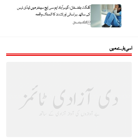
گلگت بلتستان: گوہرآباد ایم سی ایچ سینٹر میں لیڈی نرس
کے ساتھ ہراسانی اور تشدد کا المناک واقعہ
گلگت بلتستان
اسی بارے میں