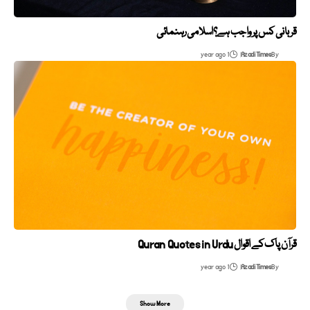
قربانی کس پر واجب ہے؟اسلامی رہنمائی
1 year ago
Azadi Times
By
قرآن پاک کے اقوال Quran Quotes in Urdu
1 year ago
Azadi Times
By
Show More