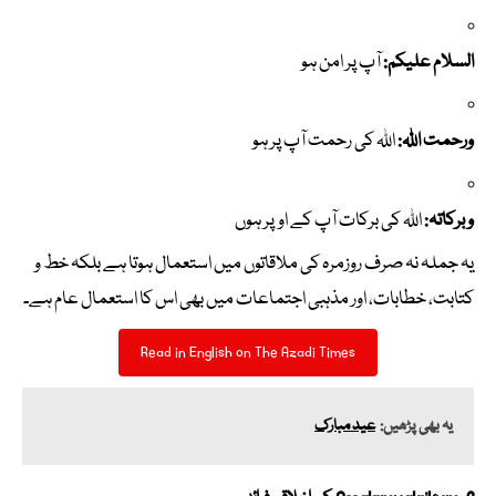
السلام علیکم:
آپ پر امن ہو
ورحمت اللہ:
اللہ کی رحمت آپ پر ہو
وبرکاتہ:
اللہ کی برکات آپ کے اوپر ہوں
یہ جملہ نہ صرف روزمرہ کی ملاقاتوں میں استعمال ہوتا ہے بلکہ خط و
کتابت، خطابات، اور مذہبی اجتماعات میں بھی اس کا استعمال عام ہے۔
Read in English on The Azadi Times
یہ بھی پڑھیں:
عید مبارک