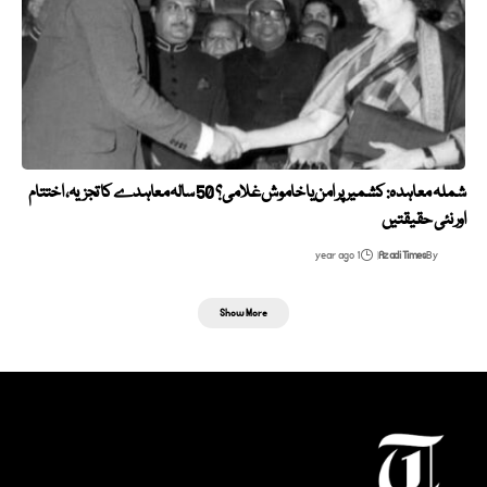
شملہ معاہدہ: کشمیر پر امن یا خاموش غلامی؟ 50 سالہ معاہدے کا تجزیہ، اختتام
اور نئی حقیقتیں
1 year ago
Azadi Times
By
Show More