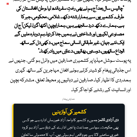
“چالیس سال بعد آج ہم نے بھی رختِ سفر باندھ لیا، وطن افغانستان کی
طرف۔ کشمیریوں سے ہمارا رشتہ دکھ، غلامی، محکومی، جبر کا
ہے۔ ہمارے دکھ درد سانجھے ہیں، ہمارا بچپن اکٹھا گزرا، لیکن آج ان
مصنوعی لکیروں اور شناختوں نے ہمیں جدا کر دیا۔ ہم دوبارہ ملیں گے
ایک نئے جہان، غیر طبقاتی انسانی سماج میں۔ دکھی دل کے ساتھ
الوداع ساتھیوں، دوستوں، بھائیوں، دعاؤں میں یاد رکھنا۔”
یہ پوسٹ سوشل میڈیا پر کشمیری صارفین میں وائرل ہو گئی، جنہوں نے
اس جذباتی پیغام کو شیئر کرتے ہوئے افغان مہاجرین کے ساتھ گہری
ہمدردی کا اظہار کیا۔ صارفین نے دہائیوں پر محیط تعلق، مشترکہ بچپن
اور انسانیت کے رشتے کو اجاگر کیا۔
حمایتی پیغام
کشمیر کی آواز بنیں
دی آزادی ٹائمز
جموں و کشمیر کا واحد آزاد خبررساں ادارہ ہے جو کسی
بھی حکومت، سیاسی جماعت یا نجی ادارے کے دباؤ سے آزاد ہو کر وہ
خبریں سامنے لاتا ہے جو واقعی اہم ہوتی ہیں۔ آپ کا معمولی سا تعاون