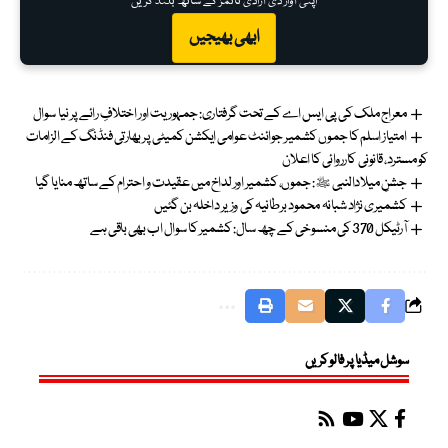
اپنی آواز دی آزادی ٹائمز کے ساتھ بلند کریں
ابھی بھیجیں
معراج ملک کی پی ایس اے کے تحت گرفتاری: جمہوریت اور اختلافِ رائے پر نیا سوال
امتیاز اسلم کا جموں کشمیر جوائنٹ عوامی ایکشن کمیٹی پر بھارتی فنڈنگ کے الزامات
کو مسترد، قانونی کارروائی کا اعلان
جشنِ میلادالنبی ﷺ: جموں، کشمیر اور لداخ میں عقیدت و احترام کے ساتھ منایا گیا
کشمیری نژاد شبانہ محمود برطانیہ کی وزیر داخلہ بن گئیں
آرٹیکل 370 کی منسوخی کے چھ سال: کشمیر کا سوال اب بھی باقی ہے
سوشل میڈیا پر فالو کریں