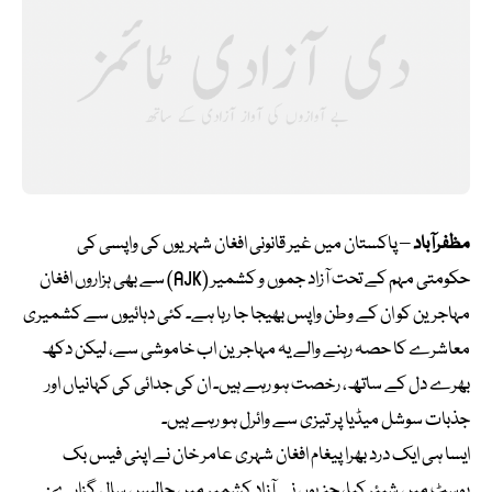
مظفرآباد
– پاکستان میں غیر قانونی افغان شہریوں کی واپسی کی
حکومتی مہم کے تحت آزاد جموں و کشمیر (AJK) سے بھی ہزاروں افغان
مہاجرین کو ان کے وطن واپس بھیجا جا رہا ہے۔ کئی دہائیوں سے کشمیری
معاشرے کا حصہ رہنے والے یہ مہاجرین اب خاموشی سے، لیکن دکھ
بھرے دل کے ساتھ، رخصت ہو رہے ہیں۔ ان کی جدائی کی کہانیاں اور
جذبات سوشل میڈیا پر تیزی سے وائرل ہو رہے ہیں۔
ایسا ہی ایک درد بھرا پیغام افغان شہری عامر خان نے اپنی فیس بک
پوسٹ میں شیئر کیا، جنہوں نے آزاد کشمیر میں چالیس سال گزارے: