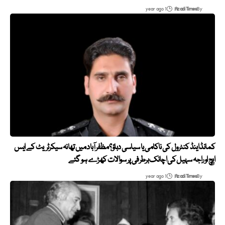
1 year ago
Azadi Times
By
کمانڈ اینڈ کنٹرول کی ناکامی یا سیاسی دباؤ؟ مظفرآباد میں تھانہ سیکرٹریٹ کے ایس
ایچ او راجہ سہیل کی اچانک برطرفی پر سوالات کھڑے ہو گئے
1 year ago
Azadi Times
By