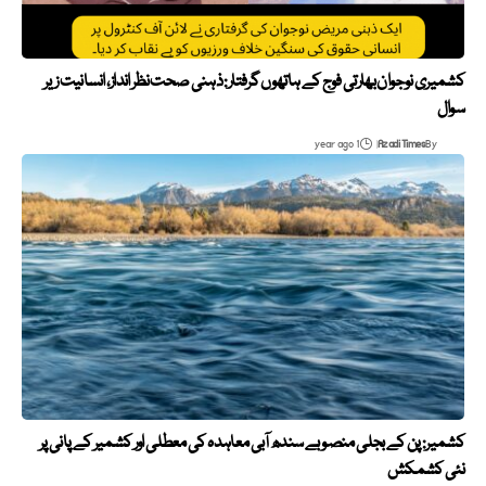
کشمیری نوجوان بھارتی فوج کے ہاتھوں گرفتار: ذہنی صحت نظر انداز، انسانیت زیر
سوال
1 year ago
Azadi Times
By
کشمیر: پن کے بجلی منصوبے سندھ آبی معاہدہ کی معطلی اور کشمیر کے پانی پر
نئی کشمکش