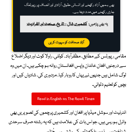
بھی ہمیں آزاد رکھنے اور انسانی حقوق، آزادی اور انصاف پر رپورٹنگ
جاری رکھنے میں مدد دیتا ہے۔
یہ بھی پڑھیں:
کشمیری شال – تاریخ، صنعت اور انفرادیت
آزاد صحافت کو سپورٹ کریں
مقامی رپورٹس کے مطابق، مظفرآباد، کوٹلی، راولا کوٹ اور دیگر اضلاع
سے درجنوں افغان خاندان واپس افغانستان روانہ ہو چکے ہیں۔ ان میں وہ
لوگ شامل ہیں جنہوں نے یہاں کاروبار کیا، مزدوری کی، شادیاں کیں اور
بچوں کو تعلیم دلوائی۔
Read in English on The Azadi Times
انٹرنیٹ اور سوشل میڈیا پر افغان اور کشمیری پرچموں کی تصویریں بھی
وائرل ہو رہی ہیں، جو اس بات کی علامت ہیں کہ یہ رشتہ صرف سرحدی
شناخت سے نہیں بلکہ دلوں کے رشتے سے جُڑا ہے۔