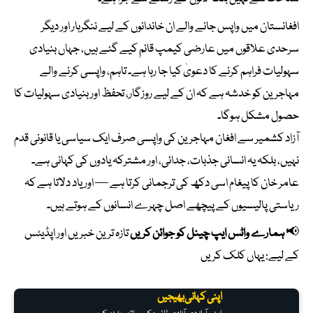
افغانستان میں واپس جانے والے ان خاندانوں کے لیے ننگرہار اور دیگر
سرحدی علاقوں میں عارضی کیمپ قائم کیے گئے ہیں، جہاں بنیادی
سہولیات فراہم کرنے کا دعویٰ کیا جا رہا ہے۔ تاہم، واپسی کرنے والے
مہاجرین کو خدشہ ہے کہ ان کے لیے روزگار، تحفظ اور بنیادی سہولیات کا
حصول مشکل ہوگا۔
آزاد کشمیر سے افغان مہاجرین کی واپسی صرف ایک سیاسی یا قانونی قدم
نہیں، بلکہ یہ انسانی جذبات، جدائی، اور مشترکہ یادوں کی کہانی ہے۔
عامر خان کا پیغام اسی دکھ کی ترجمانی کرتا ہے — اور یاد دلاتا ہے کہ
ریاستی پالیسیوں کے پیچھے اصل چہرے انسانوں کے ہوتے ہیں۔
📢
ہمارے واٹس ایپ چینل کو جوائن کریں
تازہ ترین خبریں اور اپڈیٹس
کے لیے:
یہاں کلک کریں
اپنی کہانی بھیجیں