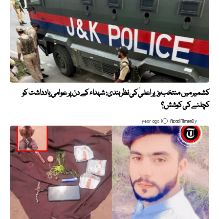
کشمیر میں منتخب وزیر اعلیٰ کی نظر بندی: شہداء کے دن پر عوامی یادداشت کو
کچلنے کی کوشش؟
1 year ago
Azadi Times
By