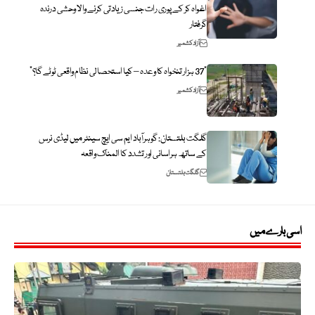
اغواہ کر کے پوری رات جنسی زیادتی کرنے والا وحشی درندہ
گرفتار
آزاد کشمیر
“37 ہزار تنخواہ کا وعدہ – کیا استحصالی نظام واقعی ٹوٹے گا؟”
آزاد کشمیر
گلگت بلتستان: گوہرآباد ایم سی ایچ سینٹر میں لیڈی نرس
کے ساتھ ہراسانی اور تشدد کا المناک واقعہ
گلگت بلتستان
اسی بارے میں