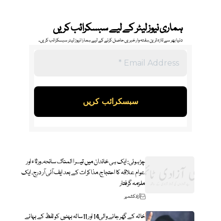
ہماری نیوز لیٹر کے لیے سبسکرائب کریں
دنیا بھر سے تازہ ترین ہفتہ وار خبریں حاصل کرنے کے لیے ہمارا نیوز لیٹر سبسکرائب کریں۔
چڑہوئی: ایک ہی خاندان میں تیسرا المناک سانحہ، ورثاء اور
عوام علاقہ کا احتجاج، مذاکرات کے بعد ایف آئی آر درج، ایک
ملزمہ گرفتار
آزاد کشمیر
خالہ کے گھر جانے والی14 اور 11سالہ بہنوں کو لفظ کے بہانے