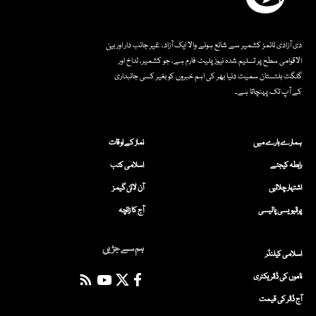
دی آزادی ٹائمز کشمیر سے شائع ہونے والا ایک آزاد، غیر جانب دار اور بین
الاقوامی سطح پر تسلیم شدہ نیوز پلیٹ فارم ہے، جو کشمیر، لداخ اور
گلگت بلتستان سمیت دنیا بھر کی اہم خبروں کو بغیر کسی جانبداری
کے آپ تک پہنچاتا ہے۔
ہمارے بارے میں
نماز کے اوقات
رابطہ کیجئے
اسلامی کتب
اشتہار چلائیں
آن لائن گیمز
پرائیویسی پالیسی
آج کا زائچہ
ہم سے جڑیں
اسلامی کیلنڈر
ناموں کی ڈائریکٹری
آج ڈالر کی قیمت