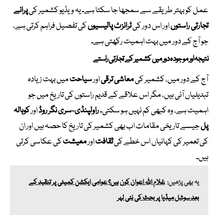
عمل کو بہتر طریقے سے سمجھا جا سکتا ہے۔ یہ ویڈیو کشمیر کی
پرانے
تجارتی راستوں
اور اس دور کی
ٹرانزٹ پالیسیوں
کی تفصیل فراہم کرتی ہے،
جو آج کے دور میں بہت اہمیت رکھتی ہے۔
نتیجہ اور موجودہ دور میں کشمیر کے تجارتی راستے
آج کے دور میں، کشمیر کی
معاشی ترقی
اور
سیاحت
میں بہت زیادہ
تبدیلیاں آئی ہیں، مگر اس علاقے کے قدیم راستوں کی تاریخ میں جو
اہمیت ہے، وہ کبھی کم نہیں ہو سکتی۔
راولپنڈی-سری نگر روڈ
اور
کوہالہ
پل
جیسے تاریخی مقامات اب بھی کشمیر کی تاریخ کا حصہ ہیں اور ان
کی تعمیر کی کہانیاں اس خطے کی
ثقافت
اور
معیشت
کی عکاسی کرتی
ہیں۔
یہ بھی پڑھیں:
غلام اللہ اعوان کون ہیں؟ عوامی ایکشن کمیٹی پر تنقید کے
بعد سوشل میڈیا پر بحث کی نئی لہر