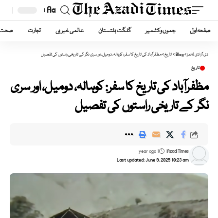
Aa
Font
صفحہ اول
جموں وکشمیر
گلگت بلتستان
عالمی خبریں
تجارت
صحت
Resizer
دی آزادی ٹائمز
>
Blog
>
تاریخ
>
مظفرآباد کی تاریخ کا سفر: کوہالہ، دومیل، اور سری نگر کے تاریخی راستوں کی تفصیل
تاریخ
مظفرآباد کی تاریخ کا سفر: کوہالہ، دومیل، اور سری
نگر کے تاریخی راستوں کی تفصیل
1 year ago
Azadi Times
Last updated: June 9, 2025 10:23 am