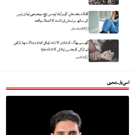
گلگت بلتستان: گوہرآباد ایم سی ایچ سینٹر میں لیڈی نرس
کے ساتھ ہراسانی اور تشدد کا المناک واقعہ
گلگت بلتستان
گھر سے بھاگ کر شادی کا ارادہ، لیکن انجام دردناک: چار لڑکوں
نے لڑکی کو جنسی زیادتی کا نشانہ بنایا
آزاد کشمیر
اسی بارے میں