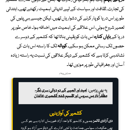
کی تجارت، ثقافت اور سیاست کے لیے انتہائی اہمیت رکھتے تھے۔ ابتدائی
طور پر اس دریا کو پار کرنے کی دشواریاں تھیں، لیکن جیسے ہی پلوں کی
تعمیر شروع ہوئی، اس علاقے کی اہمیت میں اضافہ ہوا۔ خاص طور پر
دریا کے
بایاں کنارہ
اس بات کو یقینی بناتا تھا کہ کشمیر کے دوسرے
حصوں تک رسائی ممکن ہو سکے۔
کوہالہ
تک کا راستہ اس بات کی
نشاندہی کرتا ہے کہ کشمیر کے دیگر علاقوں کی نسبت یہ راستہ زیادہ
آسان اور جغرافیائی طور پر موزوں تھا۔
حمایتی پیغام
یہ بھی پڑھیں:
امید اور المیے کے دو دہائی: سری نگر-
مظفرآباد بس سروس اور تقسیم شدہ کشمیری خاندان
کشمیر کی آواز بنیں
دی آزادی ٹائمز
جموں و کشمیر کا واحد آزاد خبررساں ادارہ ہے جو کسی
بھی حکومت، سیاسی جماعت یا نجی ادارے کے دباؤ سے آزاد ہو کر وہ