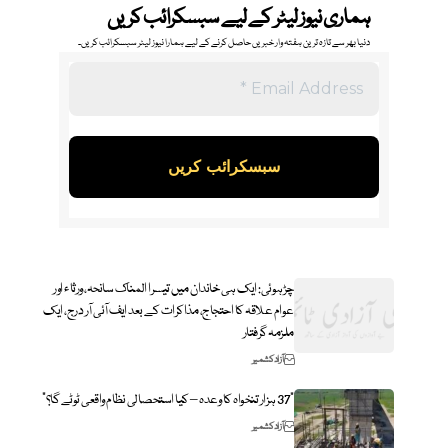
ہماری نیوز لیٹر کے لیے سبسکرائب کریں
دنیا بھر سے تازہ ترین ہفتہ وار خبریں حاصل کرنے کے لیے ہمارا نیوز لیٹر سبسکرائب کریں۔
چڑہوئی: ایک ہی خاندان میں تیسرا المناک سانحہ، ورثاء اور
عوام علاقہ کا احتجاج، مذاکرات کے بعد ایف آئی آر درج، ایک
ملزمہ گرفتار
آزاد کشمیر
“37 ہزار تنخواہ کا وعدہ – کیا استحصالی نظام واقعی ٹوٹے گا؟”
آزاد کشمیر