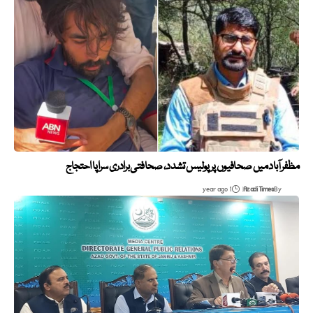
مظفرآباد میں صحافیوں پر پولیس تشدد، صحافتی برادری سراپا احتجاج
1 year ago
Azadi Times
By