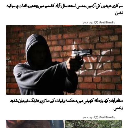
سرکاری عہدوں کی آڑ میں جنسی استحصال: آزاد کشمیر میں بڑھتے واقعات پر سوالیہ
نشان
1 year ago
Azadi Times
By
مظفرآباد: کھا وڑہ ڈنہ کچیلی میں محکمہ برقیات کے ملازم پر فائرنگ، نوجوان شدید
زخمی
1 year ago
Azadi Times
By