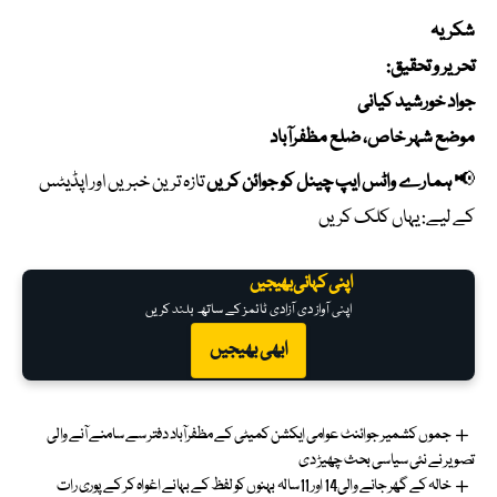
شکریہ
تحریر و تحقیق:
جواد خورشید کیانی
موضع شہر خاص، ضلع مظفرآباد
📢
ہمارے واٹس ایپ چینل کو جوائن کریں
تازہ ترین خبریں اور اپڈیٹس
کے لیے:
یہاں کلک کریں
اپنی کہانی بھیجیں
اپنی آواز دی آزادی ٹائمز کے ساتھ بلند کریں
ابھی بھیجیں
جموں کشمیر جوائنٹ عوامی ایکشن کمیٹی کے مظفرآباد دفتر سے سامنے آنے والی
تصویر نے نئی سیاسی بحث چھیڑ دی
خالہ کے گھر جانے والی14 اور 11سالہ بہنوں کو لفظ کے بہانے اغواہ کر کے پوری رات