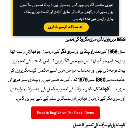
خبریں سامنے لاتا ہے جو واقعی اہم ہوتی ہیں۔ آپ کا معمولی سا تعاون
بھی ہمیں آزاد رکھنے اور انسانی حقوق، آزادی اور انصاف پر رپورٹنگ
جاری رکھنے میں مدد دیتا ہے۔
آزاد صحافت کو سپورٹ کریں
1859 میں راولپنڈی-سری نگر روڈ کی تعمیر
سال
1859
کے بعد
راولپنڈی
اور
سری نگر
کے درمیان جو تجارتی راستہ تھا،
وہ بہت اہم ہو گیا تھا۔ اس دور میں انگریزوں نے اس راستے کی تعمیر پر
بہت توجہ دی تھی اور مختلف مراحل میں اسے مکمل کیا۔ انگریزوں کی
حکومت نے
1860
سے
1870
تک کے عرصے میں راولپنڈی سے
مری
اور
مری سے
کوہالہ
تک کچی سڑک کی تعمیر مکمل کی۔ یہ سڑک راولپنڈی
اور سری نگر کے درمیان تجارتی اور عسکری سفر کے لئے اہم بن گئی۔
Read in English on The Azadi Times
کوہالہ پل اور سڑک کی تعمیر کا عمل