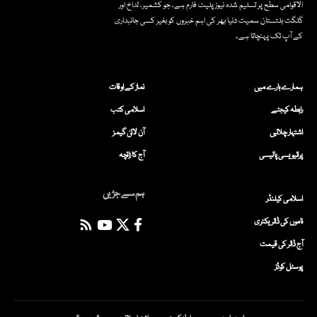
الاقوامی سطح پر تسلیم شدہ نیوز پلیٹ فارم ہے، جو کشمیر، لداخ اور
گلگت بلتستان سمیت دنیا بھر کی اہم خبروں کو بغیر کسی جانبداری
کے آپ تک پہنچاتا ہے۔
ہمارے بارے میں
نماز کے اوقات
رابطہ کیجئے
اسلامی کتب
اشتہار چلائیں
آن لائن گیمز
پرائیویسی پالیسی
آج کا زائچہ
ہم سے جڑیں
اسلامی کیلنڈر
ناموں کی ڈائریکٹری
آج ڈالر کی قیمت
پوسٹل کوڈز