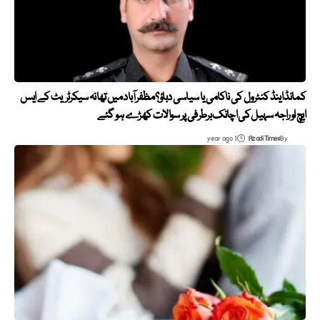
کمانڈ اینڈ کنٹرول کی ناکامی یا سیاسی دباؤ؟ مظفرآباد میں تھانہ سیکرٹریٹ کے ایس
ایچ او راجہ سہیل کی اچانک برطرفی پر سوالات کھڑے ہو گئے
1 year ago
Azadi Times
By