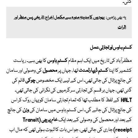
گئی۔
یہ بھی پڑھیں:
یہودیوں کا مدینہ منورہ سے مکمل اخراج: تاریخی پس منظر اور
اثرات
کسٹم ہاوس اور تجارتی عمل
مظفرآباد کی تاریخ میں ایک اہم مقام
کسٹم ہاوس
کا بھی ہے۔ ریاست
کشمیر کا اپنا
کسٹم ڈیپارٹمنٹ
تھا، جہاں پر
محصول
کی وصولی اور سامان
کی جانچ پڑتال کی جاتی تھی۔ اس کے لیے ایک مخصوص
چوکی
قائم کی
گئی تھی، جہاں ہر قسم کی تجارتی سرگرمیوں کی نگرانی کی جاتی تھی۔
HALT
کے لفظ کا مطلب تھا کہ تمام تجارتی سامان کو یہاں روک کر اس
کی جانچ پڑتال کی جائے گی۔ اس کسٹم ہاوس میں سامان کی
وزن
کی جانچ
کے بعد اور محصول کی وصولی کے بعد ایک
خام پرچی (Transit
receipt)
جاری کی جاتی تھی، جو اس بات کا ثبوت ہوتی تھی کہ مال اب