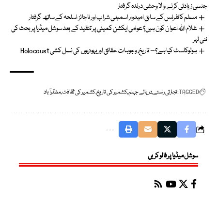
جنسی زیادتی کرنے والا وحشی درندہ گرفتار
مسلم کانفرنس کے سابق امیدوار اسمبلی شراب اور ناجائز اسلحہ کے ساتھ گرفتار
غلام اللہ اعوان کون ہیں؟ عوامی ایکشن کمیٹی پر تنقید کے بعد سوشل میڈیا پر بحث کی
نئی لہر
ہولوکاسٹ کیا ہے؟ – تاریخ، وجوہات حقائق اور یہودیوں کی نسل کشی Holocaust
TAGGED:
تجارتی راستے
دریائے جہلم
کشمیر کی تاریخ
کشمیر کی ثقافت
مظفرآباد
سوشل میڈیا پر فالو کریں