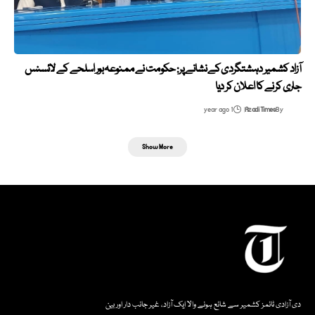
آزاد کشمیر دہشتگردی کے نشانے پر: حکومت نے ممنوعہ بور اسلحے کے لائسنس
جاری کرنے کا اعلان کر دیا
1 year ago
Azadi Times
By
Show More
دی آزادی ٹائمز کشمیر سے شائع ہونے والا ایک آزاد، غیر جانب دار اور بین