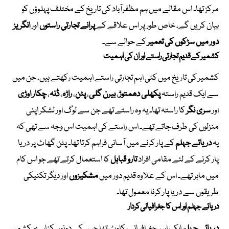
مرکز تھا۔ اس مقالے میں ہم مظفرآباد کی تاریخ کے مختلف پہلوؤں کو
بیان کریں گے، خاص طور پر اس علاقے کے
پرانے تجارتی راستوں
اور
انگریز
دور میں سڑکوں کی تعمیر
کے حوالے سے۔
کشمیر کے قدیم تجارتی راستے اور ان کی اہمیت
کشمیر کی تاریخ میں کئی اہم تجارتی راستے اہمیت رکھتے ہیں، جن میں
سے ایک قدیم راستہ
پکھلی دھمتوڑ
،
بیرن گلی
،
پٹن
،
راڑہ
،
ڈنہ
،
چکار اوڑی
اور
سری نگر
کا راستہ تھا۔ یہ وہ راستے تھے جن سے لوگ اور لشکر اپنی
منزلوں کی طرف جاتے تھے۔ اس راستے کی اہمیت اس وجہ سے تھی کہ
یہ
دریائے جہلم
کے پار کرنے میں آسانی فراہم کرتا تھا۔ پٹن گھاٹ پر دریا
پار کرنے کے لئے مقامی افراد
تارو قباہل
کا استعمال کرتے تھے جو اس کام
میں ماہر تھے۔ اس کے علاوہ قدیم دور میں
مشکیزوں
اور دیگر تکنیکی
طریقوں سے دریا پار کرنا معمول تھا۔
دریائے جہلم اور اس کا جغرافیائی کردار
دریائے جہلم
ایک اہم جغرافیائی رکاوٹ تھا جس کے دونوں کنارے کشمیر