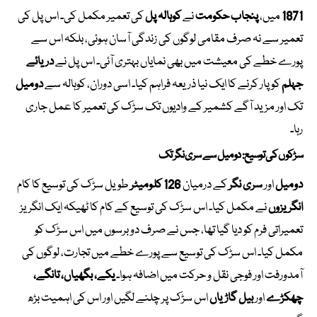
1871
میں،
پنجاب حکومت
نے
کوہالہ پل
کی تعمیر مکمل کی۔ اس پل کی
تعمیر سے نہ صرف مقامی لوگوں کی زندگی آسان ہوئی، بلکہ اس سے
پورے خطے کی معیشت میں بھی نمایاں بہتری آئی۔ اس پل نے
دریائے
جہلم
کو پار کرنے کا ایک نیا ذریعہ فراہم کیا۔ اسی دوران، کوہالہ سے
دومیل
تک اور مزید آگے کشمیر کے وادیوں تک سڑک کی تعمیر کا عمل جاری
رہا۔
سڑکوں کی توسیع: دومیل سے سری نگر تک
دومیل
اور
سری نگر
کے درمیان
126 کلومیٹر
طویل سڑک کی توسیع کا کام
انگریزوں
نے مکمل کیا۔ اس سڑک کی توسیع کے کام کا ٹھیکہ ایک انگریز
تعمیراتی فرم کو دیا گیا تھا، جس نے صرف دو برسوں میں اس سڑک کو
مکمل کیا۔ اس سڑک کی توسیع سے پورے خطے میں تجارت، لوگوں کی
آمدورفت اور فوجی نقل و حرکت میں اضافہ ہوا۔
یکے، بگھیاں، تانگے،
چھکڑے
اور
بیل گاڑیاں
اس سڑک پر چلنے لگیں اور اس کی اہمیت بڑھ