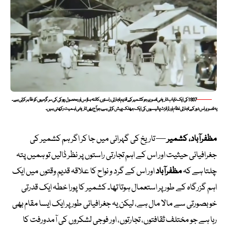
1937 کی ایک نایاب تاریخی تصویر، جو کشمیر کے قدیم تجارتی راستوں، کانٹہ ہاؤس اور محصول چوکی کی سرگرمیوں کو ظاہر کرتی ہے۔
یہ تصویر اس دور کے تجارتی نظام اور ٹرانزٹ پالیسیوں کی ایک جھلک پیش کرتی ہے، جو آج بھی تاریخی اہمیت رکھتی ہیں۔
مظفرآباد، کشمیر
— تاریخ کی گہرائی میں جا کر اگر ہم کشمیر کی
جغرافیائی حیثیت اور اس کے اہم تجارتی راستوں پر نظر ڈالیں تو ہمیں پتہ
چلتا ہے کہ
مظفرآباد
اور اس کے گرد و نواح کا علاقہ قدیم وقتوں میں ایک
اہم گزرگاہ کے طور پر استعمال ہوتا تھا۔ کشمیر کا پورا خطہ ایک قدرتی
خوبصورتی سے مالا مال ہے، لیکن یہ جغرافیائی طور پر ایک ایسا مقام بھی
رہا ہے جو مختلف ثقافتوں، تجارتوں، اور فوجی لشکروں کی آمدورفت کا