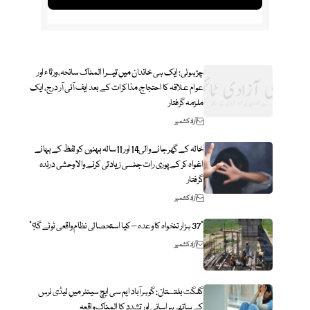
چڑہوئی: ایک ہی خاندان میں تیسرا المناک سانحہ، ورثاء اور
عوام علاقہ کا احتجاج، مذاکرات کے بعد ایف آئی آر درج، ایک
ملزمہ گرفتار
آزاد کشمیر
خالہ کے گھر جانے والی14 اور 11سالہ بہنوں کو لفظ کے بہانے
اغواہ کر کے پوری رات جنسی زیادتی کرنے والا وحشی درندہ
گرفتار
آزاد کشمیر
“37 ہزار تنخواہ کا وعدہ – کیا استحصالی نظام واقعی ٹوٹے گا؟”
آزاد کشمیر
گلگت بلتستان: گوہرآباد ایم سی ایچ سینٹر میں لیڈی نرس
کے ساتھ ہراسانی اور تشدد کا المناک واقعہ