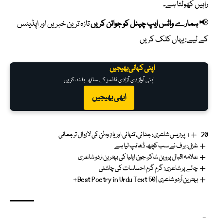
راہیں کھولتا ہے۔
📢
ہمارے واٹس ایپ چینل کو جوائن کریں
تازہ ترین خبریں اور اپڈیٹس
کے لیے:
یہاں کلک کریں
اپنی کہانی بھیجیں
اپنی آواز دی آزادی ٹائمز کے ساتھ بلند کریں
ابھی بھیجیں
20+ پردیس شاعری: جدائی، تنہائی اور یادِ وطن کی لازوال ترجمانی
غزل: برف نے سب کچھ ڈھانپ لیا ہے
علامہ اقبال پروین شاکر، جون ایلیا کی بہترین اردو شاعری
چائے پر شاعری: گرم گرم احساسات کی چاشنی
بہترین اُردو شاعری | Best Poetry in Urdu Text 50+