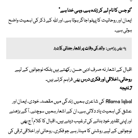
“تو جس کا نام لے کر زندہ ہے، وہی خدا ہے”
ایمان اور روحانیت کا پہلو اجاگر ہوتا ہے، اور اللہ کے ذکر کی اہمیت واضح
ہوتی ہے۔
یہ بھی پڑھیں:
والد کی وفات پر اشعار جدائی کا درد
اقبال کے اشعار نہ صرف ادبی حسن رکھتے ہیں بلکہ نوجوانوں کے لیے
روحانی، اخلاقی اور فکری درس
بھی فراہم کرتے ہیں۔
7. نتیجہ
Allama Iqbal کی شاعری ہمیں زندگی میں مقصد، خودی، ایمان اور
عشق کی اہمیت یاد دلاتی ہے۔ ان کے اشعار ہمیں سوچنے، آگے بڑھنے
اور اپنی تقدیر خود بنانے کی ترغیب دیتے ہیں۔ اقبال کا کلام آج بھی
نوجوانوں کے لیے روشنی کا مینار ہے جو فکری، روحانی اور اخلاقی ترقی کی