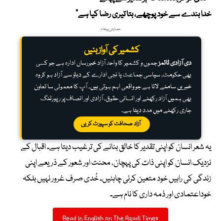
خدا بندے سے خود پوچھے، بتا تیری رضا کیا ہے”
حمایتی پیغام
کشمیر کی آواز بنیں
دی آزادی ٹائمز
جموں و کشمیر کا واحد آزاد خبررساں ادارہ ہے جو کسی
بھی حکومت، سیاسی جماعت یا نجی ادارے کے دباؤ سے آزاد ہو کر وہ
خبریں سامنے لاتا ہے جو واقعی اہم ہوتی ہیں۔ آپ کا معمولی سا تعاون
بھی ہمیں آزاد رکھنے اور انسانی حقوق، آزادی اور انصاف پر رپورٹنگ
جاری رکھنے میں مدد دیتا ہے۔
آزاد صحافت کو سپورٹ کریں
یہ شعر انسان کو اپنی تقدیر کا خالق بنانے کی ترغیب دیتا ہے۔ اقبال کے
نزدیک انسان کو اپنی ذات کی پہچان، محنت اور شعور کے ذریعے اپنی
زندگی کی راہیں خود متعین کرنی چاہئیں۔ خُدی صرف غرور نہیں بلکہ
خوداعتمادی اور ذمہ داری کا نام ہے۔
Read in English on The Azadi Times