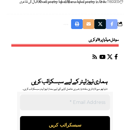
TAGGED:
Allama Iqbal poetry in Urdu
Khudi poetry Iqbal
اقبال کی شاعری
سوشل میڈیا پر فالو کریں
ہماری نیوز لیٹر کے لیے سبسکرائب کریں
دنیا بھر سے تازہ ترین ہفتہ وار خبریں حاصل کرنے کے لیے ہمارا نیوز لیٹر سبسکرائب کریں۔