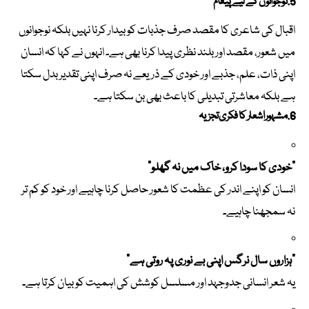
5. نوجوانوں کے لیے پیغام
اقبال کی شاعری کا مقصد صرف جذبات کو بیدار کرنا نہیں بلکہ نوجوانوں
میں شعور، مقصد اور بلند نظری پیدا کرنا بھی ہے۔ انہوں نے کہا کہ انسان
اپنی ذات، علم، جذبے اور خودی کے ذریعے نہ صرف اپنی تقدیر بدل سکتا
ہے بلکہ معاشرتی تبدیلی کا باعث بھی بن سکتا ہے۔
6. مشہور اشعار کا فکری تجزیہ
“خودی کا سودا کرو، خاک میں نہ گھلو”
انسان کو اپنے اندر کی عظمت کا شعور حاصل کرنا چاہیے اور خود کو کم تر
نہ سمجھنا چاہیے۔
“ہزاروں سال نرگس اپنی بے نوری پہ روتی ہے”
یہ شعر انسانی جدوجہد اور مسلسل کوشش کی اہمیت کو بیان کرتا ہے۔