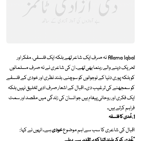
Allama Iqbal نہ صرف ایک شاعر تھے بلکہ ایک فلسفی، مفکر اور
تحریک دینے والے رہنما بھی تھے۔ ان کی شاعری نے نہ صرف مسلمانوں
کو بلکہ پوری دنیا کے نوجوانوں کو سوچنے، بلند نظری اور خودی کے فلسفے
کو سمجھنے کی ترغیب دی۔ اقبال کے اشعار صرف ادبی تخلیق نہیں بلکہ
ایک فکری اور روحانی پیغام ہیں جو انسان کی زندگی میں مقصد اور سمت
فراہم کرتے ہیں۔
1. خُدی کا فلسفہ
اقبال کی شاعری کا سب سے اہم موضوع
خودی
ہے۔ انہوں نے کہا:
“خُدی کو کر بلند اتنا کہ ہر تقدیر سے پہلے