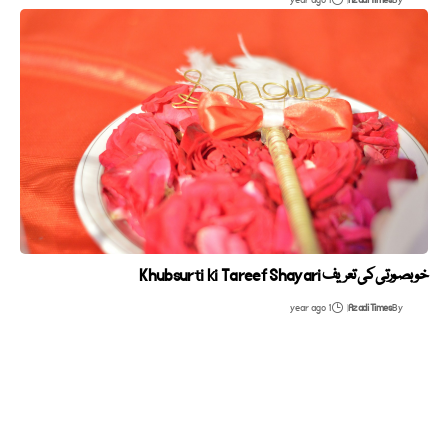
1 year ago
Azadi Times
By
خوبصورتی کی تعریف Khubsurti ki Tareef Shayari
1 year ago
Azadi Times
By