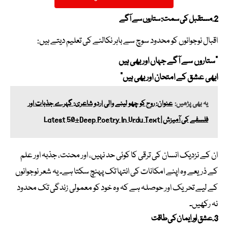
2. مستقبل کی سمت: ستاروں سے آگے
اقبال نوجوانوں کو محدود سوچ سے باہر نکالنے کی تعلیم دیتے ہیں:
“ستاروں سے آگے جہاں اور بھی ہیں
ابھی عشق کے امتحان اور بھی ہیں”
یہ بھی پڑھیں:
عنوان: روح کو چھو لینے والی اردو شاعری: گہرے جذبات اور
فلسفے کی آمیزش | Latest 50+Deep Poetry In Urdu Text
ان کے نزدیک انسان کی ترقی کا کوئی حد نہیں، اور محنت، جذبہ اور علم
کے ذریعے وہ اپنے امکانات کی انتہا تک پہنچ سکتا ہے۔ یہ شعر نوجوانوں
کے لیے تحریک اور حوصلہ ہے کہ وہ خود کو معمولی زندگی تک محدود
نہ رکھیں۔
3. عشق اور ایمان کی طاقت