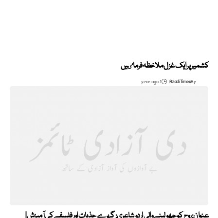
کشمیر پر ایک غزل ملاخظہ فرماٸیں
1 year ago
Azadi Times
By
عنوان: روح کو چھو لینے والی اردو شاعری: گہرے جذبات اور فلسفے کی آمیزش |