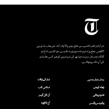
دی آزادی ٹائمز کشمیر سے شائع ہونے والا ایک آزاد، غیر جانب دار اور بین
الاقوامی سطح پر تسلیم شدہ نیوز پلیٹ فارم ہے، جو کشمیر، لداخ اور
گلگت بلتستان سمیت دنیا بھر کی اہم خبروں کو بغیر کسی جانبداری
کے آپ تک پہنچاتا ہے۔
ہمارے بارے میں
نماز کے اوقات
رابطہ کیجئے
اسلامی کتب
اشتہار چلائیں
آن لائن گیمز
پرائیویسی پالیسی
آج کا زائچہ