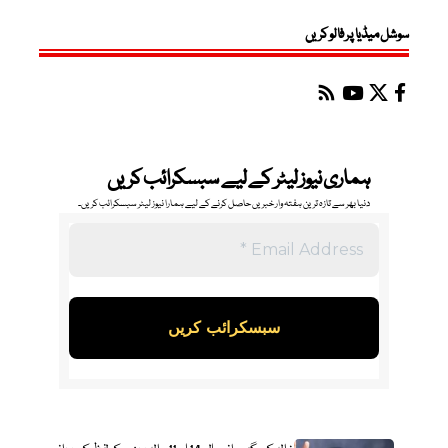
سوشل میڈیا پر فالو کریں
ہماری نیوز لیٹر کے لیے سبسکرائب کریں
دنیا بھر سے تازہ ترین ہفتہ وار خبریں حاصل کرنے کے لیے ہمارا نیوز لیٹر سبسکرائب کریں۔