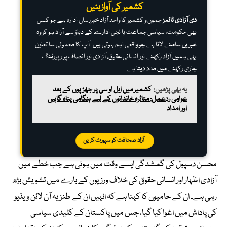
کشمیر کی آواز بنیں
دی آزادی ٹائمز
جموں و کشمیر کا واحد آزاد خبررساں ادارہ ہے جو کسی
بھی حکومت، سیاسی جماعت یا نجی ادارے کے دباؤ سے آزاد ہو کر وہ
خبریں سامنے لاتا ہے جو واقعی اہم ہوتی ہیں۔ آپ کا معمولی سا تعاون
بھی ہمیں آزاد رکھنے اور انسانی حقوق، آزادی اور انصاف پر رپورٹنگ
جاری رکھنے میں مدد دیتا ہے۔
یہ بھی پڑھیں:
کشمیر میں ایل او سی پر جھڑپوں کے بعد
عوامی ردعمل: متاثرہ خاندانوں کے لیے ہنگامی پناہ گاہیں
اور امداد
آزاد صحافت کو سپورٹ کریں
محسن دسپول کی گمشدگی ایسے وقت میں ہوئی ہے جب خطے میں
آزادی اظہار اور انسانی حقوق کی خلاف ورزیوں کے بارے میں تشویش بڑھ
رہی ہے۔ ان کے حامیوں کا کہنا ہے کہ انہیں ان کے طنزیہ آن لائن ویڈیو
کی پاداش میں اغوا کیا گیا، جس میں پاکستان کے کلیدی سیاسی