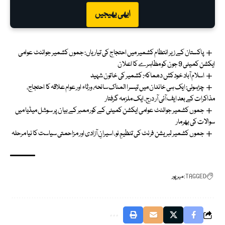
ابھی بھیجیں
پاکستان کے زیر انتظام کشمیر میں احتجاج کی تیاریاں: جموں کشمیر جوائنٹ عوامی
ایکشن کمیٹی 9 جون کو مظاہرے کا اعلان
اسلام آباد خودکش دھماکہ: کشمیر کی خاتون شہید
چڑہوئی: ایک ہی خاندان میں تیسرا المناک سانحہ، ورثاء اور عوام علاقہ کا احتجاج،
مذاکرات کے بعد ایف آئی آر درج، ایک ملزمہ گرفتار
جموں کشمیر جوائنٹ عوامی ایکشن کمیٹی کے کور ممبر کے بیان پر سوشل میڈیا میں
سوالات کی بھرمار
جموں کشمیر لبریشن فرنٹ کی تنظیمِ نو، اسیرانِ آزادی اور مزاحمتی سیاست کا نیا مرحلہ
TAGGED:
میر پور