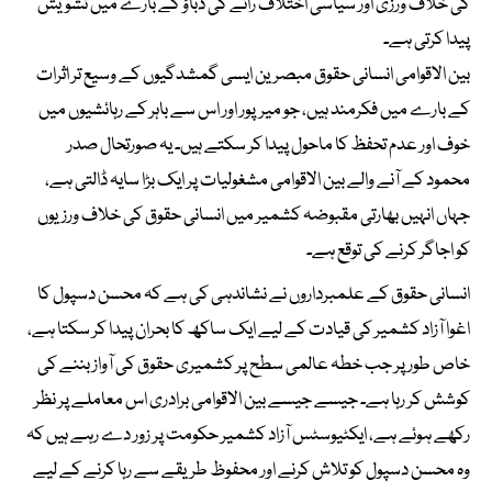
کی خلاف ورزی اور سیاسی اختلاف رائے کی دباؤ کے بارے میں تشویش
پیدا کرتی ہے۔
بین الاقوامی انسانی حقوق مبصرین ایسی گمشدگیوں کے وسیع تر اثرات
کے بارے میں فکرمند ہیں، جو میرپور اور اس سے باہر کے رہائشیوں میں
خوف اور عدم تحفظ کا ماحول پیدا کر سکتے ہیں۔ یہ صورتحال صدر
محمود کے آنے والے بین الاقوامی مشغولیات پر ایک بڑا سایہ ڈالتی ہے،
جہاں انہیں بھارتی مقبوضہ کشمیر میں انسانی حقوق کی خلاف ورزیوں
کو اجاگر کرنے کی توقع ہے۔
انسانی حقوق کے علمبرداروں نے نشاندہی کی ہے کہ محسن دسپول کا
اغوا آزاد کشمیر کی قیادت کے لیے ایک ساکھ کا بحران پیدا کر سکتا ہے،
خاص طور پر جب خطہ عالمی سطح پر کشمیری حقوق کی آواز بننے کی
کوشش کر رہا ہے۔ جیسے جیسے بین الاقوامی برادری اس معاملے پر نظر
رکھے ہوئے ہے، ایکٹیوسٹس آزاد کشمیر حکومت پر زور دے رہے ہیں کہ
وہ محسن دسپول کو تلاش کرنے اور محفوظ طریقے سے رہا کرنے کے لیے