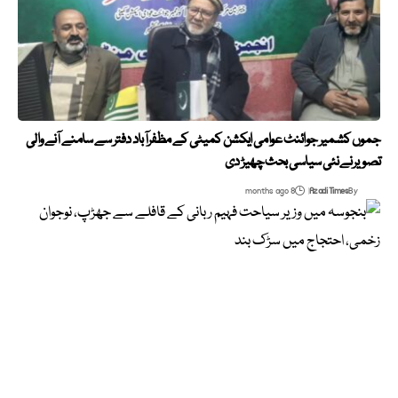
جموں کشمیر جوائنٹ عوامی ایکشن کمیٹی کے مظفرآباد دفتر سے سامنے آنے والی
تصویر نے نئی سیاسی بحث چھیڑ دی
8 months ago
Azadi Times
By