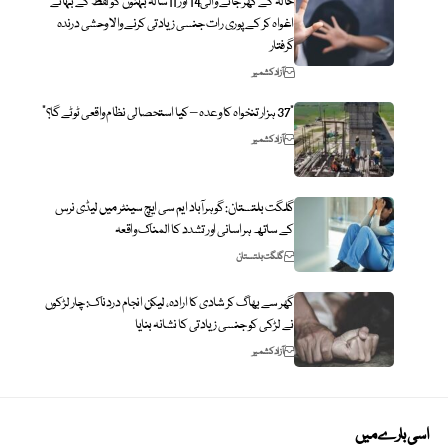
خالہ کے گھر جانے والی14 اور 11سالہ بہنوں کو لفظ کے بہانے
اغواہ کر کے پوری رات جنسی زیادتی کرنے والا وحشی درندہ
گرفتار
آزاد کشمیر
“37 ہزار تنخواہ کا وعدہ – کیا استحصالی نظام واقعی ٹوٹے گا؟”
آزاد کشمیر
گلگت بلتستان: گوہرآباد ایم سی ایچ سینٹر میں لیڈی نرس
کے ساتھ ہراسانی اور تشدد کا المناک واقعہ
گلگت بلتستان
گھر سے بھاگ کر شادی کا ارادہ، لیکن انجام دردناک: چار لڑکوں
نے لڑکی کو جنسی زیادتی کا نشانہ بنایا
آزاد کشمیر
اسی بارے میں