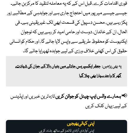
فوری اقدامات کرے، قبل اس کے کہ یہ معاملہ تنقید کا مرکز بن جائے۔
جیسے جیسے میرپور میں احتجاج جاری ہے اور جوابدہی کے مطالبے زور
پکڑ رہے ہیں، محسن دسپول کی قسمت ابھی تک غیر یقینی ہے۔ فی
الحال، ان کے خاندان، دوست اور حامی امید کر رہے ہیں کہ نوجوان
ایکٹیوسٹ کو محفوظ طریقے سے واپس لایا جائے گا، اور حکام کو انسانی
حقوق کی اس کھلی خلاف ورزی کے لیے جوابدہ ٹھہرایا جائے گا۔
یہ بھی پڑھیں:
جعفر ایکسپریس حادثے میں ہٹیاں بالا کے جوان کی شہادت،
گھر کا واحد سہارا بھی چلا گیا
📢
ہمارے واٹس ایپ چینل کو جوائن کریں
تازہ ترین خبریں اور اپڈیٹس
کے لیے:
یہاں کلک کریں
اپنی کہانی بھیجیں
اپنی آواز دی آزادی ٹائمز کے ساتھ بلند کریں