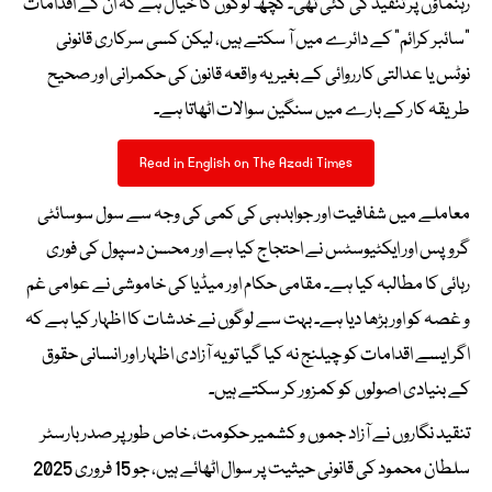
رہنماؤں پر تنقید کی گئی تھی۔ کچھ لوگوں کا خیال ہے کہ ان کے اقدامات
“سائبر کرائم” کے دائرے میں آ سکتے ہیں، لیکن کسی سرکاری قانونی
نوٹس یا عدالتی کارروائی کے بغیر یہ واقعہ قانون کی حکمرانی اور صحیح
طریقہ کار کے بارے میں سنگین سوالات اٹھاتا ہے۔
Read in English on The Azadi Times
معاملے میں شفافیت اور جوابدہی کی کمی کی وجہ سے سول سوسائٹی
گروپس اور ایکٹیوسٹس نے احتجاج کیا ہے اور محسن دسپول کی فوری
رہائی کا مطالبہ کیا ہے۔ مقامی حکام اور میڈیا کی خاموشی نے عوامی غم
و غصہ کو اور بڑھا دیا ہے۔ بہت سے لوگوں نے خدشات کا اظہار کیا ہے کہ
اگر ایسے اقدامات کو چیلنج نہ کیا گیا تو یہ آزادی اظہار اور انسانی حقوق
کے بنیادی اصولوں کو کمزور کر سکتے ہیں۔
تنقید نگاروں نے آزاد جموں و کشمیر حکومت، خاص طور پر صدر بارسٹر
سلطان محمود کی قانونی حیثیت پر سوال اٹھائے ہیں، جو 15 فروری 2025