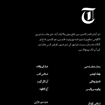
دی آزادی ٹائمز کشمیر سے شائع ہونے والا ایک آزاد، غیر جانب دار اور بین
الاقوامی سطح پر تسلیم شدہ نیوز پلیٹ فارم ہے، جو کشمیر، لداخ اور
گلگت بلتستان سمیت دنیا بھر کی اہم خبروں کو بغیر کسی جانبداری
کے آپ تک پہنچاتا ہے۔
ہمارے بارے میں
نماز کے اوقات
رابطہ کیجئے
اسلامی کتب
اشتہار چلائیں
آن لائن گیمز
پرائیویسی پالیسی
آج کا زائچہ
ہم سے جڑیں
اسلامی کیلنڈر