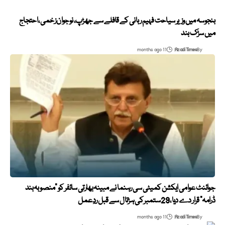
بنجوسہ میں وزیر سیاحت فہیم ربانی کے قافلے سے جھڑپ، نوجوان زخمی، احتجاج
میں سڑک بند
11 months ago
Azadi Times
By
جوائنٹ عوامی ایکشن کمیٹی سی رہنما نے مبینہ بھارتی سائفر کو “منصوبہ بند
ڈرامہ” قرار دے دیا، 29 ستمبر کی ہڑتال سے قبل ردِعمل
11 months ago
Azadi Times
By