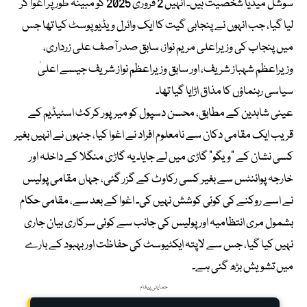
سوشل میڈیا شخصیت ہیں۔ انہیں 2 فروری 2025 کو مبینہ طور پر اغوا کر
لیا گیا، جب انہوں نے پنجابی گیت کا ایک وائرل ویڈیو پوسٹ کیا تھا جس
میں پنجاب کی وزیراعلی مریم نواز، سابق صدر آصف علی زرداری،
وزیراعظم شہباز شریف، اور سابق وزیراعظم نواز شریف جیسے اعلیٰ
سیاسی رہنماؤں کا مذاق اڑایا گیا تھا۔
عینی شاہدین کے مطابق، محسن دسپول کو میرپور کرکٹ اسٹیڈیم کے
قریب ایک مقامی دکان سے نامعلوم افراد نے اغوا کیا، جنہوں نے انہیں بغیر
کسی نشان کے “ویگو” گاڑی میں لے جایا۔ یہ گاڑی منگلا کے داخلہ اور
خارجہ پوائنٹس سے بغیر کسی رکاوٹ کے گزر گئی، جہاں مقامی پولیس
نے اسے روکنے کی کوئی کوشش نہیں کی۔ اغوا کے بعد سے، مقامی حکام
بشمول مری انتظامیہ اور پولیس کی جانب سے کوئی سرکاری بیان جاری
نہیں کیا گیا، جس سے لاپتہ ایکٹیوسٹ کی حفاظت اور بہبود کے بارے
میں تشویش بڑھ گئی ہے۔
حمایتی پیغام