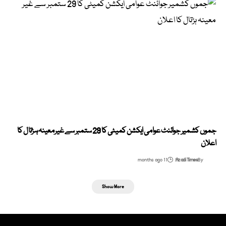
جموں کشمیر جوائنٹ عوامی ایکشن کمیٹی کا 29 ستمبر سے غیر معینہ ہڑتال کا
اعلان
11 months ago
Azadi Times
By
Show More