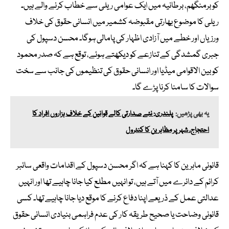
کو برمنگھم، برطانیہ میں ایک عوامی ریلی سے خطاب کرنے والے ہیں۔
ریلی کا موضوع بھارتی مقبوضہ کشمیر میں انسانی حقوق کی خلاف
ورزیاں اور خطے میں آزادی اظہار کی پامالی ہوگا۔ محسن دسپول کی
جبری گمشدگی کے تنازعے کو دیکھتے ہوئے، توقع ہے کہ صدر محمود
کو بین الاقوامی میڈیا اور انسانی حقوق کی تنظیموں کی جانب سے سخت
سوالات کا سامنا کرنا پڑے گا۔
یہ بھی پڑھیں:
پلندری: نئے صدارتی کالے قوانین کے خلاف ہزاروں افراد کا
احتجاج، شہر پر مظاہرین کا کنٹرول
قانونی ماہرین کا کہنا ہے کہ اگر محسن دسپول کے اقدامات واقعی سائبر
کرائم کے دائرے میں آتے ہیں، تو انہیں مطلع کیا جانا چاہیے تھا اور انہیں
عدالتی عمل کے ذریعے اپنا دفاع کرنے کا موقع دیا جانا چاہیے تھا۔ کسی
قانونی وضاحت یا صحیح طریقہ کار کی عدم فراہمی بنیادی انسانی حقوق