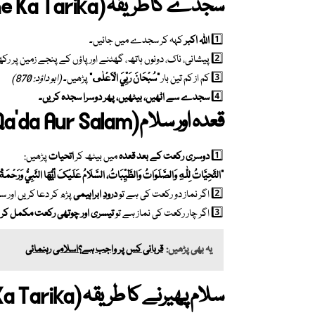
سجدے کا طریقہ
(Sajda Karne Ka Tarika)
1️⃣
اللہ اکبر
کہہ کر سجدے میں جائیں۔
2️⃣ پیشانی، ناک، دونوں ہاتھ، گھٹنے اور پاؤں کے پنجے زمین پر رکھیں۔
3️⃣ کم از کم تین بار
“سُبْحَانَ رَبِّيَ الْاَعْلٰى”
پڑھیں۔
(ابو داؤد: 870)
4️⃣
سجدے سے اٹھیں، بیٹھیں، پھر دوسرا سجدہ کریں۔
قعدہ اور سلام
(Qa’da Aur Salam)
1️⃣
دوسری رکعت کے بعد قعدہ
میں بیٹھ کر
اتحیات
پڑھیں:
“التَّحِيَّاتُ لِلّٰهِ وَالصَّلَوَاتُ وَالطَّيِّبَاتُ، السَّلَامُ عَلَيْكَ أَيُّهَا النَّبِيُّ وَرَحْمَة
2️⃣ اگر نماز دو رکعت کی ہے تو
درودِ ابراہیمی
پڑھ کر دعا کریں اور س
3️⃣ اگر چار رکعت کی نماز ہے تو
تیسری اور چوتھی رکعت مکمل کر
یہ بھی پڑھیں:
قربانی کس پر واجب ہے؟اسلامی رہنمائی
سلام پھیرنے کا طریقہ
(Salam Pherne Ka Tarika)