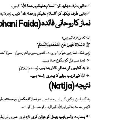
✅
دائیں طرف دیکھ کر:
“السلام علیکم ورحمۃ اللہ”
کہیں۔
✅
بائیں طرف دیکھ کر:
“السلام علیکم ورحمۃ اللہ”
کہیں۔
(ابو داؤد: 996
نماز کا روحانی فائدہ
(Namaz Ka Rohani Faida)
اللہ تعالیٰ فرماتے ہیں:
“إِنَّ الصَّلَاةَ تَنْهَىٰ عَنِ الْفَحْشَاءِ وَالْمُنكَرِ”
(بے شک نماز بے حیائی اور برے کاموں سے روکتی ہے) – سورۃ العنکب
🔹
نماز سے دل کو سکون ملتا ہے۔
🔹
یہ گناہوں کی معافی کا ذریعہ ہے۔
(مسلم: 233)
🔹
اللہ کے قریب ہونے کا بہترین راستہ ہے۔
نتیجہ
(Natija)
یہ گائیڈ ان لوگوں کے لیے مفید ہے جو
نماز کا مکمل اور مستند طر
لازمی حصہ بنائے اور اللہ کے قرب کو حاصل کرے۔
📢
ہمارے واٹس ایپ چینل کو جوائن کریں
تازہ ترین خبریں اور ا