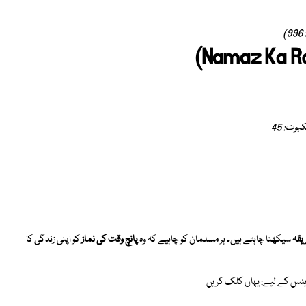
)
وت: 45
یقہ
سیکھنا چاہتے ہیں۔ ہر مسلمان کو چاہیے کہ وہ
پانچ وقت کی نماز
کو اپنی زندگی کا
پڈیٹس کے لیے:
یہاں کلک کریں