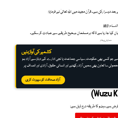
عد دوسرا رکن ہے۔ قرآن مجید میں اللہ تعالیٰ نے فرمایا:
اء: 103
ان کیا جا رہا ہے تاکہ ہر مسلمان صحیح طریقے سے عبادت کر سکے۔
حمایتی پیغام
کشمیر کی آواز بنیں
ہ ہے جو کسی بھی حکومت، سیاسی جماعت یا نجی ادارے کے دباؤ سے آزاد ہو
عمولی سا تعاون بھی ہمیں آزاد رکھنے اور انسانی حقوق، آزادی اور انصاف پر
آزاد صحافت کو سپورٹ کریں
 فرض ہے۔ وضو کا طریقہ درج ذیل ہے: