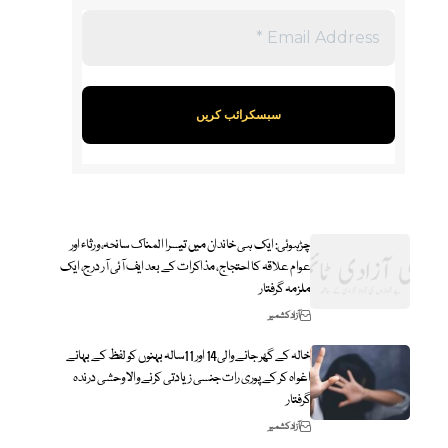
چڑہوئی: ایک ہی خاندان میں تیسرا المناک سانحہ، ورثاء اور
عوام علاقہ کا احتجاج، مذاکرات کے بعد ایف آئی آر درج، ایک
ملزمہ گرفتار
آزاد کشمیر
خالہ کے گھر جانے والی14 اور 11سالہ بہنوں کو لفظ کے بہانے
اغواہ کر کے پوری رات جنسی زیادتی کرنے والا وحشی درندہ
گرفتار
آزاد کشمیر