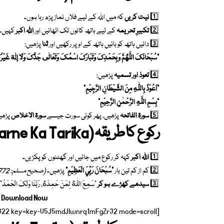
1️⃣
نیت کریں
کہ میں اللہ کے لیے فلاں نماز پڑھ رہا ہوں۔
2️⃣
تکبیرِ تحریمہ
کے لیے ہاتھ کانوں تک اٹھائیں اور
اللہ اکبر
کہیں۔
3️⃣ دائیں ہاتھ کو بائیں ہاتھ کے اوپر رکھیں اور
ثنا
پڑھیں:
“سُبْحَانَكَ اللَّهُمَّ وَبِحَمْدِكَ وَتَبَارَكَ اسْمُكَ وَتَعَالٰى جَدُّكَ وَلَا إِلٰهَ غَيْر
4️⃣
تعوذ اور تسمیہ
پڑھیں:
“اَعُوْذُ بِاللّٰهِ مِنَ الشَّيْطَانِ الرَّجِيْمِ”
“بِسْمِ اللَّهِ الرَّحْمٰنِ الرَّحِيْمِ”
5️⃣
سورۃ الفاتحہ
پڑھیں، پھر کوئی سورت جیسے
سورۃ الاخلاص
پڑھی
رکوع کا طریقہ
(Ruku Karne Ka Tarika)
1️⃣
اللہ اکبر
کہہ کر رکوع میں جائیں اور گھٹنوں کو پکڑیں۔
2️⃣ کم از کم تین بار
“سُبْحَانَ رَبِّيَ الْعَظِيْمِ”
پڑھیں۔
(صحیح مسلم: 772)
3️⃣
سیدھے کھڑے ہو کر
“سَمِعَ اللّٰهُ لِمَنْ حَمِدَهُ، رَبَّنَا وَلَكَ الْحَمْ
F Download Now
[scribd id=831045322 key=key-U5J5mdJIwnrq1mFgZr32 mode=scroll]