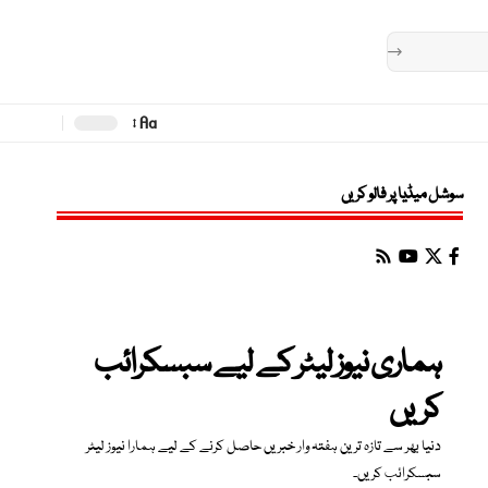
Aa
Font
Resizer
سوشل میڈیا پر فالو کریں
ہماری نیوز لیٹر کے لیے سبسکرائب
کریں
دنیا بھر سے تازہ ترین ہفتہ وار خبریں حاصل کرنے کے لیے ہمارا نیوز لیٹر
سبسکرائب کریں۔