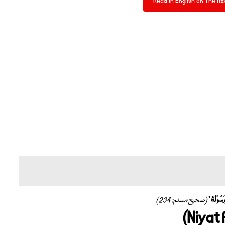
Read in English on The Az
رَسُوْلُهُ”
(صحیح مسلم: 234)