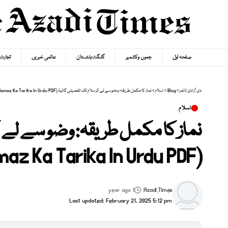
صفحہ اول
جموں وکشمیر
گلگت بلتستان
عالمی خبریں
تجارت
دی آزادی ٹائمز
>
Blog
>
اسلام
>
نماز کا مکمل طریقہ: وضو سے لے کر سلام تک تفصیلی گائیڈ (Namaz Ka Tarika In Urdu PDF
اسلام
نماز کا مکمل طریقہ: وضو سے لے 
(Namaz Ka Tarika In Urdu PDF
1 year ago
Azadi Times
Last updated: February 21, 2025 5:12 pm