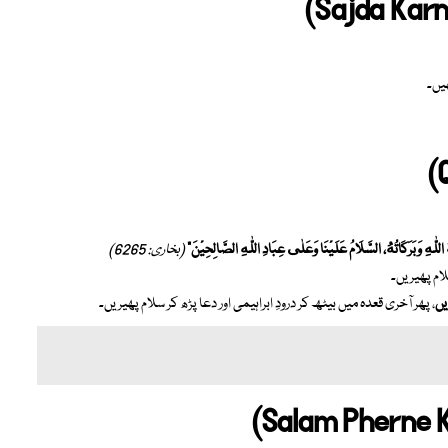
ُ اللّٰهِ وَبَرَكَاتُهُ، السَّلَامُ عَلَيْنَا وَعَلٰى عِبَادِ اللّٰهِ الصَّالِحِيْنَ”
(بخاری: 6265)
لام پھیریں۔
یں
، پھر آخری قعدہ میں بیٹھ کر درودِ ابراہیمی اور دعا پڑھ کر سلام پھیریں۔