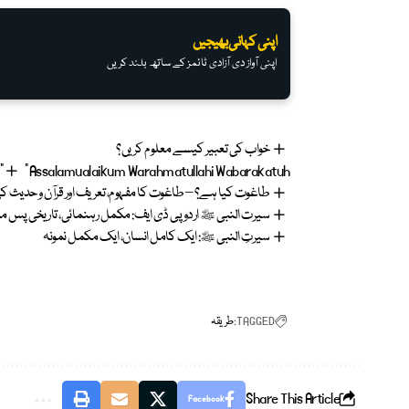
اپنی کہانی بھیجیں
اپنی آواز دی آزادی ٹائمز کے ساتھ بلند کریں
خواب کی تعبیر کیسے معلوم کریں؟
“Assalamualaikum Warahmatullahi Wabarakatuh” کا مطلب اور اہمیت | اسلام علیکم ورحمت اللہ وبرکاتہ
طاغوت کیا ہے؟ – طاغوت کا مفہوم، تعریف اور قرآن و حدیث
سیرت النبی ﷺ اردو پی ڈی ایف: مکمل رہنمائی، تاریخی پس منظر، اور اہمیت | rdu pdf
سیرتِ النبی ﷺ: ایک کامل انسان، ایک مکمل نمونہ
TAGGED:
طریقہ
Share This Article
Facebook