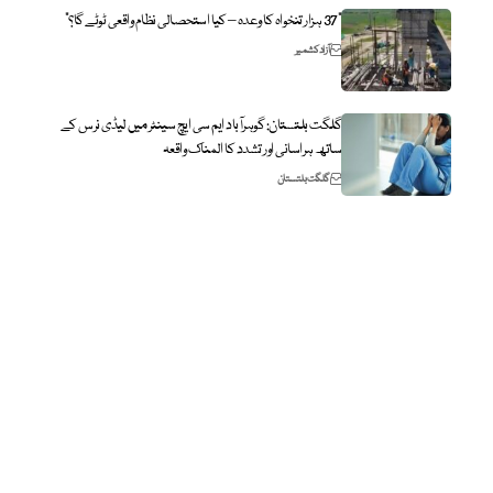
“37 ہزار تنخواہ کا وعدہ – کیا استحصالی نظام واقعی ٹوٹے گا؟”
آزاد کشمیر
گلگت بلتستان: گوہرآباد ایم سی ایچ سینٹر میں لیڈی نرس کے
ساتھ ہراسانی اور تشدد کا المناک واقعہ
گلگت بلتستان