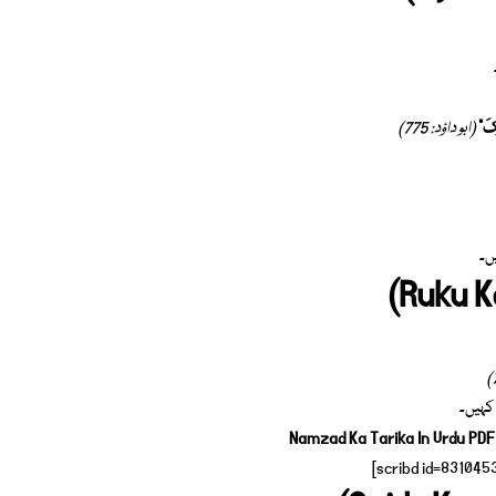
ُكَ”
(ابو داؤد: 775)
ں۔
دُ” کہیں۔
Namzad Ka Tarika In Urdu PD