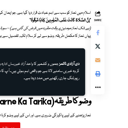
اسلام میں نماز کو سب سے اہم عبادت قرار دیا گیا ہے، جو ایمان کے ب
“إِنَّ الصَّلَاةَ كَانَتْ عَلَى الْمُؤْمِنِينَ كِتَابًا مَّوْقُوتًا”
SHARE
(بے شک نماز مومنین پر وقت مقررہ میں فرض کی گئی ہے) – سورۃ النس
یہاں نماز کا مکمل طریقہ، وضو سے لے کر سلام تک، تفصیل سے بی
دی آزادی ٹائمز
جموں و کشمیر کا واحد آزاد خبررساں ادار
کر وہ خبریں سامنے لاتا ہے جو واقعی اہم ہوتی ہیں۔ آپ کا م
رپورٹنگ جاری رکھنے میں مدد دیتا ہے۔
وضو کا طریقہ
(Wuzu Karne Ka Tarika)
نماز پڑھنے کے لیے پاکیزگی ضروری ہے، اور اس کے لیے وضو کرنا