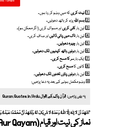
adi Times
1️⃣
نیت کریں
کہ میں وضو کر رہا ہوں۔
2️⃣
بسم اللہ
پڑھ کر ہاتھ دھوئیں۔
3️⃣ تین بار
کلی کریں
اور مسواک کریں (اگر ممکن ہو)۔
4️⃣ تین بار
ناک میں پانی ڈالیں
اور صاف کریں۔
5️⃣ تین بار
چہرہ دھوئیں
۔
6️⃣ تین بار
دونوں ہاتھ کہنیوں تک دھوئیں
۔
7️⃣ ایک بار
سر کا مسح کریں
۔
8️⃣ کانوں کا
مسح کریں
۔
9️⃣ تین بار
دونوں پاؤں ٹخنوں تک دھوئیں
۔
🔟 وضو مکمل ہونے کے بعد یہ دعا پڑھیں:
یہ بھی پڑھیں:
قرآن پاک کے اقوال Quran Quotes in Urdu
“اَشْهَدُ أَنْ لَا إِلٰهَ إِلَّا اللّٰهُ وَحْدَهُ لَا شَرِيْكَ لَهُ وَأَشْهَدُ أَنَّ مُحَمَّدًا عَبْدُهُ وَ
نماز کی نیت اور قیام
(Niyat Aur Qayam)