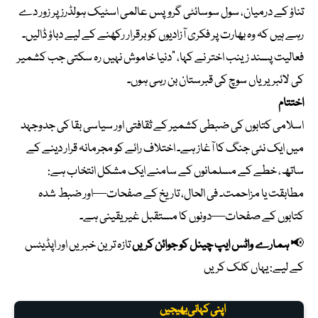
تناؤ کے درمیان، سول سوسائٹی گروپس عالمی اسٹیک ہولڈرز پر زور دے
رہے ہیں کہ وہ بھارت پر فکری آزادیوں کو برقرار رکھنے کے لیے دباؤ ڈالیں۔
فعالیت پسند زینب اختر نے کہا، “دنیا خاموش نہیں رہ سکتی جب کشمیر
کی لائبریریاں سوچ کی قبرستان بن رہی ہوں۔
اختتام
اسلامی کتابوں کی ضبطی کشمیر کے ثقافتی اور سیاسی بقا کی جدوجہد
میں ایک نئی جنگ کا آغاز ہے۔ اختلاف رائے کو مجرمانہ قرار دینے کے
ساتھ، خطے کے مسلمانوں کے سامنے ایک مشکل انتخاب ہے:
مطابقت یا مزاحمت۔ فی الحال، تاریخ کے صفحات—اور ضبط شدہ
کتابوں کے صفحات—دونوں کا مستقبل غیر یقینی ہے۔
📢
ہمارے واٹس ایپ چینل کو جوائن کریں
تازہ ترین خبریں اور اپڈیٹس
کے لیے:
یہاں کلک کریں
اپنی کہانی بھیجیں