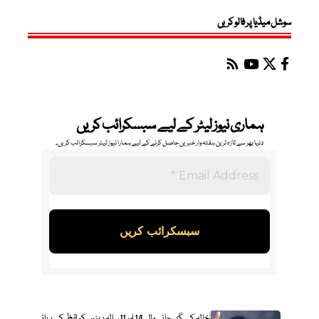
سوشل میڈیا پر فالو کریں
ہماری نیوز لیٹر کے لیے سبسکرائب کریں
دنیا بھر سے تازہ ترین ہفتہ وار خبریں حاصل کرنے کے لیے ہمارا نیوز لیٹر سبسکرائب کریں۔
خالہ کے گھر جانے والی14 اور 11سالہ بہنوں کو لفظ کے بہانے