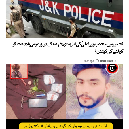
کشمیر میں منتخب وزیر اعلیٰ کی نظر بندی: شہداء کے دن پر عوامی یادداشت کو
کچلنے کی کوشش؟
1 year ago
Azadi Times
By