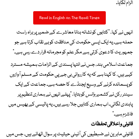
الزام لگایا۔
Read in English on The Azadi Times
انہوں نے کہا، “کتابوں کو نشانہ بنانا معاشرے کے ضمیر پر براہ راست
حملہ ہے۔ یہ ایک ایسی حکومت کی منافقت کو بے نقاب کرتا ہے جو
جمہوریت کا دعویٰ کرتی ہے مگر علم کو مجرمانہ قرار دے رہی ہے۔”
جماعت اسلامی ہند، جس نے انتہا پسندی کے الزامات ہمیشہ مسترد
کیے ہیں، کا کہنا ہے کہ یہ کارروائی بی جے پی حکومت کے مسلم آوازوں
کو پسماندہ کرنے کے وسیع ایجنڈے کا حصہ ہے۔ جماعت کے ایک
سینئر رکن نے
کشمیر وائس
کو بتایا، “پہلے انہوں نے ہماری تنظیم پر
پابندی لگائی۔ اب ہماری کتابیں جلا رہے ہیں۔ یہ پالیسی کے بھیس میں
فاشزم ہے۔”
قانونی و اخلاقی تحفظات
قانونی ماہرین نے ضبطیوں کی آئینی حیثیت پر سوال اٹھائے ہیں، جس میں