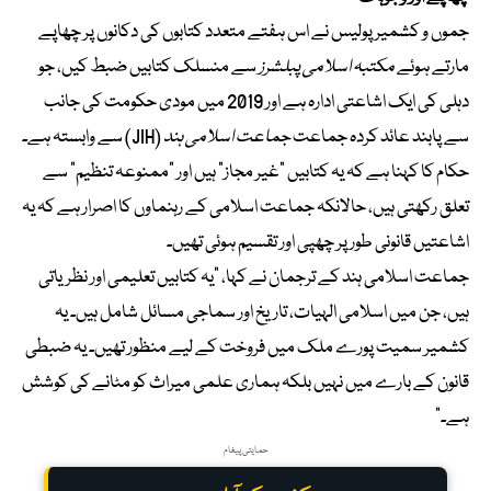
جموں و کشمیر پولیس نے اس ہفتے متعدد کتابوں کی دکانوں پر چھاپے
مارتے ہوئے
مکتبہ اسلامی پبلشرز
سے منسلک کتابیں ضبط کیں، جو
دہلی کی ایک اشاعتی ادارہ ہے اور 2019 میں مودی حکومت کی جانب
سے پابند عائد کردہ جماعت
جماعت اسلامی ہند
(JIH) سے وابستہ ہے۔
حکام کا کہنا ہے کہ یہ کتابیں “غیر مجاز” ہیں اور “ممنوعہ تنظیم” سے
تعلق رکھتی ہیں، حالانکہ جماعت اسلامی کے رہنماوں کا اصرار ہے کہ یہ
اشاعتیں قانونی طور پر چھپی اور تقسیم ہوئی تھیں۔
جماعت اسلامی ہند کے ترجمان نے کہا، “یہ کتابیں تعلیمی اور نظریاتی
ہیں، جن میں اسلامی الہیات، تاریخ اور سماجی مسائل شامل ہیں۔ یہ
کشمیر سمیت پورے ملک میں فروخت کے لیے منظور تھیں۔ یہ ضبطی
قانون کے بارے میں نہیں بلکہ ہماری علمی میراث کو مٹانے کی کوشش
ہے۔”
حمایتی پیغام