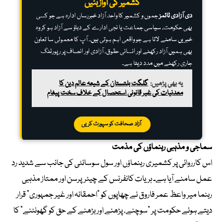
کشمیر کی آواز بنیں
دی آزادی ٹائمز
جموں و کشمیر کا واحد آزاد خبررساں ادارہ ہے جو کسی
بھی حکومت، سیاسی جماعت یا نجی ادارے کے دباؤ سے آزاد ہو کر وہ
خبریں سامنے لاتا ہے جو واقعی اہم ہوتی ہیں۔ آپ کا معمولی سا تعاون
بھی ہمیں آزاد رکھنے اور انسانی حقوق، آزادی اور انصاف پر رپورٹنگ
جاری رکھنے میں مدد دیتا ہے۔
یہ بھی پڑھیں:
گلگت بلتستان کے شیعہ عالم دین کا
معدنیات کی غیر قانونی استحصال کے خلاف سخت پیغام
آزاد صحافت کو سپورٹ کریں
سماجی و مذہبی رہنماؤں کی مذمت
اس کارروائی پر کشمیری رہنماؤں اور سول سوسائٹی کی جانب سے شدید رد
عمل سامنے آیا ہے۔ ہریات کانفرنس کے چیئرپرسن اور ممتاز مذہبی
رہنما میر واعظ عمر فاروق نے چھاپوں کو “احمقانہ اور غیر جمہوری” قرار
دیتے ہوئے حکومت پر “سوچنے، پڑھنے اور بڑھنے کے حق کو گھونٹنے” کا