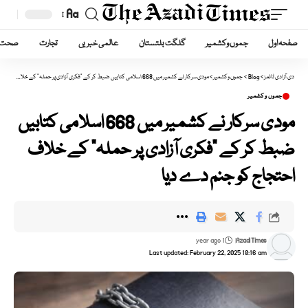
Aa
Font
صفحہ اول
جموں وکشمیر
گلگت بلتستان
عالمی خبریں
تجارت
صحت
Resizer
دی آزادی ٹائمز
>
Blog
>
جموں وکشمیر
>
مودی سرکار نے کشمیر میں 668 اسلامی کتابیں ضبط کر کے “فکری آزادی پر حملہ” کے خلاف احتجاج کو جنم دے دیا
جموں وکشمیر
مودی سرکار نے کشمیر میں 668 اسلامی کتابیں
ضبط کر کے “فکری آزادی پر حملہ” کے خلاف
احتجاج کو جنم دے دیا
1 year ago
Azadi Times
Last updated: February 22, 2025 10:16 am