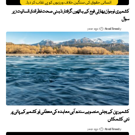
کشمیری نوجوان بھارتی فوج کے ہاتھوں گرفتار: ذہنی صحت نظر انداز، انسانیت زیر
سوال
1 year ago
Azadi Times
By
کشمیر: پن کے بجلی منصوبے سندھ آبی معاہدہ کی معطلی اور کشمیر کے پانی پر
نئی کشمکش
1 year ago
Azadi Times
By