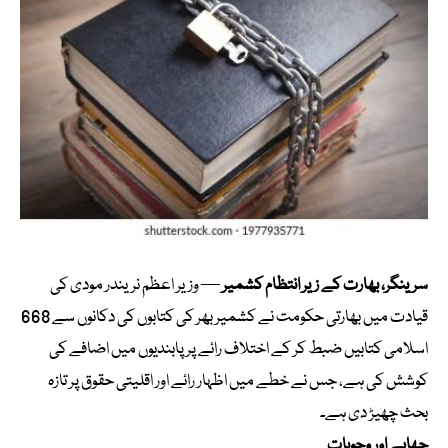
سرینگر، بھارت کے زیر انتظام کشمیر
— وزیر اعظم نریندر مودی کی
قیادت میں بھارتی حکومت نے کشمیر بھر کی کتابوں کی دکانوں سے 668
اسلامی کتابیں ضبط کر کے اختلاف رائے پر پابندیوں میں اضافے کی
کوشش کی ہے، جس نے خطے میں اظہار رائے اور اقلیتی حقوق پر تازہ
بحث چھیڑ دی ہے۔
چھاپے اور وجوہات