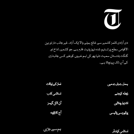
دی آزادی ٹائمز کشمیر سے شائع ہونے والا ایک آزاد، غیر جانب دار اور بین
الاقوامی سطح پر تسلیم شدہ نیوز پلیٹ فارم ہے، جو کشمیر، لداخ اور
گلگت بلتستان سمیت دنیا بھر کی اہم خبروں کو بغیر کسی جانبداری
کے آپ تک پہنچاتا ہے۔
ہمارے بارے میں
نماز کے اوقات
رابطہ کیجئے
اسلامی کتب
اشتہار چلائیں
آن لائن گیمز
پرائیویسی پالیسی
آج کا زائچہ
ہم سے جڑیں
اسلامی کیلنڈر