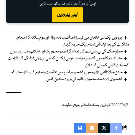
اپنی آواز دی آزادی ٹائمز کے ساتھ بلند کریں
ابھی بھیجیں
چڑہوئی: ایک ہی خاندان میں تیسرا المناک سانحہ، ورثاء اور عوام علاقہ کا احتجاج،
مذاکرات کے بعد ایف آئی آر درج، ایک ملزمہ گرفتار
معراج ملک کی پی ایس اے کے تحت گرفتاری: جمہوریت اور اختلافِ رائے پر نیا سوال
امتیاز اسلم کا جموں کشمیر جوائنٹ عوامی ایکشن کمیٹی پر بھارتی فنڈنگ کے الزامات
کو مسترد، قانونی کارروائی کا اعلان
جشنِ میلادالنبی ﷺ: جموں، کشمیر اور لداخ میں عقیدت و احترام کے ساتھ منایا گیا
کشمیری نژاد شبانہ محمود برطانیہ کی وزیر داخلہ بن گئیں
TAGGED:
تازہ ترین
جماعت اسلامی
مودی حکومت