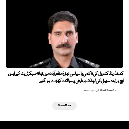
کمانڈ اینڈ کنٹرول کی ناکامی یا سیاسی دباؤ؟ مظفرآباد میں تھانہ سیکرٹریٹ کے ایس
ایچ او راجہ سہیل کی اچانک برطرفی پر سوالات کھڑے ہو گئے
1 year ago
Azadi Times
By
Show More