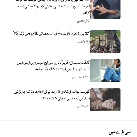
اغواہ کر کے پوری رات جنسی زیادتی کرنے والا وحشی درندہ
گرفتار
آزاد کشمیر
“37 ہزار تنخواہ کا وعدہ – کیا استحصالی نظام واقعی ٹوٹے گا؟”
آزاد کشمیر
گلگت بلتستان: گوہرآباد ایم سی ایچ سینٹر میں لیڈی نرس
کے ساتھ ہراسانی اور تشدد کا المناک واقعہ
گلگت بلتستان
گھر سے بھاگ کر شادی کا ارادہ، لیکن انجام دردناک: چار لڑکوں
نے لڑکی کو جنسی زیادتی کا نشانہ بنایا
آزاد کشمیر
اسی بارے میں