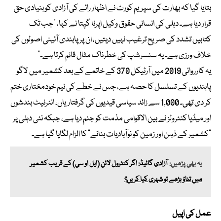
بتایا گیا کہ بھارت کی سپریم کورٹ نے اظہار رائے کی آزادی کو بنیادی حق
قرار دیا ہے۔ دہلی کی انسانی حقوق وکیل اپرنا گپتا نے کہا، “جب تک
کتابیں تشدد کی صریح ترغیب نہیں دیتیں، ان پر پابندی آئینی اصولوں کی
خلاف ورزی ہے۔ یہ سنسرشپ کی خطرناک مثال قائم کرتا ہے۔”
یہ کارروائی 2019 میں آرٹیکل 370 کے خاتمے کے بعد کشمیر میں لاگو
پابندیوں کے تسلسل کا حصہ ہے، جس نے خطے کی نیم خودمختاری ختم
کر دی تھی۔ 1,000 سے زائد سیاسی قیدیوں کی گرفتاریاں، انٹرنیٹ بندشوں
اور میڈیا کنٹرولز نے بین الاقوامی مذمت کو جنم دیا ہے، جبکہ نئی دہلی پر
“کشمیر کے ذہن اور زمین کو نوآبادیات بنانے” کا الزام لگایا گیا ہے۔
یہ بھی پڑھیں:
آزادی گائیڈ: اگر کنٹرول لائن (ایل او سی) کے قریب کشمیر
میں تناؤ بڑھے تو شہری کیا کریں؟
عمل کی اپیل