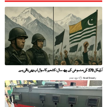
آرٹیکل 370 کی منسوخی کے چھ سال: کشمیر کا سوال اب بھی باقی ہے
1 year ago
Azadi Times
By