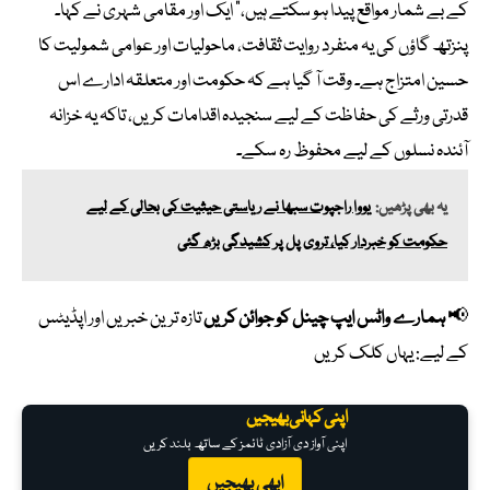
کے بے شمار مواقع پیدا ہو سکتے ہیں،” ایک اور مقامی شہری نے کہا۔
پنزتھ گاؤں کی یہ منفرد روایت ثقافت، ماحولیات اور عوامی شمولیت کا
حسین امتزاج ہے۔ وقت آ گیا ہے کہ حکومت اور متعلقہ ادارے اس
قدرتی ورثے کی حفاظت کے لیے سنجیدہ اقدامات کریں، تاکہ یہ خزانہ
آئندہ نسلوں کے لیے محفوظ رہ سکے۔
یہ بھی پڑھیں:
یووا راجپوت سبھا نے ریاستی حیثیت کی بحالی کے لیے
حکومت کو خبردار کیا، تروی پل پر کشیدگی بڑھ گئی
📢
ہمارے واٹس ایپ چینل کو جوائن کریں
تازہ ترین خبریں اور اپڈیٹس
کے لیے:
یہاں کلک کریں
اپنی کہانی بھیجیں
اپنی آواز دی آزادی ٹائمز کے ساتھ بلند کریں
ابھی بھیجیں