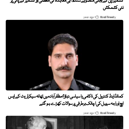
کشمیر: پن کے بجلی منصوبے سندھ آبی معاہدہ کی معطلی اور کشمیر کے پانی پر
نئی کشمکش
1 year ago
Azadi Times
By
کمانڈ اینڈ کنٹرول کی ناکامی یا سیاسی دباؤ؟ مظفرآباد میں تھانہ سیکرٹریٹ کے ایس
ایچ او راجہ سہیل کی اچانک برطرفی پر سوالات کھڑے ہو گئے
1 year ago
Azadi Times
By