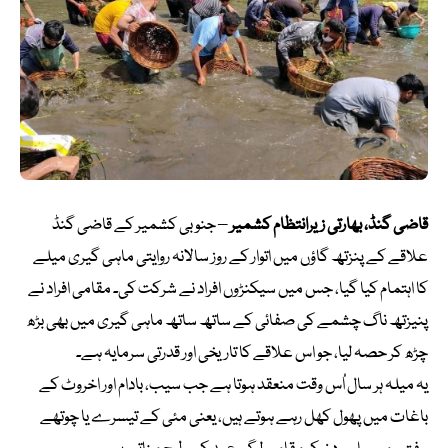
قاضی گنڈ، بھارتی زیرانتظام کشمیر
– جنوبی کشمیر کے قاضی گنڈ
علاقے کے پنزتھ گاؤں میں اتوار کے روز سالانہ روایتی ماہی گیری میلے
کا اہتمام کیا گیا، جس میں سیکنڑوں افراد نے شرکت کی۔ مقامی افراد نے
پنیزتھ ناگ چشمے کی صفائی کے ساتھ ساتھ ماہی گیری میں بھی بڑھ
چڑھ کر حصہ لیا، جو اس علاقے کا تاریخی اور قدرتی سرمایہ ہے۔
یہ میلہ ہر سال اُس وقت منعقد ہوتا ہے جب سیب، بادام اور اخروٹ کے
باغات میں پھول کھل رہے ہوتے ہیں، یعنی مئی کے تیسرے یا چوتھے