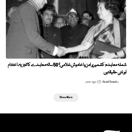
شملہ معاہدہ: کشمیر پر امن یا خاموش غلامی؟ 50 سالہ معاہدے کا تجزیہ، اختتام
اور نئی حقیقتیں
1 year ago
Azadi Times
By
Show More