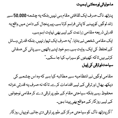
ماحولیاتی اور معاشی اہمیت
پنزتھ ناگ صرف ایک ثقافتی مقام ہی نہیں بلکہ یہ چشمہ 50,000 سے
زائد لوگوں کو پینے کا پانی فراہم کرتا ہے۔ پیر پنجال کے دامن میں واقع یہ
قدرتی ذریعہ مقامی زراعت کے لیے بھی نہایت اہم ہے۔
ایک مقامی شخص نے بتایا، “یہ صرف ایک تہوار نہیں، بلکہ قدرتی وسائل
کے تحفظ کی ایک روایت ہے۔ ہم خود اپنے ہاتھوں سے پانی کی صفائی
کرتے ہیں تاکہ کھیتوں کو سیراب کیا جا سکے۔”
سیاحت اور ترقی کی اپیل
مقامی لوگوں نے انتظامیہ سے مطالبہ کیا ہے کہ وہ اس چشمے کی
دیکھ بھال اور ترقی کے لیے اقدامات کرے، تاکہ نہ صرف یہ قدرتی خزانہ
محفوظ رہے بلکہ سیاحتی مقام کے طور پر ترقی دے کر مقامی نوجوانوں
کے لیے روزگار کے مواقع بھی پیدا ہوں۔
“اگر پنزتھ ناگ کو سیاحتی مرکز کے طور پر ترقی دی جائے، تو یہاں روزگار