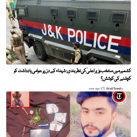
کشمیر میں منتخب وزیر اعلیٰ کی نظر بندی: شہداء کے دن پر عوامی یادداشت کو
کچلنے کی کوشش؟
1 year ago
Azadi Times
By