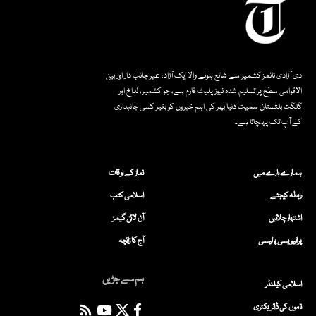
دی آزادی ٹائمز کشمیر سے شائع ہونے والا ایک آزاد، غیر جانب دار اور بین
الاقوامی سطح پر تسلیم شدہ نیوز پلیٹ فارم ہے، جو کشمیر، لداخ اور
گلگت بلتستان سمیت دنیا بھر کی اہم خبروں کو بغیر کسی جانبداری
کے آپ تک پہنچاتا ہے۔
ہمارے بارے میں
نماز کے اوقات
رابطہ کیجئے
اسلامی کتب
اشتہار چلائیں
آن لائن گیمز
پرائیویسی پالیسی
آج کا زائچہ
ہم سے جڑیں
اسلامی کیلنڈر
ناموں کی ڈائریکٹری