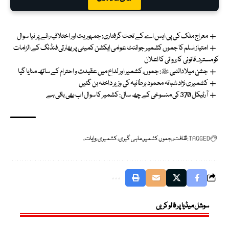
معراج ملک کی پی ایس اے کے تحت گرفتاری: جمہوریت اور اختلافِ رائے پر نیا سوال
امتیاز اسلم کا جموں کشمیر جوائنٹ عوامی ایکشن کمیٹی پر بھارتی فنڈنگ کے الزامات
کو مسترد، قانونی کارروائی کا اعلان
جشنِ میلادالنبی ﷺ: جموں، کشمیر اور لداخ میں عقیدت و احترام کے ساتھ منایا گیا
کشمیری نژاد شبانہ محمود برطانیہ کی وزیر داخلہ بن گئیں
آرٹیکل 370 کی منسوخی کے چھ سال: کشمیر کا سوال اب بھی باقی ہے
TAGGED:
ثقافت،
جموں کشمیر
ماہی گیری، کشمیری روایات،
سوشل میڈیا پر فالو کریں