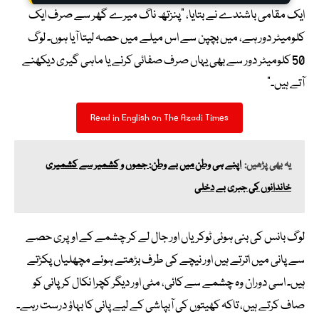
ایک مقامی باشندے نے بتایا، “پنزتھ ناگ میرے گھر سے صرف ایک
کلومیٹر دور ہے، میں بچپن سے اس میلے میں حصہ لیتا آیا ہوں۔ لوگ
50 کلومیٹر دور سے بھی یہاں صرف صفائی کرنے یا ماہی گیری دیکھنے
آتے ہیں۔”
Read in English on The Azadi Times
یہ بھی پڑھیں:
اپنے ہی وطن میں بے وطن: جموں و کشمیر سے کشمیری
خاندانوں کی جبری بے دخلی
لوگ بانس کی بنی ہوئی ٹوکریاں اور جال لے کر چشمے کے اوپری حصے
سے پانی میں اترتے ہیں اور نیچے کی طرف بڑھتے ہوئے مچھلیاں پکڑتے
ہیں۔ اسی دوران وہ چشمے سے کائی، مٹی اور دیگر کچرا نکال کر پانی کو
صاف کرتے ہیں، تاکہ کھیتوں کی آبپاشی کے لیے پانی کا بہاؤ درست رہے۔