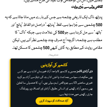
ہفتے میں۔ اس دن کو مقامی لوگ عید کی طرح مناتے ہیں۔
ثقافتی ورثے سے جُڑی روایت
پنزتھ ناگ ایک تاریخی چشمہ ہے جس کے بارے میں مانا جاتا ہے کہ یہ
500 چشموں سے جُڑا ہوا ہے۔ لفظ “پنزتھ” دراصل دو الفاظ “پانچ” اور
“ہاتھ” سے مل کر بنا ہے، جو 500 کی علامت ہے، جبکہ “ناگ” کا
مطلب ہے چشمہ۔ اگرچہ آج صرف چند چشمے نظر آتے ہیں، لیکن
مقامی روایت کے مطابق، یہ گاؤں کبھی 500 چشموں کا مسکن تھا۔
حمایتی پیغام
کشمیر کی آواز بنیں
دی آزادی ٹائمز
جموں و کشمیر کا واحد آزاد خبررساں ادارہ ہے جو کسی
بھی حکومت، سیاسی جماعت یا نجی ادارے کے دباؤ سے آزاد ہو کر وہ
خبریں سامنے لاتا ہے جو واقعی اہم ہوتی ہیں۔ آپ کا معمولی سا تعاون
بھی ہمیں آزاد رکھنے اور انسانی حقوق، آزادی اور انصاف پر رپورٹنگ
جاری رکھنے میں مدد دیتا ہے۔
آزاد صحافت کو سپورٹ کریں