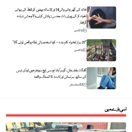
خالہ کے گھر جانے والی14 اور 11سالہ بہنوں کو لفظ کے بہانے
اغواہ کر کے پوری رات جنسی زیادتی کرنے والا وحشی درندہ
گرفتار
آزاد کشمیر
“37 ہزار تنخواہ کا وعدہ – کیا استحصالی نظام واقعی ٹوٹے گا؟”
آزاد کشمیر
گلگت بلتستان: گوہرآباد ایم سی ایچ سینٹر میں لیڈی نرس
کے ساتھ ہراسانی اور تشدد کا المناک واقعہ
گلگت بلتستان
اسی بارے میں