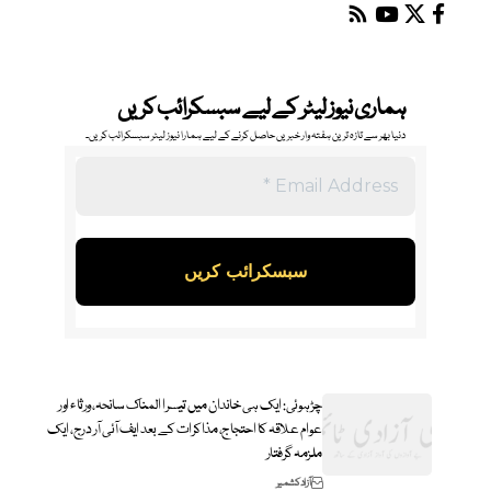
ہماری نیوز لیٹر کے لیے سبسکرائب کریں
دنیا بھر سے تازہ ترین ہفتہ وار خبریں حاصل کرنے کے لیے ہمارا نیوز لیٹر سبسکرائب کریں۔
چڑہوئی: ایک ہی خاندان میں تیسرا المناک سانحہ، ورثاء اور
عوام علاقہ کا احتجاج، مذاکرات کے بعد ایف آئی آر درج، ایک
ملزمہ گرفتار
آزاد کشمیر