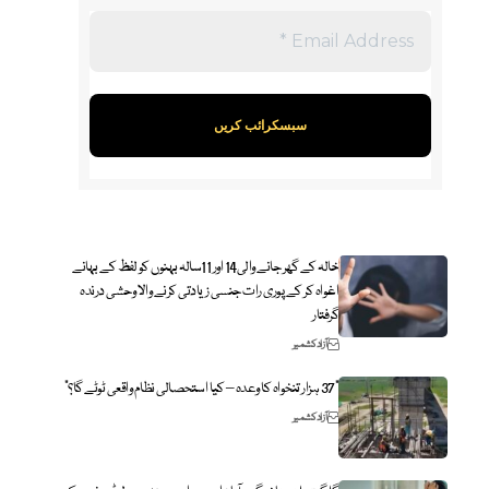
خالہ کے گھر جانے والی14 اور 11سالہ بہنوں کو لفظ کے بہانے
اغواہ کر کے پوری رات جنسی زیادتی کرنے والا وحشی درندہ
گرفتار
آزاد کشمیر
“37 ہزار تنخواہ کا وعدہ – کیا استحصالی نظام واقعی ٹوٹے گا؟”
آزاد کشمیر