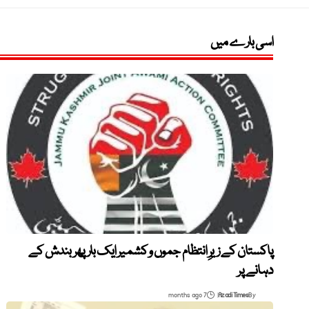
اسی بارے میں
پاکستان کے زیرِ انتظام جموں و کشمیر ایک بار پھر بندش کے
دہانے پر
7 months ago
Azadi Times
By