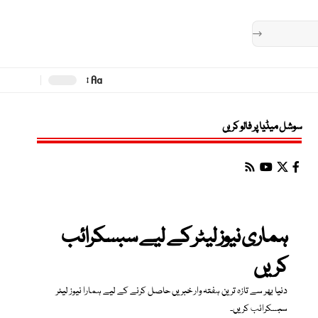
Aa
Font
Resizer
سوشل میڈیا پر فالو کریں
ہماری نیوز لیٹر کے لیے سبسکرائب
کریں
دنیا بھر سے تازہ ترین ہفتہ وار خبریں حاصل کرنے کے لیے ہمارا نیوز لیٹر
سبسکرائب کریں۔