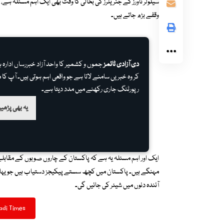
سیلولر ٹاورز کے جنریٹرز کی بحالی کا وقت بھی ایک اہم مسئلہ ہ
وقفے بڑھ جاتے ہیں۔
دی آزادی ٹائمز
جموں و کشمیر کا واحد آزاد خبررساں ادار
کر وہ خبریں سامنے لاتا ہے جو واقعی اہم ہوتی ہیں۔ آپ کا م
رپورٹنگ جاری رکھنے میں مدد دیتا ہے۔
یہ بھی پڑھیں
ایک اور اہم مسئلہ یہ ہے کہ پاکستان کے چاروں صوبوں کے مقابلے 
مہنگے ہیں۔ پاکستان میں کچھ سستے پیکیجز دستیاب ہیں جو یہاں 
آئندہ دنوں میں شیئر کی جائیں گی۔
adi Times