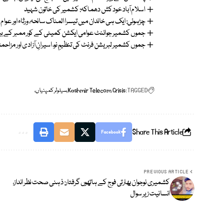
اسلام آباد خودکش دھماکہ: کشمیر کی خاتون شہید
چڑہوئی: ایک ہی خاندان میں تیسرا المناک سانحہ، ورثاء اور عوام 
جموں کشمیر جوائنٹ عوامی ایکشن کمیٹی کے کور ممبر کے بیان
جموں کشمیر لبریشن فرنٹ کی تنظیمِ نو، اسیرانِ آزادی اور مزاح
TAGGED:
Kashmir Telecom Crisis
سیلولر کمپنیاں،
Share This Article
Facebook
PREVIOUS ARTICLE
کشمیری نوجوان بھارتی فوج کے ہاتھوں گرفتار: ذہنی صحت نظر انداز،
انسانیت زیر سوال