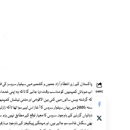
پاکستان کے زیر انتظام آزاد جموں و کشمیر میں سیلولر سروسز کی فر
اب موبائل کمپنیوں کو مناسب وقت دیا جائے گا تاکہ وہ اپنی خدمات
SHARE
کہ گزشتہ بیس سالوں میں کئی بین الاقوامی اور ملٹی نیشنل کمپنی
سنہ 2005 میں یہاں سیلولر سروس کا آغاز اس لیے ہوا تھا تاک
دہائیاں گزرنے کے باوجود، سروس کا معیار توقع کے مطابق نہیں بڑھ
بھی سگنل غائب ہو جاتے ہیں، اور مہنگے پیکیجز کے باوجود صار