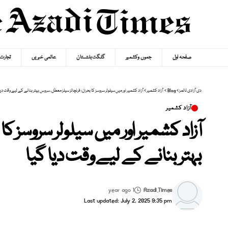
صفحہ اول
جموں وکشمیر
گلگت بلتستان
عالمی خبریں
تجارت
دی آزادی ٹائمز
>
Blog
>
آزاد کشمیر
>
آزاد کشمیر اور میں سیلولر سروسز کا بحران: فرنچائز سیلز معطل، سروس بہتر بنانے کے لیے وقت دیا
آزاد کشمیر
آزاد کشمیر اور میں سیلولر سروسز کا
بہتر بنانے کے لیے وقت دیا گیا
1 year ago
Azadi Times
Last updated: July 2, 2025 9:35 pm