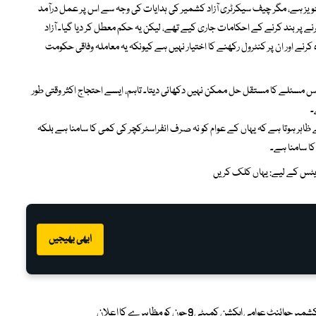
جویز ہے، مگر چیف سیکرٹری آزاد کشمیر کی ہدایات کی وجہ سے اس پر عمل درآمد
ے پر بند کرنے کے احکامات جاری کیے تھے، لیکن یہ حکم معطل کر دیا گیا۔ آزاد
ے اور ان پر کنٹرول رکھنے کا اختیار نہیں ہے کیونکہ یہ معاملہ وفاقی حکومت
 مسئلے کا مستقل حل ممکن نہیں دکھائی دیتا۔ تاہم، ایسے احتجاج اکثر وقتی طور
۔
اہر ہوتا ہے کہ یہاں کے عوام کو نہ صرف انفراسٹرکچر کی کمی کا سامنا ہے بلکہ
ا سامنا ہے۔
پڈیٹس کے لیے:
یہاں کلک کریں
ابھی بھیجیں
وامی ایکشن کمیٹی 9 جون کو مظاہرے کا اعلان