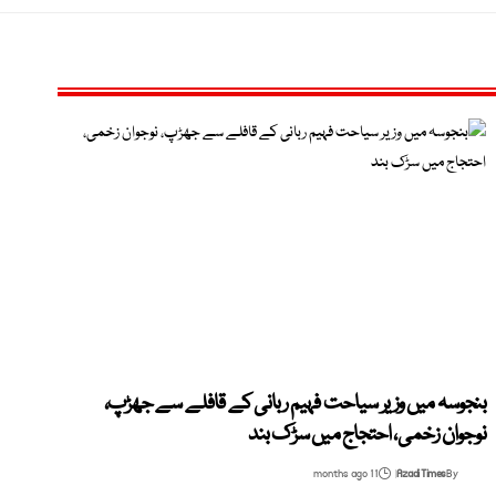
بنجوسہ میں وزیر سیاحت فہیم ربانی کے قافلے سے جھڑپ،
نوجوان زخمی، احتجاج میں سڑک بند
11 months ago
Azadi Times
By