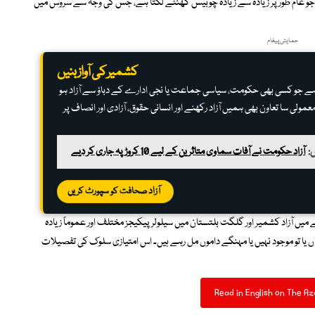
ے، جو عام طور پر زیادہ سے زیادہ چوبیس گھنٹے لگتا ہے، جس کی وجہ سے سروس میں
حمایتی پیغام
کشمیر کی آواز بنیں
ہ ہے جو کسی بھی حکومت، سیاسی جماعت یا نجی ادارے کے دباؤ سے آزاد ہو
عمولی سا تعاون بھی ہمیں آزاد رکھنے اور انسانی حقوق، آزادی اور انصاف پر
:
آزاد حکومت نے آفات سماوی متاثرین کے لیے 10 کروڑ پہ جاری کر دیے
آزاد صحافت کو سپورٹ کریں
میں آزاد کشمیر اور گلگت بلتستان میں سیلولر پیکیجز مختلف اور عموماً زیادہ
یا تو موجود نہیں یا مہنگے داموں مل رہے ہیں۔ اس امتیازی سلوک کی تفصیلات
Read in English on The Az