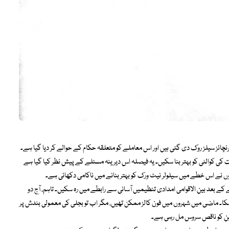
نچائز سیلز روک دی گئی ہیں اور اس معاملے کو متعلقہ حکام کے حوالے کر دیا گیا ہے۔
 کی کوالٹی کو بہتر بنا سکیں۔ یہ فیصلہ اس دیرینہ مسئلے کے پیش نظر کیا گیا ہے
وں نے اس خطے میں سیلولر نیٹ ورک کو بہتر بنانے میں ناکامی دکھائی ہے۔
ہ زلزلے کے بعد بین الاقوامی امدادی تنظیمیں آسانی سے رابطے میں رہ سکیں۔ تاہم، آج دو
 سکا۔ ماضی میں شہروں میں فون کالز ممکن تھیں، مگر اب تو بجلی کی معمولی بندش پر
فین کو ناقص سروس مل رہی ہے۔