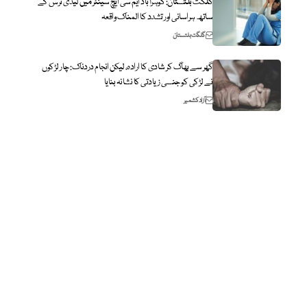
گلگت بلتستان: گوہرآباد ایم سی ایچ سینٹر میں لیڈی نرس کے
ساتھ ہراسانی اور تشدد کا المناک واقعہ
گلگت بلتستان
گھر سے بھاگ کر شادی کا ارادہ، لیکن انجام دردناک: چار لڑکوں
نے لڑکی کو جنسی زیادتی کا نشانہ بنایا
آزاد کشمیر