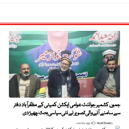
جموں کشمیر جوائنٹ عوامی ایکشن کمیٹی کے مظفرآباد دفتر
سے سامنے آنے والی تصویر نے نئی سیاسی بحث چھیڑ دی
8 months ago
Azadi Times
By