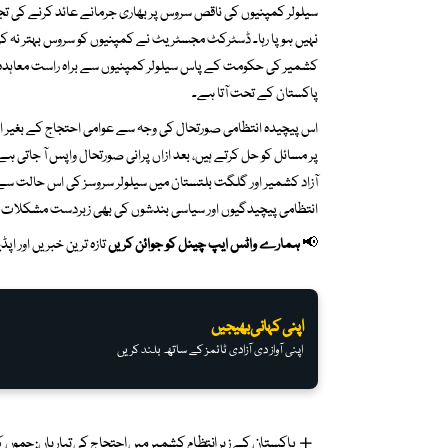
سیلولر کمپنیوں کی ناقص سروس پر بھاری جرمانے عائد کرنے کی ت
نہیں ہو پا رہا۔ ڈسٹرکٹ مجسٹریٹ نے کمپنیوں کو سروس بہتر نہ کرن
کشمیر کی حکومت کے پاس سیلولر کمپنیوں سے براہ راست معاہدہ کرن
پاکستان کے تحت آتا ہے۔
اس پیچیدہ انتظامی صورتحال کی وجہ سے عوامی احتجاج کے بغیر اس
پر مسائل کو حل کرتے ہیں، بعد ازاں پرانی صورتحال واپس آ جاتی ہے
آزاد کشمیر اور گلگت بلتستان میں سیلولر سروسز کی اس حالت سے ظ
انتظامی پیچیدگیوں اور سیاسی بندشوں کی بھی زبردست مشکلات ک
📢
ہمارے واٹس ایپ چینل کو جوائن کریں
تازہ ترین خبریں اور ا
اپنی کہانی بھیجیں
اپنی آواز دی آزادی ٹائمز کے ساتھ بلند کریں
پاکستان کے زیر انتظام کشمیر میں احتجاج کی تیاریاں: جموں کشمیر جوائنٹ ع