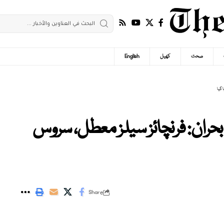
صحت
کھیل
English
 گیا
 بحران: فرنچائز سیلز معطل، سروس
Share