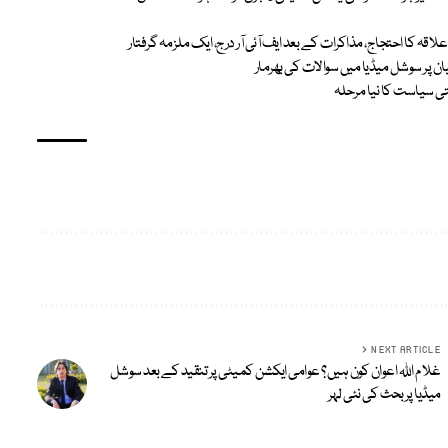
علاقہ کا احتجاج، مذاکرات کے بعد ایف آئی آر درج، ایک ملزمہ گرفتار
 پر سوشل میڈیا میں سوالات کی بھرمار
متی سیاست کا نیا مرحلہ
NEXT ARTICLE
غلام اللہ اعوان کون ہیں؟ عوامی ایکشن کمیٹی پر تنقید کے بعد سوشل
میڈیا پر بحث کی نئی لہر