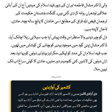
والی ڈاکٹر مشال فاطمہ اور ان کے دیور فہد اسلام کی میتیں آج ان کے آبائی
علاقے لودھراں روانہ کر دی گئی ہیں۔ گلگت بلتستان حکومت کے
ترجمان فیض اللہ فراق کے مطابق اسی خاندان کا پانچ سالہ بچہ، حادی،
تاحال لاپتہ ہے۔
دل کو چیر دینے والا منظر اس وقت پیش آیا جب سیلابی ریلا اچانک آیا۔
ڈاکٹر مشال اپنی گود میں موجود بیٹے کو بچانے کی کوشش میں تھیں،
جب فہد اسلام ان کی مدد کو لپکے، مگر تیز بہاؤ نے دونوں کو بہا دیا۔ بعد
ازاں دونوں کی لاشیں کئی کلومیٹر دور ملیں۔ حادی کا کوئی سراغ اب تک
نہیں ملا۔
حمایتی پیغام
کشمیر کی آواز بنیں
دی آزادی ٹائمز
جموں و کشمیر کا واحد آزاد خبررساں ادارہ ہے جو کسی
بھی حکومت، سیاسی جماعت یا نجی ادارے کے دباؤ سے آزاد ہو کر وہ
خبریں سامنے لاتا ہے جو واقعی اہم ہوتی ہیں۔ آپ کا معمولی سا تعاون