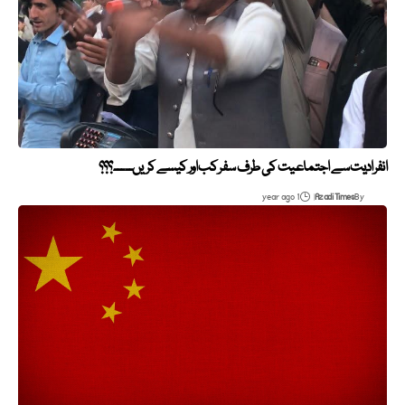
انفرادیت سے اجتماعیت کی طرف سفر کب اور کیسے کریں۔۔۔۔۔؟؟؟
1 year ago
Azadi Times
By