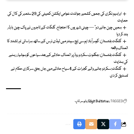
ابراہیم نگری کی جموں کشمیر جوائنٹ عوامی ایکشن کمیٹی کی 29 ستمبر کی کال کی
حمایت
ہمیں چین جانے دو” — چینی شہریوں کا احتجاج، گلگت کے تاجروں نے پاک چین بارڈر
بند کر دیا
گلگت بلتستان: گوہرآباد ایم سی ایچ سینٹر میں لیڈی نرس کے ساتھ ہراسانی اور تشدد کا
المناک واقعہ
گلگت بلتستان: جگلوٹ سکردو روڈ پر المناک حادثے کے بعد سیاحوں کو ہوشیار رہنے
کی ہدایت
گلگت: سکردو جانے والے گجرات کے 4 سیاح حادثے میں جاں بحق، سرکاری حکام نے
تصدیق کر دی
TAGGED:
Gilgit Baltistan
بابو سر ٹاپ