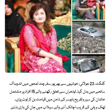
گلگت، 23 جولائی: خوشیوں سے بھرپور سفر چند لمحوں میں اندوہناک
سانحے میں بدل گیا۔ لودھراں سے تعلق رکھنے والے 15 افراد پر مشتمل
خاندان کی سیر و تفریح بابوسر کے دامن میں قیامت بن کر ٹوٹ پڑی۔
تھک ویلی کے قریب اچانک آنے والے سیلاب میں جان کی بازی ہارنے