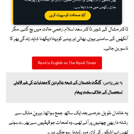
بھی ہمیں آزاد رکھنے اور انسانی حقوق، آزادی اور انصاف پر رپورٹنگ
جاری رکھنے میں مدد دیتا ہے۔
آزاد صحافت کو سپورٹ کریں
ڈاکٹر مشال کے شوہر، ڈاکٹر سعد اسلام، زخمی حالت میں بچ گئے، مگر
آنکھوں کے سامنے بیوی، بھائی اور بیٹے کو بہتا دیکھنا شاید زندگی بھر کا
ناسور بن جائے۔
Read in English on The Azadi Times
یہ بھی پڑھیں:
گلگت بلتستان کے شیعہ عالم دین کا معدنیات کی غیر قانونی
استحصال کے خلاف سخت پیغام
یہ خاندان طویل عرصے بعد ایک ساتھ جمع ہوا تھا، بیرونِ ملک سے
رشتہ دار بھی چھٹیوں پر آئے تھے۔ وہ لمحات جو قہقہوں سے بھرے ہونے
تھے، اب اشکوں کی لڑی میں تبدیل ہو چکے ہیں۔