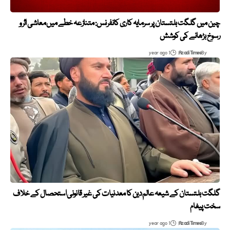
چین میں گلگت بلتستان پر سرمایہ کاری کانفرنس: متنازعہ خطے میں معاشی اثر و
رسوخ بڑھانے کی کوشش
1 year ago
Azadi Times
By
گلگت بلتستان کے شیعہ عالم دین کا معدنیات کی غیر قانونی استحصال کے خلاف
سخت پیغام
1 year ago
Azadi Times
By