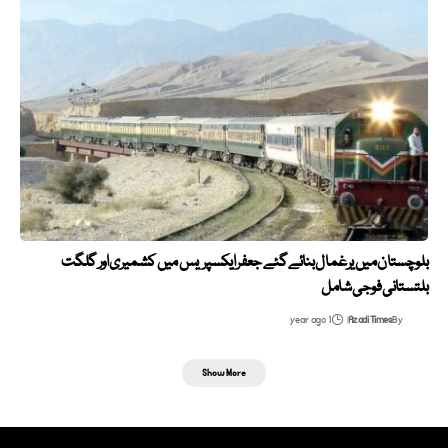
بلوچستان میں یرغمال بنائے گئے جعفر ایکسپریس میں کشمیری اور گلگت
بلتستانی فوجی شامل
1 year ago
Azadi Times
By
Show More