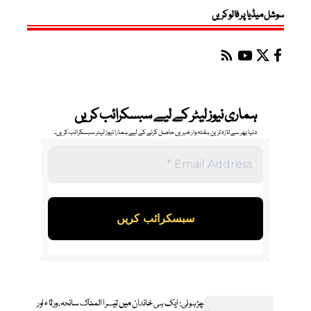
سوشل میڈیا پر فالو کریں
ہماری نیوز لیٹر کے لیے سبسکرائب کریں
دنیا بھر سے تازہ ترین ہفتہ وار خبریں حاصل کرنے کے لیے ہمارا نیوز لیٹر سبسکرائب کریں۔
چڑہوئی: ایک ہی خاندان میں تیسرا المناک سانحہ، ورثاء اور