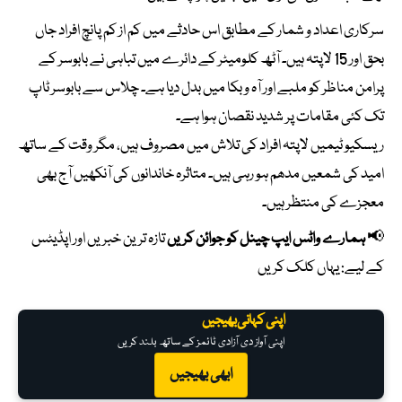
سرکاری اعداد و شمار کے مطابق اس حادثے میں کم از کم پانچ افراد جاں
بحق اور 15 لاپتہ ہیں۔ آٹھ کلومیٹر کے دائرے میں تباہی نے بابوسر کے
پرامن مناظر کو ملبے اور آہ و بکا میں بدل دیا ہے۔ چلاس سے بابوسر ٹاپ
تک کئی مقامات پر شدید نقصان ہوا ہے۔
ریسکیو ٹیمیں لاپتہ افراد کی تلاش میں مصروف ہیں، مگر وقت کے ساتھ
امید کی شمعیں مدھم ہو رہی ہیں۔ متاثرہ خاندانوں کی آنکھیں آج بھی
معجزے کی منتظر ہیں۔
📢
ہمارے واٹس ایپ چینل کو جوائن کریں
تازہ ترین خبریں اور اپڈیٹس
کے لیے:
یہاں کلک کریں
اپنی کہانی بھیجیں
اپنی آواز دی آزادی ٹائمز کے ساتھ بلند کریں
ابھی بھیجیں