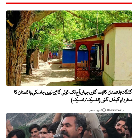
گلگت بلتستان کا ایسا گاؤں جہاں آج تک کوئی گاڑی نہیں جا سکی،پاکستان کا
منفرد اورگینک گاؤں (نانسوک/ ننسوک)
1 year ago
Azadi Times
By