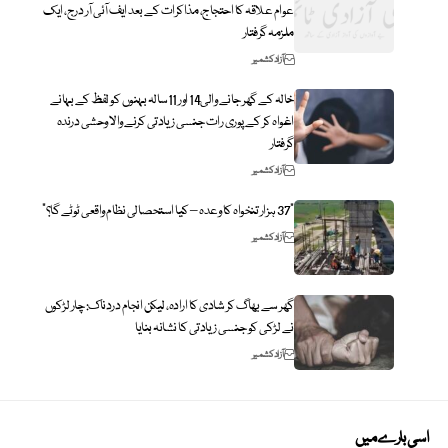
عوام علاقہ کا احتجاج، مذاکرات کے بعد ایف آئی آر درج، ایک
ملزمہ گرفتار
آزاد کشمیر
خالہ کے گھر جانے والی14 اور 11سالہ بہنوں کو لفظ کے بہانے
اغواہ کر کے پوری رات جنسی زیادتی کرنے والا وحشی درندہ
گرفتار
آزاد کشمیر
“37 ہزار تنخواہ کا وعدہ – کیا استحصالی نظام واقعی ٹوٹے گا؟”
آزاد کشمیر
گھر سے بھاگ کر شادی کا ارادہ، لیکن انجام دردناک: چار لڑکوں
نے لڑکی کو جنسی زیادتی کا نشانہ بنایا
آزاد کشمیر
اسی بارے میں