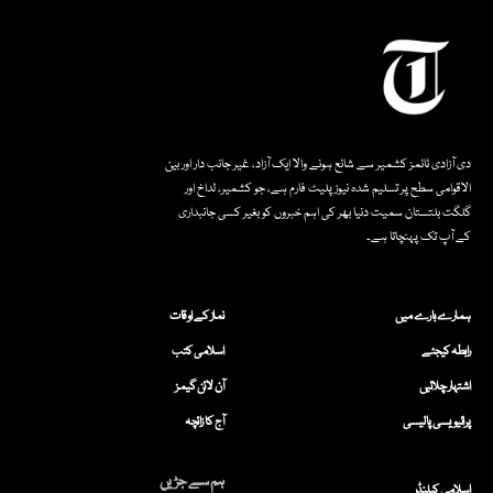
دی آزادی ٹائمز کشمیر سے شائع ہونے والا ایک آزاد، غیر جانب دار اور بین
الاقوامی سطح پر تسلیم شدہ نیوز پلیٹ فارم ہے، جو کشمیر، لداخ اور
گلگت بلتستان سمیت دنیا بھر کی اہم خبروں کو بغیر کسی جانبداری
کے آپ تک پہنچاتا ہے۔
ہمارے بارے میں
نماز کے اوقات
رابطہ کیجئے
اسلامی کتب
اشتہار چلائیں
آن لائن گیمز
پرائیویسی پالیسی
آج کا زائچہ
ہم سے جڑیں
اسلامی کیلنڈر