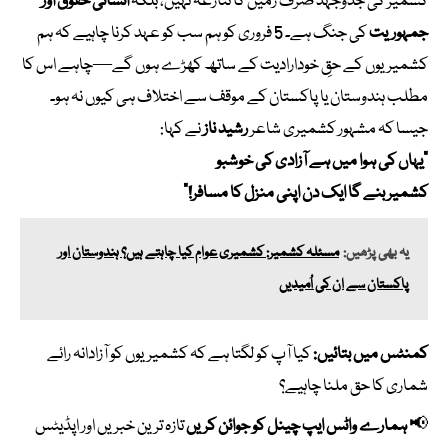
کشمیر کی جدوجہد صرف زمین کا تنازعہ نہیں، بلکہ
انسانی حقوق اور
جمہوریت
کی جنگ ہے۔ 5 فروری کو ہم سب کو عہد کرنا چاہیے کہ ہم
کشمیریوں کے حقِ خودارادیت کے ساتھ کھڑے ہوں گے—چاہے اس کا
مطلب ہندوستان یا پاکستان کے موقف سے اختلاف ہی کیوں نہ ہو۔
جیسا کہ مشہور کشمیری شاعر
رشید ناز
نے کہا:
“یہاں کی ہوا میں ہے آزادی کی خوشبو
کشمیر بنے گا ایک دن اپنی منزل کا مسافر!”
یہ بھی پڑھیں:
مسئلہ کشمیر: کشمیری عوام کیا چاہتے ہیں؟ ہندوستان اور
پاکستان سے ان کی اُمیدیں
کمنٹس میں بتائیں:
کیا آپ کو لگتا ہے کہ کشمیریوں کو آزادانہ رائے
شماری کا حق ملنا چاہیے؟
📢
ہمارے واٹس ایپ چینل کو جوائن کریں
تازہ ترین خبریں اور اپڈیٹس