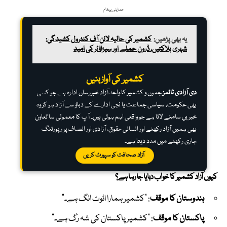
حمایتی پیغام
یہ بھی پڑھیں:
کشمیر کی حالیہ لائن آف کنٹرول کشیدگی:
شہری ہلاکتیں، ڈرون حملے اور سیزفائر کی امید
کشمیر کی آواز بنیں
دی آزادی ٹائمز
جموں و کشمیر کا واحد آزاد خبررساں ادارہ ہے جو کسی
بھی حکومت، سیاسی جماعت یا نجی ادارے کے دباؤ سے آزاد ہو کر وہ
خبریں سامنے لاتا ہے جو واقعی اہم ہوتی ہیں۔ آپ کا معمولی سا تعاون
بھی ہمیں آزاد رکھنے اور انسانی حقوق، آزادی اور انصاف پر رپورٹنگ
جاری رکھنے میں مدد دیتا ہے۔
آزاد صحافت کو سپورٹ کریں
کیوں آزاد کشمیر کا خواب دبایا جا رہا ہے؟
ہندوستان کا موقف
: “کشمیر ہمارا اٹوٹ انگ ہے۔”
پاکستان کا موقف
: “کشمیر پاکستان کی شہ رگ ہے۔”