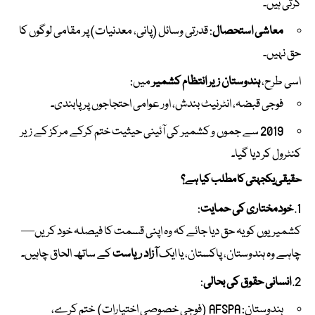
کرتی ہیں۔
معاشی استحصال
: قدرتی وسائل (پانی، معدنیات) پر مقامی لوگوں کا
حق نہیں۔
اسی طرح،
ہندوستان زیر انتظام کشمیر
میں:
فوجی قبضہ، انٹرنیٹ بندش، اور عوامی احتجاجوں پر پابندی۔
2019 سے جموں و کشمیر کی آئینی حیثیت ختم کرکے مرکز کے زیر
کنٹرول کر دیا گیا۔
حقیقی یکجہتی کا مطلب کیا ہے؟
خودمختاری کی حمایت
:
کشمیریوں کو یہ حق دیا جائے کہ وہ اپنی قسمت کا فیصلہ خود کریں—
چاہے وہ ہندوستان، پاکستان، یا ایک
آزاد ریاست
کے ساتھ الحاق چاہیں۔
انسانی حقوق کی بحالی
:
ہندوستان: AFSPA (فوجی خصوصی اختیارات) ختم کرے،