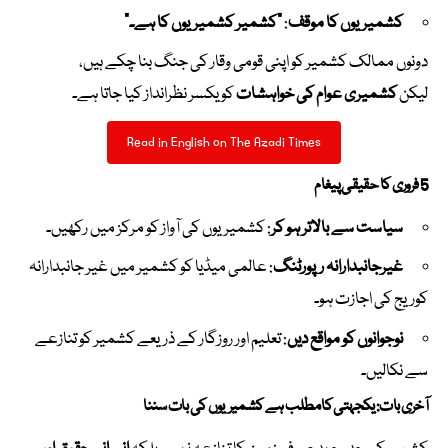
کشمیریوں کا موقف
:
“کشمیر کشمیریوں کا ہے۔”
دونوں ممالک کشمیر کو اپنی قومی وقار کی جنگ بنا چکے ہیں،
لیکن
کشمیری عوام کی خواہشات
کو یکسر نظرانداز کیا جاتا ہے۔
Read in English on The Azadi Times
5 فروری کا حقیقی پیغام
سیاست سے بالاتر ہو کر
: کشمیریوں کی آواز کو مرکز میں رکھیں۔
غیرجانبدارانہ رپورٹنگ
: عالمی میڈیا کو کشمیر میں غیر جانبدارانہ
کوریج کی اجازت ہو۔
نوجوانوں کو مواقع دیں
: تعلیم اور روزگار کے ذریعے کشمیر کو تنازعے
سے نکالیں۔
آخری بات: یکجہتی کا مطلب ہے کشمیریوں کی بات سننا