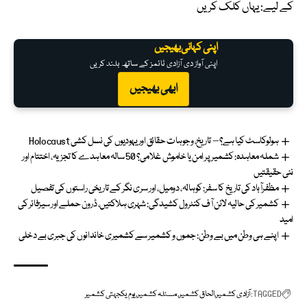
کے لیے:
یہاں کلک کریں
اپنی کہانی بھیجیں
اپنی آواز دی آزادی ٹائمز کے ساتھ بلند کریں
ابھی بھیجیں
ہولوکاسٹ کیا ہے؟ – تاریخ، وجوہات حقائق اور یہودیوں کی نسل کشی Holocaust
شملہ معاہدہ: کشمیر پر امن یا خاموش غلامی؟ 50 سالہ معاہدے کا تجزیہ، اختتام اور
نئی حقیقتیں
مظفرآباد کی تاریخ کا سفر: کوہالہ، دومیل، اور سری نگر کے تاریخی راستوں کی تفصیل
کشمیر کی حالیہ لائن آف کنٹرول کشیدگی: شہری ہلاکتیں، ڈرون حملے اور سیزفائر کی
امید
اپنے ہی وطن میں بے وطن: جموں و کشمیر سے کشمیری خاندانوں کی جبری بے دخلی
TAGGED:
آزادی کشمیر
الحاق کشمیر
مسئلہ کشمیر
یوم یکجہتی کشمیر