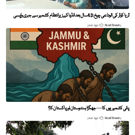
ثریا کوثر کی الوداعی چیخ: 43 سال بعد انڈیا کے زیرانتظام کشمیر سے جبری واپسی
1 year ago
Azadi Times
By
پانی کشمیریوں کا — جھگڑا ہندوستان اور پاکستان کا؟
1 year ago
Azadi Times
By