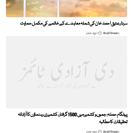
سردار عتیق احمد خان کی شملہ معاہدے کے خاتمے کی مکمل حمایت
1 year ago
Azadi Times
By
پہلگام حملہ: جموں و کشمیر میں 1500 گرفتار، کشمیری رہنماؤں کا آزادانہ
تحقیقات کا مطالبہ
1 year ago
Azadi Times
By