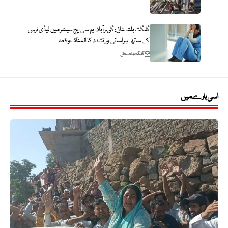
گلگت بلتستان: گوہرآباد ایم سی ایچ سینٹر میں لیڈی نرس
کے ساتھ ہراسانی اور تشدد کا المناک واقعہ
گلگت بلتستان
اسی بارے میں