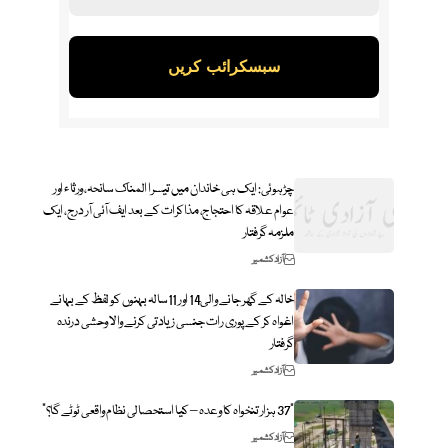
چڑہوئی: ایک ہی خاندان میں تیسرا المناک سانحہ، ورثاء اور
عوام علاقہ کا احتجاج، مذاکرات کے بعد ایف آئی آر درج، ایک
ملزمہ گرفتار
آزاد کشمیر
خالہ کے گھر جانے والی14 اور 11سالہ بہنوں کو لفظ کے بہانے
اغواہ کر کے پوری رات جنسی زیادتی کرنے والا وحشی درندہ
گرفتار
آزاد کشمیر
“37 ہزار تنخواہ کا وعدہ – کیا استحصالی نظام واقعی ٹوٹے گا؟”
آزاد کشمیر