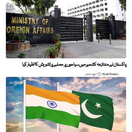
پاکستان نے متنازعہ کشمیر میں سیاحوں پر حملے پر تشویش کا اظہار کیا
1 year ago
Azadi Times
By