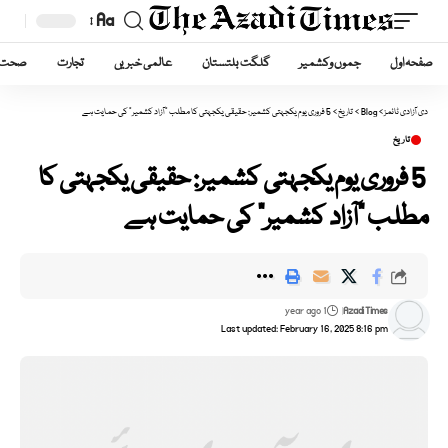
Aa
Font
صفحہ اول
جموں وکشمیر
گلگت بلتستان
عالمی خبریں
تجارت
صحت
Resizer
دی آزادی ٹائمز
>
Blog
>
تاریخ
>
5 فروری یوم یکجہتی کشمیر: حقیقی یکجہتی کا مطلب “آزاد کشمیر” کی حمایت ہے
تاریخ
5 فروری یوم یکجہتی کشمیر: حقیقی یکجہتی کا
مطلب “آزاد کشمیر” کی حمایت ہے
1 year ago
Azadi Times
Last updated: February 16, 2025 8:16 pm