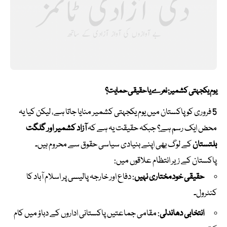
یوم یکجہتی کشمیر: نعرے یا حقیقی حمایت؟
5 فروری کو پاکستان میں یوم یکجہتی کشمیر منایا جاتا ہے، لیکن کیا یہ
محض ایک رسم ہے؟ جبکہ حقیقت یہ ہے کہ
آزاد کشمیر اور گلگت
بلتستان
کے لوگ بھی اپنے بنیادی سیاسی حقوق سے محروم ہیں۔
پاکستان کے زیر انتظام علاقوں میں:
حقیقی خودمختاری نہیں
: دفاع اور خارجہ پالیسی پر اسلام آباد کا
کنٹرول۔
انتخابی دھاندلی
: مقامی جماعتیں پاکستانی اداروں کے دباؤ میں کام