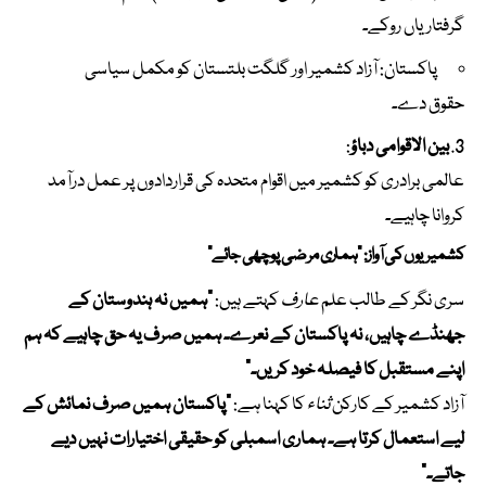
گرفتاریاں روکے۔
پاکستان: آزاد کشمیر اور گلگت بلتستان کو مکمل سیاسی
حقوق دے۔
بین الاقوامی دباؤ
:
عالمی برادری کو کشمیر میں اقوام متحدہ کی قراردادوں پر عمل درآمد
کروانا چاہیے۔
کشمیریوں کی آواز: “ہماری مرضی پوچھی جائے”
سری نگر کے طالب علم
عارف
کہتے ہیں:
“ہمیں نہ ہندوستان کے
جھنڈے چاہیں، نہ پاکستان کے نعرے۔ ہمیں صرف یہ حق چاہیے کہ ہم
اپنے مستقبل کا فیصلہ خود کریں۔”
آزاد کشمیر کے کارکن
ثناء
کا کہنا ہے:
“پاکستان ہمیں صرف نمائش کے
لیے استعمال کرتا ہے۔ ہماری اسمبلی کو حقیقی اختیارات نہیں دیے
جاتے۔”