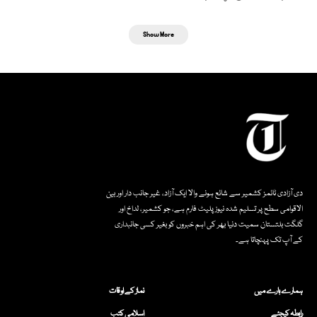
Show More
دی آزادی ٹائمز کشمیر سے شائع ہونے والا ایک آزاد، غیر جانب دار اور بین
الاقوامی سطح پر تسلیم شدہ نیوز پلیٹ فارم ہے، جو کشمیر، لداخ اور
گلگت بلتستان سمیت دنیا بھر کی اہم خبروں کو بغیر کسی جانبداری
کے آپ تک پہنچاتا ہے۔
ہمارے بارے میں
نماز کے اوقات
رابطہ کیجئے
اسلامی کتب