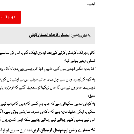
تھے۔
adi Times
یہ بھی پڑھیں:
احسان کا بدلہ احسان کہانی
کافی دیر تک کوشش کرنے کے بعد لومڑی تھک گئی۔ اس کی سانسیں پ
تسلی دیتے ہوئے کہا:
“شاید یہ انگور کھٹے ہوں گے۔ انہیں کھا کر ویسے بھی مزہ نہ آتا۔ ب
یہ کہہ کر لومڑی وہاں سے چل دی۔ جاتے ہوئے اس نے اپنے دل کو یہ 
دوسرے جانوروں نے اس کا حال دیکھا تو سمجھ گئے کہ لومڑی اپنی 
سبق:
یہ کہانی ہمیں سکھاتی ہے کہ جب ہم کسی کام میں کامیاب نہیں ہو 
سکیں۔ لیکن حقیقت یہ ہے کہ ناکامی صرف عارضی ہوتی ہے۔ اگر
اس لیے ہمیں کبھی بہانے نہیں بنانے چاہیے بلکہ اپنی کمزوریوں 
📢
ہمارے واٹس ایپ چینل کو جوائن کریں
تازہ ترین خبریں اور ا