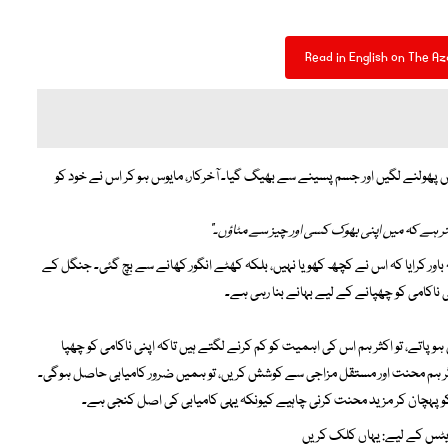
Read in English on The Az
ھولنے لگیں اور جسم پسینے سے بھیگ گیا۔ آخرکار، مایوس ہو کر اس نے خود کو
ہتر ہے کہ میں اپنی بھوک کسی اور چیز سے مٹاؤں۔”
باور کرایا کہ اس نے کچھ کھویا نہیں، بلکہ کھٹے انگور کھانے سے بچ گئی۔ جنگل کے
ناکامی کو چھپانے کے لیے بہانے بنا رہی ہے۔
پاتے، تو اکثر ہم اس کی اہمیت کو کم کرنے لگتے ہیں تاکہ اپنی ناکامی کو چھپا
 ہم محنت اور مستقل مزاجی سے کوشش کریں، تو ہمیں ضرور کامیابی حاصل ہوگی۔
کو پہچان کر مزید محنت کرنی چاہیے کیونکہ یہی کامیابی کی اصل کنجی ہے۔
پڈیٹس کے لیے:
یہاں کلک کریں