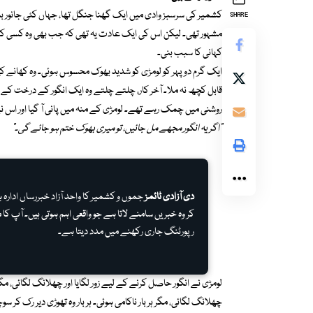
کشمیر کی سرسبز وادی میں ایک گھنا جنگل تھا، جہاں کئی جانور ب
SHARE
مشہور تھی۔ لیکن اس کی ایک عادت یہ تھی کہ جب بھی وہ کسی کام 
کہانی کا سبب بنی۔
ایک گرم دوپہر کو لومڑی کو شدید بھوک محسوس ہوئی۔ وہ کھانے 
قابل کچھ نہ ملا۔ آخر کار، چلتے چلتے وہ ایک انگور کے درخت کے
روشنی میں چمک رہے تھے۔ لومڑی کے منہ میں پانی آ گیا اور اس ن
“اگر یہ انگور مجھے مل جائیں، تو میری بھوک ختم ہو جائے گی۔”
دی آزادی ٹائمز
جموں و کشمیر کا واحد آزاد خبررساں ادار
کر وہ خبریں سامنے لاتا ہے جو واقعی اہم ہوتی ہیں۔ آپ کا م
رپورٹنگ جاری رکھنے میں مدد دیتا ہے۔
لومڑی نے انگور حاصل کرنے کے لیے زور لگایا اور چھلانگ لگائی، مگ
چھلانگ لگائی، مگر ہر بار ناکامی ہوئی۔ ہر بار وہ تھوڑی دیر رک کر