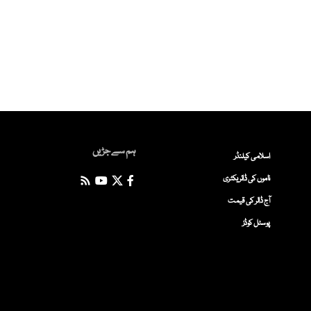
ہم سے جڑیں
اسلامی کیلنڈر
ناموں کی ڈائریکٹری
آج ڈالر کی قیمت
پوسٹل کوڈز