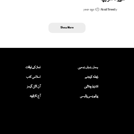
1 year ago
Azadi Times
By
Show More
ہمارے بارے میں
نماز کے اوقات
رابطہ کیجئے
اسلامی کتب
اشتہار چلائیں
آن لائن گیمز
پرائیویسی پالیسی
آج کا زائچہ