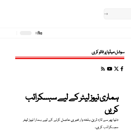
Aa
Font
Resizer
سوشل میڈیا پر فالو کریں
ہماری نیوز لیٹر کے لیے سبسکرائب
کریں
دنیا بھر سے تازہ ترین ہفتہ وار خبریں حاصل کرنے کے لیے ہمارا نیوز لیٹر
سبسکرائب کریں۔