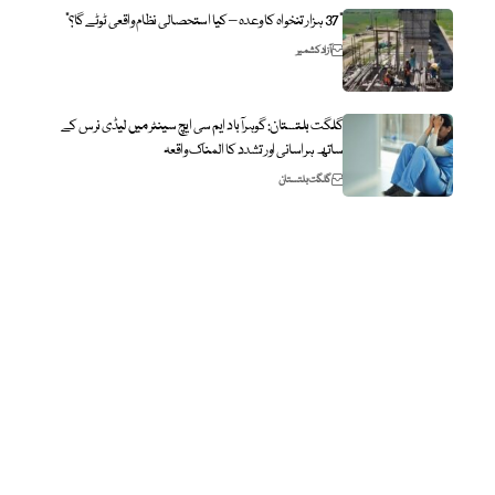
“37 ہزار تنخواہ کا وعدہ – کیا استحصالی نظام واقعی ٹوٹے گا؟”
آزاد کشمیر
گلگت بلتستان: گوہرآباد ایم سی ایچ سینٹر میں لیڈی نرس کے
ساتھ ہراسانی اور تشدد کا المناک واقعہ
گلگت بلتستان