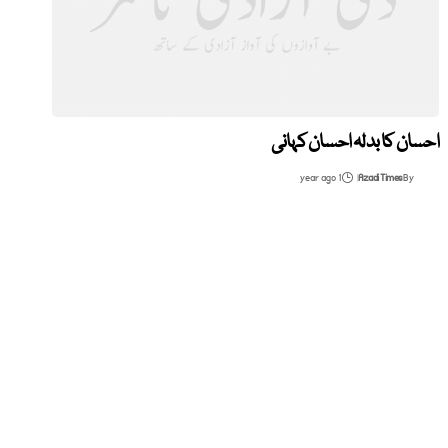
احسان کا بدلہ احسان کہانی
1 year ago
Azadi Times
By