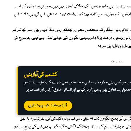
ستے تھے۔ انہی جانوروں میں ایک چالاک لومڑی بھی تھی، جو اپنی ہوشیاری کے لیے
میں ناکام ہوتی، تو اس کام یا چیز کو بےوقعت قرار دے دیتی۔ اس کی یہی عادت اس
کی تلاش میں جنگل کے مختلف راستوں پر بھٹکتی رہی، مگر کہیں بھی اسے کھانے کے
 پاس پہنچی۔ درخت پر تازہ اور رسیلے انگوروں کے خوشے لٹک رہے تھے، جو سورج کی
ے دل ہی دل میں سوچا:
حمایتی پیغام
کشمیر کی آواز بنیں
ہ ہے جو کسی بھی حکومت، سیاسی جماعت یا نجی ادارے کے دباؤ سے آزاد ہو
عمولی سا تعاون بھی ہمیں آزاد رکھنے اور انسانی حقوق، آزادی اور انصاف پر
آزاد صحافت کو سپورٹ کریں
ر اس کی پہنچ انگوروں تک نہ ہوئی۔ اس نے دوبارہ کوشش کی، پھر تیسری بار بھی
 سوچتی اور پھر نئے عزم کے ساتھ چھلانگ لگاتی، مگر انگور اب بھی اس کی پہنچ سے دور