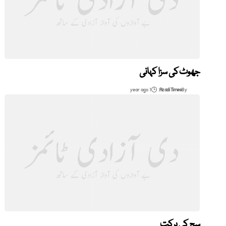
جھوٹ کی سزا کہانی
1 year ago
Azadi Times
By
سچ کی برکت