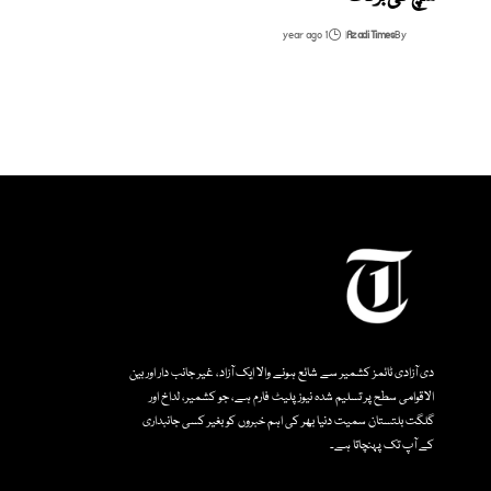
1 year ago
Azadi Times
By
دی آزادی ٹائمز کشمیر سے شائع ہونے والا ایک آزاد، غیر جانب دار اور بین
الاقوامی سطح پر تسلیم شدہ نیوز پلیٹ فارم ہے، جو کشمیر، لداخ اور
گلگت بلتستان سمیت دنیا بھر کی اہم خبروں کو بغیر کسی جانبداری
کے آپ تک پہنچاتا ہے۔