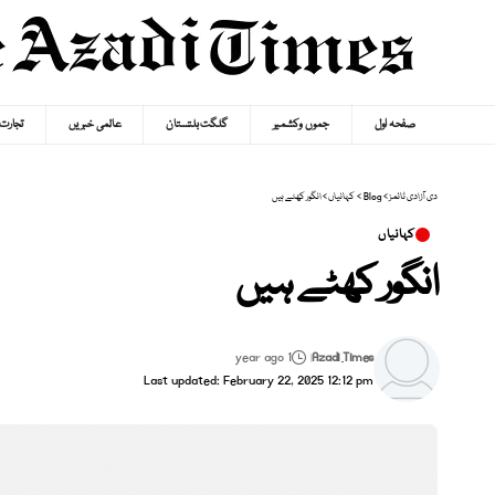
صفحہ اول
جموں وکشمیر
گلگت بلتستان
عالمی خبریں
تجارت
دی آزادی ٹائمز
>
Blog
>
کہانیاں
>
انگور کھٹے ہیں
کہانیاں
انگور کھٹے ہیں
1 year ago
Azadi Times
Last updated: February 22, 2025 12:12 pm