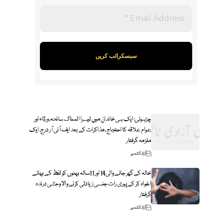
چڑہوئی: ایک ہی خاندان میں تیسرا المناک سانحہ، ورثاء اور
عوام علاقہ کا احتجاج، مذاکرات کے بعد ایف آئی آر درج، ایک
ملزمہ گرفتار
آزاد کشمیر
خالہ کے گھر جانے والی14 اور 11سالہ بہنوں کو لفظ کے بہانے
اغواہ کر کے پوری رات جنسی زیادتی کرنے والا وحشی درندہ
گرفتار
آزاد کشمیر