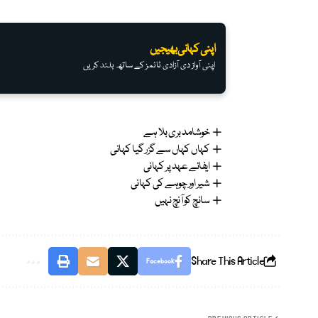
اپنی کہانی بھیجیں
اپنی آواز دی آزادی ٹائمز کے ساتھ بلند کریں
خوشامد بری بلا ہے
کہاں کہاں سے گزر گیا کہانی
ایفائے عہد پر کہانی
شیر اور چوہے کی کہانی
سانچ کو آنچ نہیں
Share This Article
Facebook