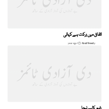
اتفاق میں برکت ہے کہانی
1 year ago
Azadi Times
By
غرور کا سر نیچا