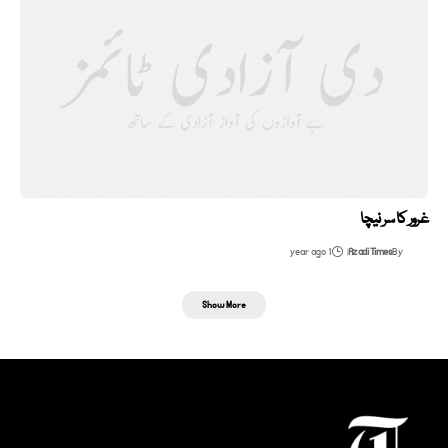
غرور کا سر نیچا
1 year ago
Azadi Times
By
Show More