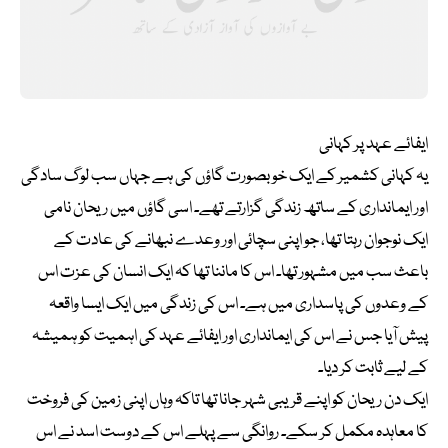
ایفائے عہد پر کہانی
یہ کہانی کشمیر کے ایک خوبصورت گاؤں کی ہے جہاں سب لوگ سادگی
اور ایمانداری کے ساتھ زندگی گزارتے تھے۔ اسی گاؤں میں ریحان نامی
ایک نوجوان رہتا تھا، جو اپنی سچائی اور وعدے نبھانے کی عادت کے
باعث سب میں مشہور تھا۔ اس کا ماننا تھا کہ ایک انسان کی عزت اس
کے وعدوں کی پاسداری میں ہے۔ اس کی زندگی میں ایک ایسا واقعہ
پیش آیا جس نے اس کی ایمانداری اور ایفائے عہد کی اہمیت کو ہمیشہ
کے لیے ثابت کر دیا۔
ایک دن ریحان کو اپنے قریبی شہر جانا تھا تاکہ وہاں اپنی زمین کی فروخت
کا معاہدہ مکمل کر سکے۔ روانگی سے پہلے اس کے دوست اسد نے اس