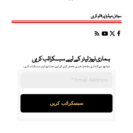
سوشل میڈیا پر فالو کریں
ہماری نیوز لیٹر کے لیے سبسکرائب کریں
دنیا بھر سے تازہ ترین ہفتہ وار خبریں حاصل کرنے کے لیے ہمارا نیوز لیٹر سبسکرائب کریں۔