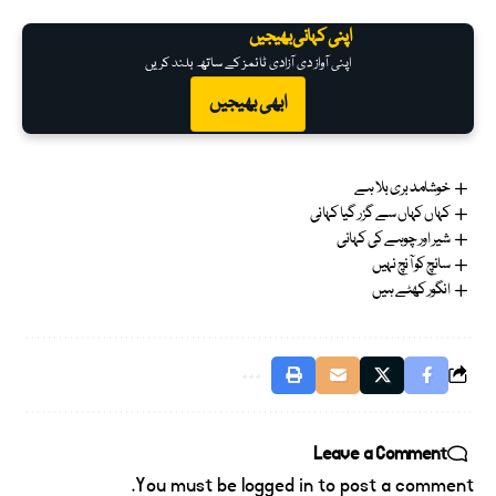
اپنی کہانی بھیجیں
اپنی آواز دی آزادی ٹائمز کے ساتھ بلند کریں
ابھی بھیجیں
خوشامد بری بلا ہے
کہاں کہاں سے گزر گیا کہانی
شیر اور چوہے کی کہانی
سانچ کو آنچ نہیں
انگور کھٹے ہیں
Leave a Comment
You must be
logged in
to post a comment.