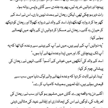
پہنچا اور دوائیں خرید لیں۔ پھر وہ جلدی سے گاؤں واپس روانہ ہوا۔
رات دیر ہو چکی تھی، لیکن ریحان نے ہمت نہیں ہاری۔ اس نے اسد کے
گھر جا کر دروازہ کھٹکھٹایا۔ اسد کے والد نے دروازہ کھولا اور ریحان کو دیکھ
کر حیران رہ گئے۔ ریحان نے مسکرا کر دوائیں ان کے ہاتھ میں تھماتے
ہوئے کہا:
“یہ دوائیں آپ کے لیے ہیں۔ میں نے آپ کے بیٹے سے وعدہ کیا تھا کہ یہ
آپ تک پہنچاؤں گا، اور میں اپنا وعدہ نبھانے آیا ہوں۔”
اسد کے والد کی آنکھوں میں خوشی کے آنسو آ گئے۔ انہوں نے ریحان کی
پیشانی چوم کر کہا:
“بیٹا، تم نے ثابت کر دیا کہ وعدہ نبھانے والے لوگ دنیا میں سب سے
قیمتی ہوتے ہیں۔ اللہ تمہیں ہمیشہ کامیاب کرے۔”
اگلے دن یہ واقعہ پورے گاؤں میں مشہور ہو گیا اور سب نے ریحان کی
تعریف کی۔ لوگوں نے اس کی ایمانداری اور ایفائے عہد کی مثالیں دینی