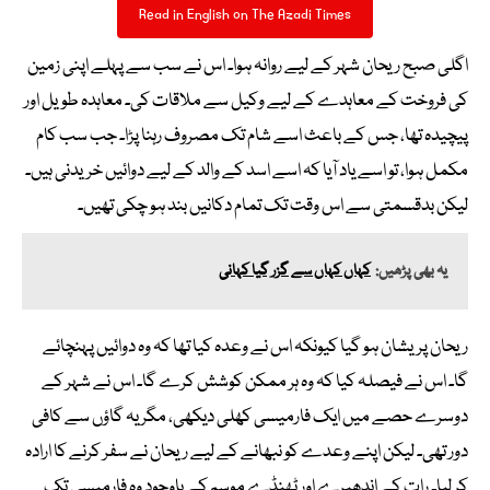
Read in English on The Azadi Times
اگلی صبح ریحان شہر کے لیے روانہ ہوا۔ اس نے سب سے پہلے اپنی زمین
کی فروخت کے معاہدے کے لیے وکیل سے ملاقات کی۔ معاہدہ طویل اور
پیچیدہ تھا، جس کے باعث اسے شام تک مصروف رہنا پڑا۔ جب سب کام
مکمل ہوا، تو اسے یاد آیا کہ اسے اسد کے والد کے لیے دوائیں خریدنی ہیں۔
لیکن بدقسمتی سے اس وقت تک تمام دکانیں بند ہو چکی تھیں۔
یہ بھی پڑھیں:
کہاں کہاں سے گزر گیا کہانی
ریحان پریشان ہو گیا کیونکہ اس نے وعدہ کیا تھا کہ وہ دوائیں پہنچائے
گا۔ اس نے فیصلہ کیا کہ وہ ہر ممکن کوشش کرے گا۔ اس نے شہر کے
دوسرے حصے میں ایک فارمیسی کھلی دیکھی، مگر یہ گاؤں سے کافی
دور تھی۔ لیکن اپنے وعدے کو نبھانے کے لیے ریحان نے سفر کرنے کا ارادہ
کر لیا۔ رات کے اندھیرے اور ٹھنڈے موسم کے باوجود وہ فارمیسی تک