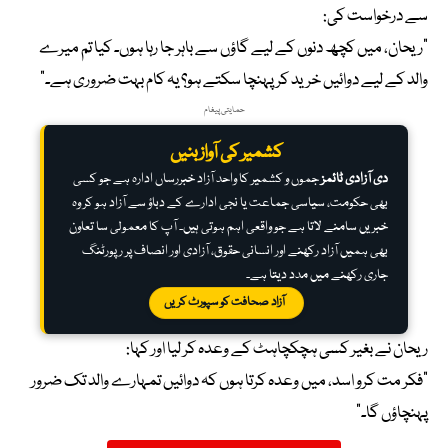
سے درخواست کی:
“ریحان، میں کچھ دنوں کے لیے گاؤں سے باہر جا رہا ہوں۔ کیا تم میرے
والد کے لیے دوائیں خرید کر پہنچا سکتے ہو؟ یہ کام بہت ضروری ہے۔”
حمایتی پیغام
کشمیر کی آواز بنیں
دی آزادی ٹائمز
جموں و کشمیر کا واحد آزاد خبررساں ادارہ ہے جو کسی
بھی حکومت، سیاسی جماعت یا نجی ادارے کے دباؤ سے آزاد ہو کر وہ
خبریں سامنے لاتا ہے جو واقعی اہم ہوتی ہیں۔ آپ کا معمولی سا تعاون
بھی ہمیں آزاد رکھنے اور انسانی حقوق، آزادی اور انصاف پر رپورٹنگ
جاری رکھنے میں مدد دیتا ہے۔
آزاد صحافت کو سپورٹ کریں
ریحان نے بغیر کسی ہچکچاہٹ کے وعدہ کر لیا اور کہا:
“فکر مت کرو اسد، میں وعدہ کرتا ہوں کہ دوائیں تمہارے والد تک ضرور
پہنچاؤں گا۔”