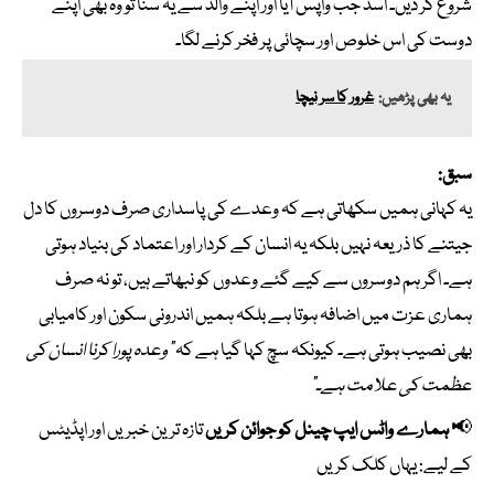
شروع کر دیں۔ اسد جب واپس آیا اور اپنے والد سے یہ سنا تو وہ بھی اپنے
دوست کی اس خلوص اور سچائی پر فخر کرنے لگا۔
یہ بھی پڑھیں:
غرور کا سر نیچا
سبق:
یہ کہانی ہمیں سکھاتی ہے کہ وعدے کی پاسداری صرف دوسروں کا دل
جیتنے کا ذریعہ نہیں بلکہ یہ انسان کے کردار اور اعتماد کی بنیاد ہوتی
ہے۔ اگر ہم دوسروں سے کیے گئے وعدوں کو نبھاتے ہیں، تو نہ صرف
ہماری عزت میں اضافہ ہوتا ہے بلکہ ہمیں اندرونی سکون اور کامیابی
بھی نصیب ہوتی ہے۔ کیونکہ سچ کہا گیا ہے کہ
“وعدہ پورا کرنا انسان کی
عظمت کی علامت ہے۔”
📢
ہمارے واٹس ایپ چینل کو جوائن کریں
تازہ ترین خبریں اور اپڈیٹس
کے لیے:
یہاں کلک کریں