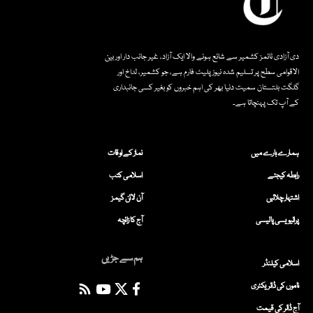
دی آزادی ٹائمز کشمیر سے شائع ہونے والا ایک آزاد، غیر جانب دار اور بین
الاقوامی سطح پر تسلیم شدہ نیوز پلیٹ فارم ہے، جو کشمیر، لداخ اور
گلگت بلتستان سمیت دنیا بھر کی اہم خبروں کو بغیر کسی جانبداری
کے آپ تک پہنچاتا ہے۔
ہمارے بارے میں
نماز کے اوقات
رابطہ کیجئے
اسلامی کتب
اشتہار چلائیں
آن لائن گیمز
پرائیویسی پالیسی
آج کا زائچہ
ہم سے جڑیں
اسلامی کیلنڈر
ناموں کی ڈائریکٹری
آج ڈالر کی قیمت