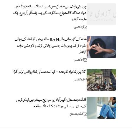
چڑہوئی: ایک ہی خاندان میں تیسرا المناک سانحہ، ورثاء اور
عوام علاقہ کا احتجاج، مذاکرات کے بعد ایف آئی آر درج، ایک
ملزمہ گرفتار
آزاد کشمیر
خالہ کے گھر جانے والی14 اور 11سالہ بہنوں کو لفظ کے بہانے
اغواہ کر کے پوری رات جنسی زیادتی کرنے والا وحشی درندہ
گرفتار
آزاد کشمیر
“37 ہزار تنخواہ کا وعدہ – کیا استحصالی نظام واقعی ٹوٹے گا؟”
آزاد کشمیر
گلگت بلتستان: گوہرآباد ایم سی ایچ سینٹر میں لیڈی نرس
کے ساتھ ہراسانی اور تشدد کا المناک واقعہ
گلگت بلتستان