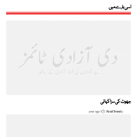
اسی بارے میں
جھوٹ کی سزا کہانی
1 year ago
Azadi Times
By