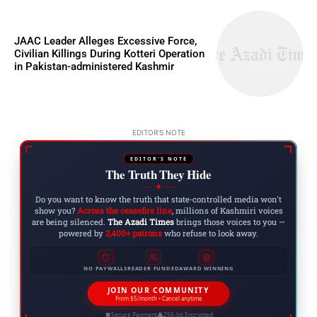
JAAC Leader Alleges Excessive Force,
Civilian Killings During Kotteri Operation
in Pakistan-administered Kashmir
EDITOR'S NOTE
EDITOR'S NOTE
The Truth They Hide
◆
Do you want to know the truth that state-controlled media won't
show you?
Across the ceasefire line
, millions of Kashmiri voices
are being silenced.
The Azadi Times
brings those voices to you —
powered by
2,400+ patrons
who refuse to look away.
NO PAYWALLS
READER FUNDED
AWARD WINNING
JOIN OUR COMMUNITY
From $5/month • Cancel anytime
Secure Payment
256-bit Encrypted