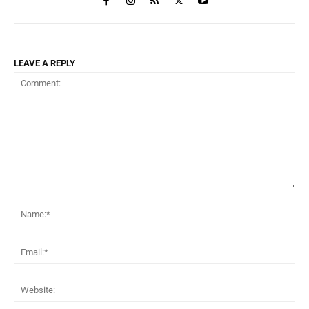
LEAVE A REPLY
Comment:
Na
Ema
Web