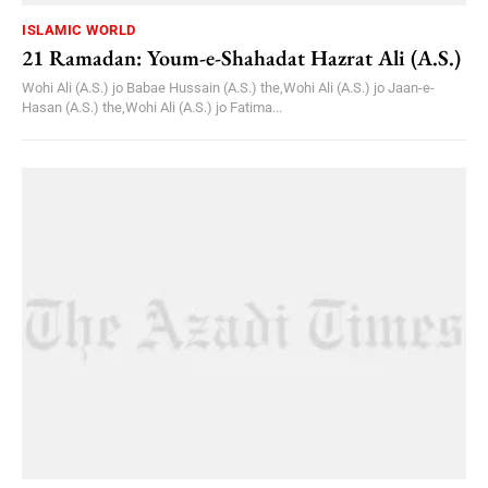
ISLAMIC WORLD
21 Ramadan: Youm-e-Shahadat Hazrat Ali (A.S.)
Wohi Ali (A.S.) jo Babae Hussain (A.S.) the,Wohi Ali (A.S.) jo Jaan-e-
Hasan (A.S.) the,Wohi Ali (A.S.) jo Fatima...