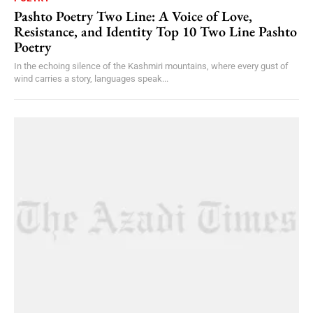
Pashto Poetry Two Line: A Voice of Love,
Resistance, and Identity Top 10 Two Line Pashto
Poetry
In the echoing silence of the Kashmiri mountains, where every gust of
wind carries a story, languages speak...