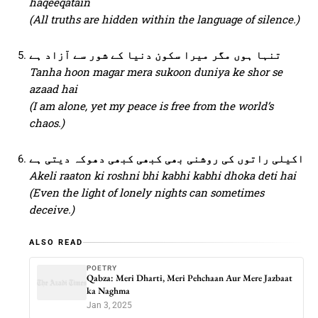
haqeeqatain
(All truths are hidden within the language of silence.)
تنہا ہوں مگر میرا سکون دنیا کے شور سے آزاد ہے
Tanha hoon magar mera sukoon duniya ke shor se
azaad hai
(I am alone, yet my peace is free from the world’s
chaos.)
اکیلی راتوں کی روشنی بھی کبھی کبھی دھوکہ دیتی ہے
Akeli raaton ki roshni bhi kabhi kabhi dhoka deti hai
(Even the light of lonely nights can sometimes
deceive.)
ALSO READ
POETRY
Qabza: Meri Dharti, Meri Pehchaan Aur Mere Jazbaat
ka Naghma
Jan 3, 2025