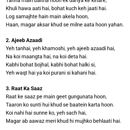
Tanha main baitha hoon ek dariya ke kinare,
Khuli hawa aati hai, bohat kuch keh jaati hai.
Log samajhte hain main akela hoon,
Haan, magar aksar khud se milne aata hoon yahan.
2. Ajeeb Azaadi
Yeh tanhai, yeh khamoshi, yeh ajeeb azaadi hai,
Na koi maangta hai, na koi deta hai.
Kabhi bohat bojhal, kabhi bohat halki si,
Yeh waqt hai ya koi purani si kahani hai.
3. Raat Ka Saaz
Raat ke saaz pe main geet gungunata hoon,
Taaron ko sunti hui khud se baatein karta hoon.
Koi nahi hai sunne ko, yeh sach hai,
Magar ab aawaz meri khud hi mujhko behlaati hai.