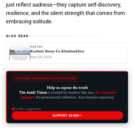
just reflect sadness—they capture self-discovery,
resilience, and the silent strength that comes from
embracing solitude.
ALSO READ
POETRY
Kashmir Banay Ga Khudmukhtar
Nov 29, 2024
SUPPORT INDEPENDENT JOURNALISM
Help us expose the truth
The Azadi Times
is funded by readers like you.
No corporate
sponsors.
No government influence. Just fearless reporting.
2,400+ supporters
SUPPORT $5/MO